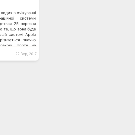
 подих в очікуванні
аційної системи
удеться 25 вересня
о те, що вона буде
вій системі Apple
різняється значно
зпекою. Проте на
ня, адже згідно з
22 Вер, 2017
не підтримується