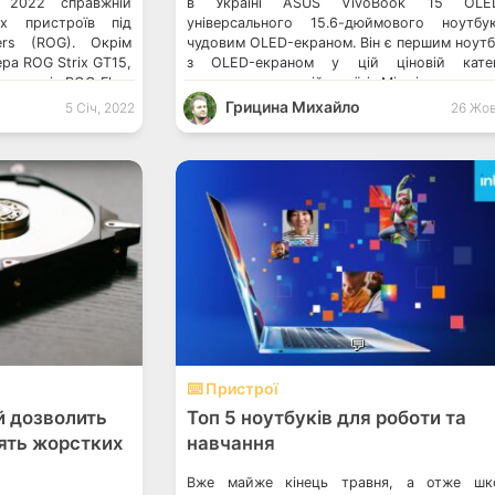
 2022 справжній
в Україні ASUS VivoBook 15 OL
х пристроїв під
універсального 15.6-дюймового ноутб
rs (ROG). Окрім
чудовим OLED-екраном. Він є першим ноут
ера ROG Strix GT15,
з OLED-екраном у цій ціновій катего
планшетів ROG Flow
доступним у нашій країні. Між іншим, ком
ьою дискретною
також нещодавно представила в Укр
Грицина Михайло
5 Січ, 2022
26 Жов
рові ноутбуки ROG
ноутбуки Vivobook Pro 14X/16X OLED. 
Radeon RX 6800S і
того, ASUS ще запустила нову послугу в Ук
[…]
💬
⌨️ Пристрої
й дозволить
Топ 5 ноутбуків для роботи та
’ять жорстких
навчання
Вже майже кінець травня, а отже шко