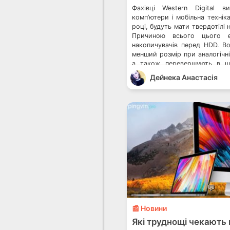
Фахівці Western Digital в
комп’ютери і мобільна технік
році, будуть мати твердотілі 
Причиною всього цього 
накопичувачів перед HDD. В
менший розмір при аналогічній
а також перевершують в шв
даних. SSD в кілька разів дор
Дейнека Анастасiя
HDD, а також вони […]
💬
📰 Новини
Які труднощі чекають 