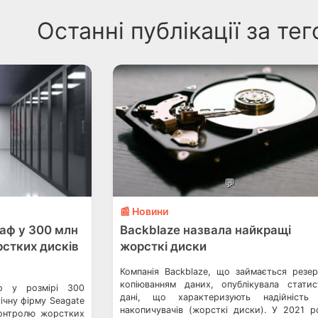
Останні публікації за те
💬
📰 Новини
аф у 300 млн
Backblaze назвала найкращі
рстких дисків
жорсткі диски
Компанія Backblaze, що займається резе
копіюванням даних, опублікувала статис
ф у розмірі 300
дані, що характеризують надійність 
гічну фірму Seagate
накопичувачів (жорсткі диски). У 2021 р
контролю жорстких