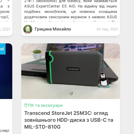
ED –
2-в-1 (моноблок) для бізнесу, який називається
ука з
ASUS ExpertCenter E5 AiO. На відміну від інших
буком
подібних моноблоків, ця новинка оснащена
рії,
додатковим сенсорним екраном з назвою ASUS
панія
VeriView, який розміщений на тиловій панелі. Він
аїні
призначений швидкої та простої взаємодії двох
Грицина Михайло
, 2021
30 Чер, 2021
Окрім
людей, які сидять за одним столом по різні
раїні
сторони. До речі, якщо […]
💬
🖱️ ПК та аксесуари
Transcend StoreJet 25M3C: огляд
зовнішнього HDD-диска з USB-C та
MIL-STD-810G
лярі