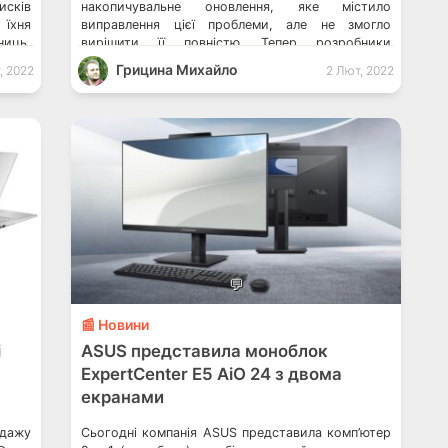
исків
накопичувальне оновлення, яке містило
 їхня
виправлення цієї проблеми, але не змогло
ниць,
вирішити її повністю. Тепер розробники
ків.
випустили ще один патч для повного
Грицина Михайло
, 2022
2 Лют, 2022
вняти
виправлення проблеми, пов’язаної з
уповільненням роботи накопичувачів […]
💬
📰 Новини
і
ASUS представила моноблок
ExpertCenter E5 AiO 24 з двома
екранами
одажу
Сьогодні компанія ASUS представила комп’ютер