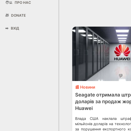
🧑‍💻
ПРО НАС
🎁
DONATE
➡️
ВХІД
💬
📰 Новини
Seagate отримала штр
доларів за продаж жо
Huawei
Влада США наклала штра
мільйонів доларів на техноло
за порушення експортного 