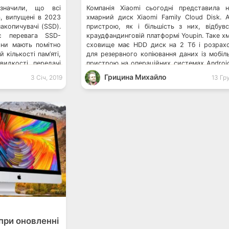
изначили, що всі
Компанія Xiaomi сьогодні представила 
а, випущені в 2023
хмарний диск Xiaomi Family Cloud Disk. 
накопичувачі (SSD).
пристрою, як і більшість з них, відбув
є перевага SSD-
краудфандинговій платформі Youpin. Таке х
они мають помітно
сховище має HDD диск на 2 Тб і розрах
 кількості пам’яті,
для резервного копіювання даних із мобіл
идкості передачі
пристрою на операційних системах Androi
ожче в порівнянні з
iOS. Xiaomi випустила нову повнороз
Грицина Михайло
3 Січ, 2019
13 Гр
клавіатуру Xiaomi презентувала комп
рисоварку […]
при оновленні