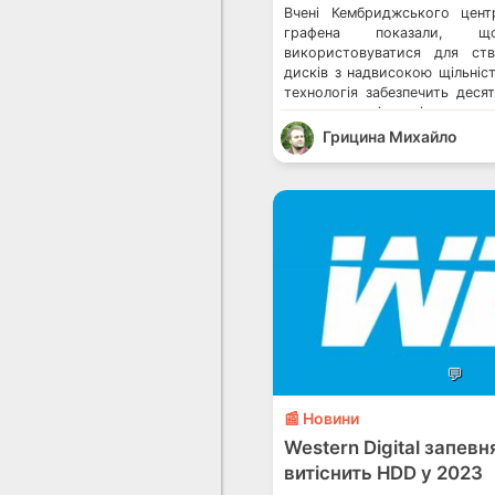
Вчені Кембриджського цент
графена показали,
використовуватися для ст
дисків з надвисокою щільніс
технологія забезпечить деся
у порівнянні з
технологіями. Британські
Грицина Михайло
дослідження у співпраці зі 
Індії, Швейцарії, Сінгапуру 
пам’яті пов’язане з підви
запису, що забезпечуються
ключових […]
💬
📰 Новини
Western Digital запевн
витіснить HDD у 2023