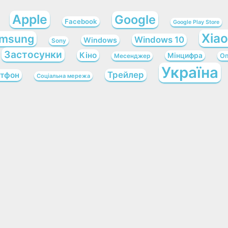
Apple
Google
Facebook
Google Play Store
Xia
msung
Windows 10
Windows
Sony
Застосунки
Кіно
Мінцифра
Оп
Месенджер
Україна
Трейлер
тфон
Соціальна мережа