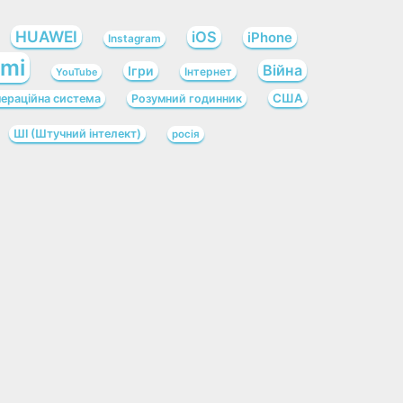
HUAWEI
iOS
iPhone
Instagram
omi
Війна
Ігри
Інтернет
YouTube
США
ераційна система
Розумний годинник
ШІ (Штучний інтелект)
росія