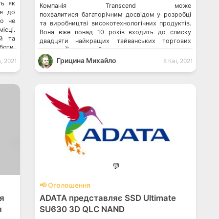
ть як
Компанія Transcend може
ся до
похвалитися багаторічним досвідом у розробці
го не
та виробництві високотехнологічних продуктів.
ісці.
Вона вже понад 10 років входить до списку
ий та
двадцяти найкращих тайванських торгових
боти.
марок. Її пристрої неодноразово отримували
нагороди Taiwan Excellence Awards. Зокрема,
Грицина Михайло
а, 2021
8 Кві, 2021
портативний жорсткий диск Transcend StoreJet
25M3C, який побував на огляді у Pingvin Pro.
Технічні характеристики Transcend StoreJet
25M3C Моделі 2 ТБ: TS2TSJ25M3C […]
💬
📢 Оголошення
я
ADATA представляє SSD Ultimate
я
SU630 3D QLC NAND