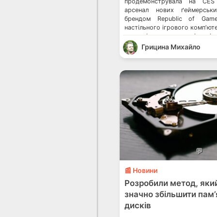
продемонструвала на CES
арсенал нових ґеймерськи
брендом Republic of Game
настільного ігрового компʼют
компанія представила ігрові 
Z13 та X13 із зовнішн
Грицина Михайло
відеокартою XG Mobile, іг
Zephyrus G14, G15 та M16 з 
[…]
💬
📰 Новини
Розробили метод, яки
значно збільшити пам
дисків