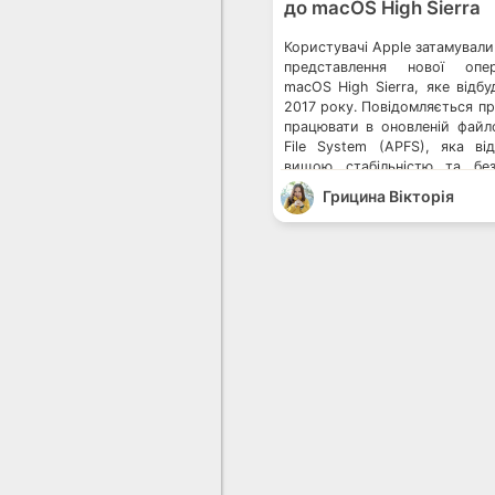
до macOS High Sierra
Користувачі Apple затамували
представлення нової опер
macOS High Sierra, яке відб
2017 року. Повідомляється пр
працювати в оновленій файло
File System (APFS), яка від
вищою стабільністю та бе
багатьох чекає розчаруван
Грицина Вікторія
останніми тестами, APFS 
традиційними […]