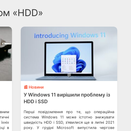
гом «HDD»
💬
📰 Новини
У Windows 11 вирішили проблему із
HDD і SSD
рвним
Перші повідомлення про те, що операційна
тичні
система Windows 11 може істотно знижувати
їхніх
швидкість HDD і SSD, з’явилися ще в липні 2021
оці в
року. У грудні Microsoft випустила чергове