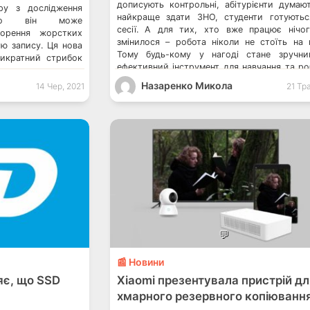
дописують контрольні, абітурієнти думаю
ру з дослідження
найкраще здати ЗНО, студенти готують
 що він може
сесії. А для тих, хто вже працює нічо
ворення жорстких
змінилося – робота ніколи не стоїть на м
тю запису. Ця нова
Тому будь-кому у нагоді стане зручн
тикратний стрибок
ефективний інструмент для навчання та ро
 сучасними
А саме – ноутбук. Якщо ви найближчим […]
 фахівці провели
Назаренко Микола
14 Чер, 2021
21 Тр
своїми колегами з
та США. Збільшення
щенням щільності
 вдосконаленнями
💬
📰 Новини
яє, що SSD
Xiaomi презентувала пристрій дл
хмарного резервного копіюванн