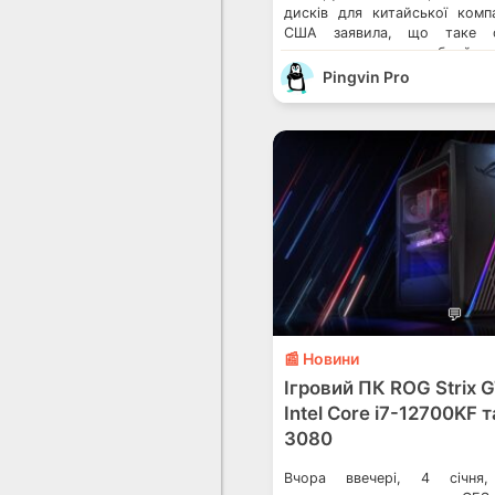
дисків для китайської компа
США заявила, що таке о
використовуватися збройни
Xiaomi внесли до перел
Pingvin Pro
спонсорів війни Microsoft 
доларів за порушення санкц
заборонила американським ко
💬
📰 Новини
Ігровий ПК ROG Strix 
Intel Core i7-12700KF 
3080
Вчора ввечері, 4 січня