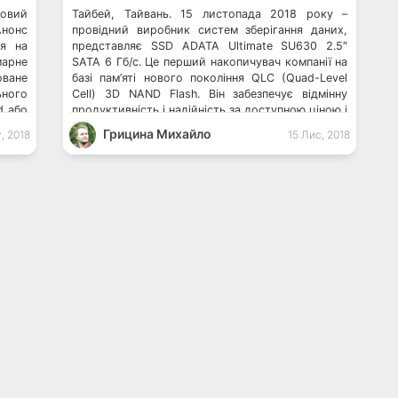
новий
Тайбей, Тайвань. 15 листопада 2018 року –
Анонс
провідний виробник систем зберігання даних,
ся на
представляє SSD ADATA Ultimate SU630 2.5″
марне
SATA 6 Гб/с. Це перший накопичувач компанії на
оване
базі пам’яті нового покоління QLC (Quad-Level
ьного
Cell) 3D NAND Flash. Він забезпечує відмінну
d або
продуктивність і надійність за доступною ціною і
мірну
є альтернативою HDD при оновленні системи.
Грицина Михайло
у, 2018
15 Лис, 2018
актну
Продуктивність і надійність без […]