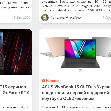
сховищах Backblaze стало на 40 460 д
нії Huawei. Влада
більше. І станом на 31 грудня 2021 року
бладнання може
загальна кількість досягла 206 928 оди
ми силами Китаю.
зокремо 3 760 завантажувальних дис
іку міжнародних
Грицина Михайло
21 Кві, 2023
7 Лют
Опублікована статистика дозволяє порі
виплатить 3.3 млн
частоту відмов різних моделей. […]
ій щодо росії США
мпаніям […]
💬
📰 Новини
GT15 отримав
ASUS VivoBook 15 OLED: в Україн
та GeForce RTX
представили перший недорогий
ноутбук з OLED-екраном
, компанія ASUS
Компанія ASUS повідомила про початок пр