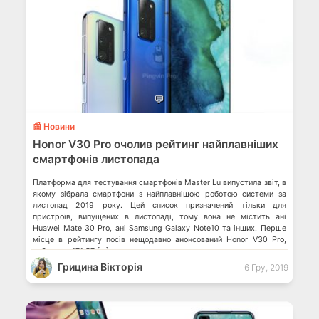
💬
📰 Новини
Honor V30 Pro очолив рейтинг найплавніших
смартфонів листопада
Платформа для тестування смартфонів Master Lu випустила звіт, в
якому зібрала смартфони з найплавнішою роботою системи за
листопад 2019 року. Цей список призначений тільки для
пристроїв, випущених в листопаді, тому вона не містить ані
Huawei Mate 30 Pro, ані Samsung Galaxy Note10 та інших. Перше
місце в рейтингу посів нещодавно анонсований Honor V30 Pro,
набравши 171.57 […]
Грицина Вікторія
6 Гру, 2019