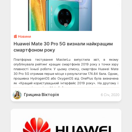
💬
📰 Новини
Huawei Mate 30 Pro 5G визнали найкращим
смартфоном року
Платформа тестування MasterLu випустила звіт, в якому
опублікувала рейтинг кращих смартфонів 2019 року з точки зору
плавності їхньої роботи. У цьому списку, смартфон Huawei Mate
30 Pro 5G отримав перше місце з результатом 174.84 бала. Однак,
прошивка HydrogenOS або OxygenOS від OnePlus була визначена
як «Кращий користувацький інтерфейс 2019 року». На другому і
третьому місцях після Mate […]
Грицина Вікторія
6 Січ, 2020