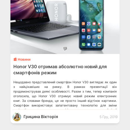
💬
📰 Новини
Honor V30 отримав абсолютно новий для
смартфонів режим
Нещодавно представлений смартфон Honor V30 виглядає як один
з найцікавіших на ринку. В рамках презентації він
продемонстрував деякі особливості. Разом з тим, тепер компанія
оголосила, що Honor V30 отримує новий режим електронних
книг. За словами бренда, це не просто інший відтінок картинки.
Смартфон використовує запатентовану технологію для зміни
колірної температури, яскравості і встановлення правильної сірої
шкали. Це […]
Грицина Вікторія
5 Гру, 2019