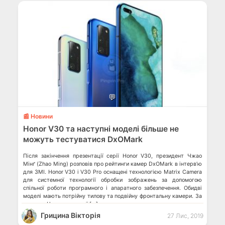
💬
📰 Новини
Honor V30 та наступні моделі більше не
можуть тестуватися DxOMark
Після закінчення презентації серії Honor V30, президент Чжао
Мінґ (Zhao Ming) розповів про рейтинги камер DxOMark в інтерв’ю
для ЗМІ. Honor V30 і V30 Pro оснащені технологією Matrix Camera
для системної технології обробки зображень за допомогою
спільної роботи програмного і апаратного забезпечення. Обидві
моделі мають потрійну тилову та подвійну фронтальну камери. За
словами Чжао, пристрої […]
Грицина Вікторія
27 Лис, 2019