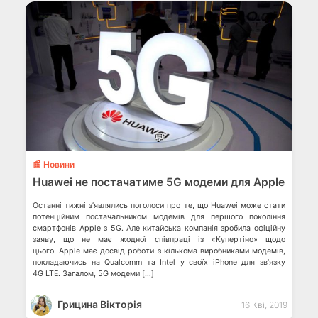
💬
📰 Новини
Huawei не постачатиме 5G модеми для Apple
Останні тижні з’являлись поголоси про те, що Huawei може стати
потенційним постачальником модемів для першого покоління
смартфонів Apple з 5G. Але китайська компанія зробила офіційну
заяву, що не має жодної співпраці із «Купертіно» щодо
цього. Apple має досвід роботи з кількома виробниками модемів,
покладаючись на Qualcomm та Intel у своїх iPhone для зв’язку
4G LTE. Загалом, 5G модеми […]
Грицина Вікторія
16 Кві, 2019