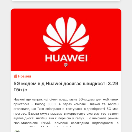
💬
📰 Новини
5G модем від Huawei досягає швидкості 3.29
Гбіт/с
Huawei ще наприкінці січня представив 5G-модем для мобільних
пристроїв – Balong 5000. А зараз компанії Huawei та Anritsu
оголосили, що їхня співпраця в тестуванні відповідності 5G має
прогрес. Базова смуга модему використовує систему тестування
відповідності Anritsu, яка є першою у галузі, що виконала режим
Non-Standalone (NSA). Компанії налагодили відповідності в
режимах NSA та SA (Standalone). […]