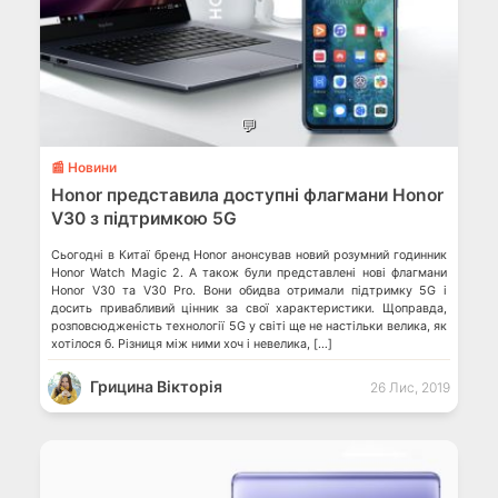
💬
📰 Новини
Honor представила доступні флагмани Honor
V30 з підтримкою 5G
Сьогодні в Китаї бренд Honor анонсував новий розумний годинник
Honor Watch Magic 2. А також були представлені нові флагмани
Honor V30 та V30 Pro. Вони обидва отримали підтримку 5G і
досить привабливий цінник за свої характеристики. Щоправда,
розповсюдженість технології 5G у світі ще не настільки велика, як
хотілося б. Різниця між ними хоч і невелика, […]
Грицина Вікторія
26 Лис, 2019