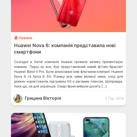
💬
📰 Новини
Huawei Nova 6: компанія представила нові
смартфони
Сьогодні в Китаї компанія Huawei провела велику презентацію
новинок. Перш за все, був представлений новий фітнес-браслет
Huawei Band 4 Pro. Були анонсовані нові флагмани компанії Huawei
Nova 6 та Nova 6 5G. Різниці між ними великої нема, хоча для
деяких користувачів підтримка 5G є вагомим плюсом. Щоправда,
поки що, не для українців. Смартфони вийшли досить […]
Грицина Вікторія
5 Гру, 2019