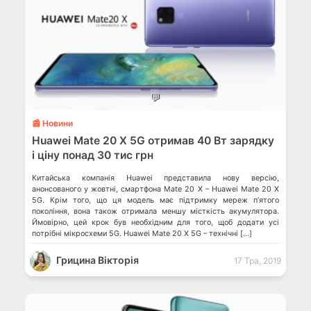
💬
📰 Новини
Huawei Mate 20 X 5G отримав 40 Вт зарядку
і ціну понад 30 тис грн
Китайська компанія Huawei представила нову версію,
анонсованого у жовтні, смартфона Mate 20 X – Huawei Mate 20 X
5G. Крім того, що ця модель має підтримку мереж п’ятого
покоління, вона також отримала меншу місткість акумулятора.
Ймовірно, цей крок був необхідним для того, щоб додати усі
потрібні мікросхеми 5G. Huawei Mate 20 X 5G – технічні […]
Грицина Вікторія
17 Тра, 2019