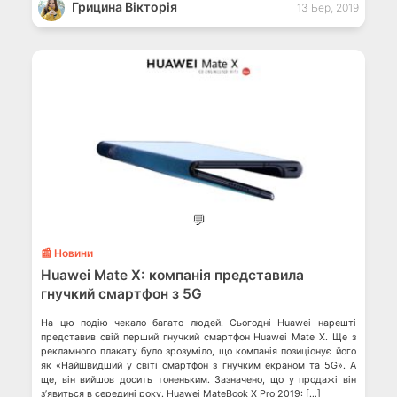
Грицина Вікторія
13 Бер, 2019
💬
📰 Новини
Huawei Mate X: компанія представила
гнучкий смартфон з 5G
На цю подію чекало багато людей. Сьогодні Huawei нарешті
представив свій перший гнучкий смартфон Huawei Mate X. Ще з
рекламного плакату було зрозуміло, що компанія позиціонує його
як «Найшвидший у світі смартфон з гнучким екраном та 5G». А
ще, він вийшов досить тоненьким. Зазначено, що у продажі він
з’явиться в середині року. Huawei MateBook X Pro 2019: […]