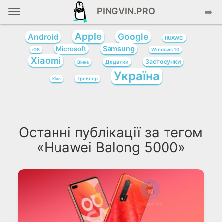
PINGVIN.PRO
➡️
Apple
Google
Android
HUAWEI
Samsung
Microsoft
iOS
Windows 10
Xiaomi
Застосунки
Додатки
Війна
Україна
Трейлер
Кіно
Останні публікації за тегом
«Huawei Balong 5000»