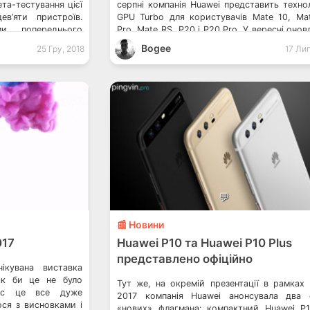
та-тестування цієї
серпні компанія Huawei представить техно
в’яти пристроїв.
GPU Turbo для користувачів Mate 10, Ma
и попереднього
Pro, Mate RS, P20 і P20 Pro. У вересні онов
встановити бета-
GPU Turbo з’являться на всіх Mate 10 Lite,
Bogee
25 Гру, 2018
17 Лип
версією оболонки
[…]
тупних моделей
💬
📰 Новини
017
Huawei P10 та Huawei P10 Plus
представлено офіційно
ікувана виставка
як би це не було
Тут же, на окремій презентації в рамка
нас це все дуже
2017 компанія Huawei анонсувала два 
ося з висновками і
«нових» флагмана: компактний Huawei P