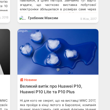
павільйон, а цілих півтора. Звичайно тут варто
логію
згадати, що частково виставка побутової
te 10
електроніки збільшилася в розмірах саме через
лення
показ тут автомобілів… Ну так, […]
 Nova
, 2018
Гребеник Максим
9 Жов, 2017
💬
📰 Новини
Великий витік про Huawei P10,
Huawei P10 Lite та P10 Plus
х MWC
Ні для кого не секрет, що на виставці MWC 2017,
своїх
яка пройде в кінці лютого в Барселоні, компанія
10 та
Huawei представить свій новий флагман Huawei