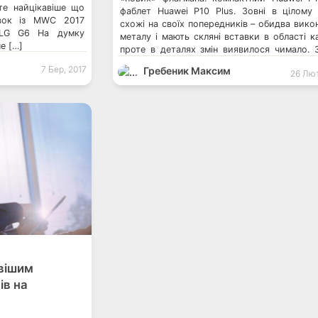
те найцікавіше що
фаблет Huawei P10 Plus. Зовні в цілому
овок із MWC 2017
схожі на своїх попередників – обидва викон
LG G6 На думку
металу і мають скляні вставки в області к
е […]
проте в деталях змін виявилося чимало. 
спробуємо разом розібратися. Відмінності [
7 Бер, 2017
Гребеник Максим
26 Лют
вішим
ів на