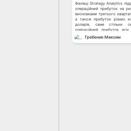
Фахівці Strategy Analytics п
операційний прибуток на ри
висновками третього квартал
а також прибуток різних к
доларів, саме стільки ск
операційний прибуток всіх
цьому 8,5 млрд доларів або
Гребеник Максим
Apple. (Йой – Що ще раз дов
корпорація надто завищує цін