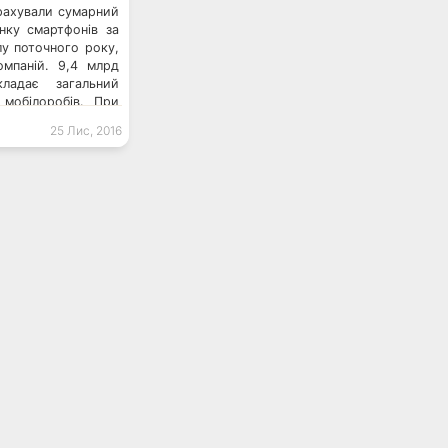
ідрахували сумарний
нку смартфонів за
у поточного року,
омпаній. 9,4 млрд
ладає загальний
 мобілоробів. При
 ж 91% припали на
25 Лис, 2016
одить, що яБлучна
ники […]