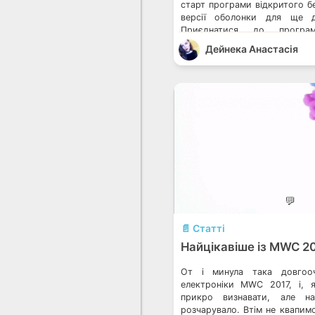
старт програми відкритого бе
версії оболонки для ще де
Приєднатися до програм
тестування оновлення та 
Дейнека Анастасiя
версію прошивки з новою 
зможуть власники нас
мудрофонів […]
💬
📄 Статті
Найцікавіше із MWC 2
От і минула така довгооч
електроніки MWC 2017, і, 
прикро визнавати, але 
розчарувало. Втім не квапим