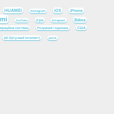
HUAWEI
iOS
iPhone
Instagram
omi
Війна
Ігри
Інтернет
YouTube
США
ераційна система
Розумний годинник
ШІ (Штучний інтелект)
росія