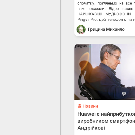
спочатку, погляньмо на все 
нам показали. Відео висн
НАЙЦІКАВІШІ МУДРОФОНИ 
PingvinPro, цей телефон є чи н
Грицина Михайло
💬
📰 Новини
Huawei є найприбутко
виробником смартфон
Андрійкові