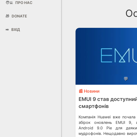
🧑‍💻
ПРО НАС
Ос
🎁
DONATE
➡️
ВХІД
💬
📰 Новини
EMUI 9 став доступний
смартфонів
Компанія Huawei вже почала 
збірок оновлень EMUI 9, 
Android 9.0 Pie для деяк
мудрофонів. Нещодавно виро