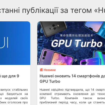
танні публікації за тегом «H
💬
📰 Новини
 ще для 9
Huawei оновить 14 смартфонів д
GPU Turbo
випуск стабільних
Huawei офіційно підтвердила, що 14 смарт
що базуються на
компанії отримають оновлення до техно
их моделей своїх
GPU Turbo. Компанія також визна
бник оголосив про
приблизний період часу, коли це станеть