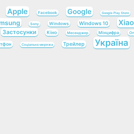
Apple
Google
Facebook
Google Play Store
Xia
msung
Windows 10
Windows
Sony
Застосунки
Кіно
Мінцифра
Оп
Месенджер
Україна
Трейлер
тфон
Соціальна мережа