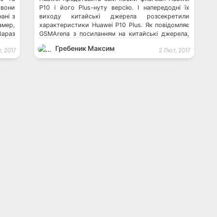
 вони
P10 і його Plus-нуту версію. І напередодні їх
ані з
виходу китайські джерела розсекретили
амер,
характеристики Huawei P10 Plus. Як повідомляє
Зараз
GSMArena з посиланням на китайські джерела,
…]
однією з головних особливостей Huawei P10 Plus
Гребеник Максим
, 2017
2 Лют, 2017
[…]