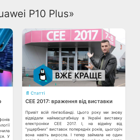
uawei P10 Plus»
💬
📄 Статті
о
СЕЕ 2017: враження від виставки
Привіт всій пінгвоБанді. Цього року ми знову
відвідали наймасштабнішу в Україні виставку
фонів
електроніки СЕЕ 2017. І, на відміну від
логії
“ущербних” виставок попередніх років, цьогоріч
чила
вона навіть виросла. І тепер займала не один
ся. У