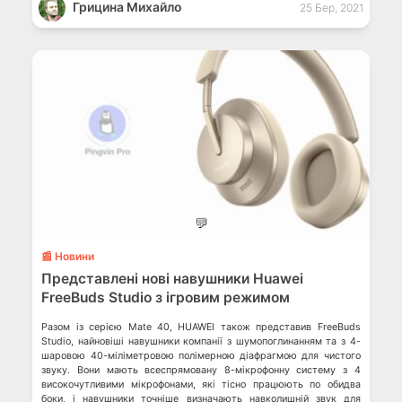
Грицина Михайло
25 Бер, 2021
💬
📰 Новини
Представлені нові навушники Huawei
FreeBuds Studio з ігровим режимом
Разом із серією Mate 40, HUAWEI також представив FreeBuds
Studio, найновіші навушники компанії з шумопоглинанням та з 4-
шаровою 40-міліметровою полімерною діафрагмою для чистого
звуку. Вони мають всеспрямовану 8-мікрофонну систему з 4
високочутливими мікрофонами, які тісно працюють по обидва
боки, і навушники точніше визначають навколишній звук для