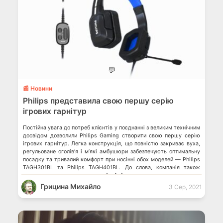
💬
📰 Новини
Philips представила свою першу серію
ігрових гарнітур
Постійна увага до потреб клієнтів у поєднанні з великим технічним
досвідом дозволили Philips Gaming створити свою першу серію
ігрових гарнітур. Легка конструкція, що повністю закриває вуха,
регульоване оголів’я і м’які амбушюри забезпечують оптимальну
посадку та тривалий комфорт при носінні обох моделей — Philips
TAGH301BL та Philips TAGH401BL. До слова, компанія також
нещодавно представила перший у […]
Грицина Михайло
3 Сер, 2021