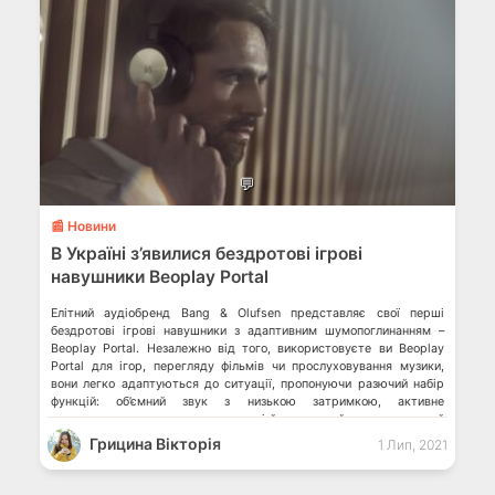
💬
📰 Новини
В Україні з’явилися бездротові ігрові
навушники Beoplay Portal
Елітний аудіобренд Bang & Olufsen представляє свої перші
бездротові ігрові навушники з адаптивним шумопоглинанням –
Beoplay Portal. Незалежно від того, використовуєте ви Beoplay
Portal для ігор, перегляду фільмів чи прослуховування музики,
вони легко адаптуються до ситуації, пропонуючи разючий набір
функцій: об’ємний звук з низькою затримкою, активне
шумозаглушення, режим прозорості й елегантний користувацький
інтерфейс. Завдяки вишуканій […]
Грицина Вікторія
1 Лип, 2021