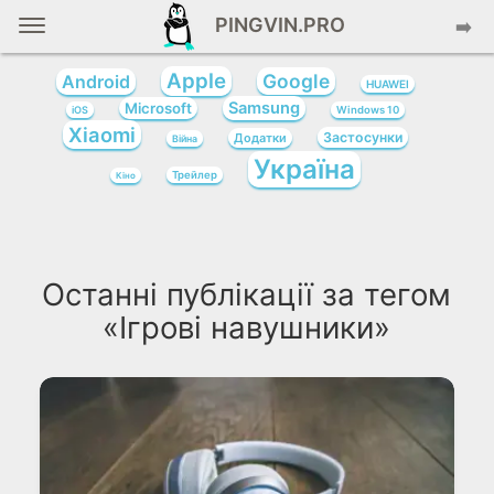
PINGVIN.PRO
➡️
Apple
Google
Android
HUAWEI
Samsung
Microsoft
iOS
Windows 10
Xiaomi
Застосунки
Додатки
Війна
Україна
Трейлер
Кіно
Останні публікації за тегом
«Ігрові навушники»