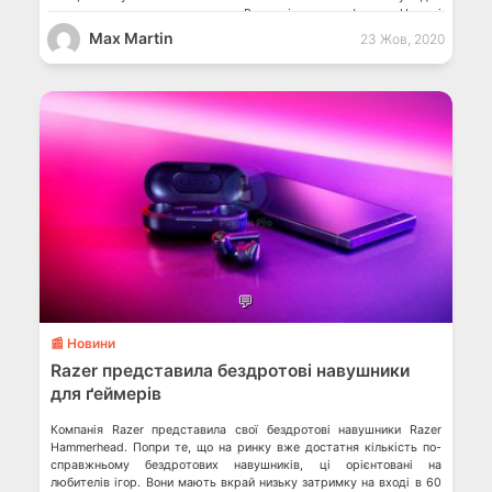
кращого шумопоглинання. Вживані смартфони Huawei
дорожчають, а iPhone дешевшають […]
Max Martin
23 Жов, 2020
💬
📰 Новини
Razer представила бездротові навушники
для ґеймерів
Компанія Razer представила свої бездротові навушники Razer
Hammerhead. Попри те, що на ринку вже достатня кількість по-
справжньому бездротових навушників, ці орієнтовані на
любителів ігор. Вони мають вкрай низьку затримку на вході в 60