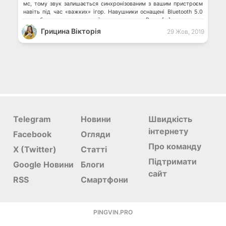
мс, тому звук залишається синхронізованим з вашим пристроєм
навіть під час «важких» ігор. Навушники оснащені Bluetooth 5.0
для забезпечення наднизької затримки звуку. Razer […]
Грицина Вікторія
29 Жов, 2019
Telegram
Новини
Швидкість
інтернету
Facebook
Огляди
Про команду
X (Twitter)
Статті
Підтримати
Google Новини
Блоги
сайт
RSS
Смартфони
PINGVIN.PRO