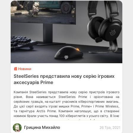
💬
📰 Новини
SteelSeries представила нову серію ігрових
аксесуарів Prime
Компанія SteelSeries представила нову серію пристроїв ігрового
рівня. Вона називається SteelSeries Prime і орієнтована на
серйозних гравців, на кшталт учасників кіберспортивних змагань.
До цієї серії входять ігрові мишки Prime, Prime+ і Prime Wireless,
та гарнітура Arctis Prime. Компанія наголошує, що в створенні
новинок брали участь понад 100 кібератлетів з усього світу. В їхнє
завдання входило тестування технічних рішень, […]
Грицина Михайло
26 Тра, 2021