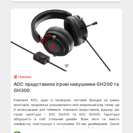
💬
📰 Новини
AOC представила ігрові навушники GH200 та
GH300
Компанія AOC, один із провідних світових брендів на ринку
моніторів, продовжує розширювати свій модельний ряд тепер ще
й аксесуарами для ґеймерів. Компанія представила відразу дві
ігрові гарнітури – AOC GH200 та AOC GH300. Гарнітури
об’єднують в собі стильний дизайн. Вони легкі та мають
комфортну конструкція з потужними 50-мм драйверами. Окрім
цього, вони такожмають мікрофони, які можна […]