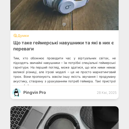
💬
🤔 Думки
Що таке геймерські навушники та які в них є
переваги
Тим, хто обожнює проводити час у віртуальних світах, не
підходять звичайні навушники – їм потрібні спеціальні геймерські
гарнітури. На перший погляд, може здатися, що між ними немає
великої різниці, але ігрові моделі – це не просто маркетинговий
трюк. Вони пропонують зовсім іншу якість звучання і продуману
акустику, створену з урахуванням потреб геймера. Такі пристрої
дають […]
Pingvin Pro
28 Кві, 2025