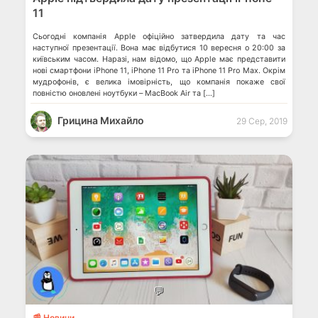
11
Сьогодні компанія Apple офіційно затвердила дату та час
наступної презентації. Вона має відбутися 10 вересня о 20:00 за
київським часом. Наразі, нам відомо, що Apple має представити
нові смартфони iPhone 11, iPhone 11 Pro та iPhone 11 Pro Max. Окрім
мудрофонів, є велика імовірність, що компанія покаже свої
повністю оновлені ноутбуки – MacBook Air та […]
Грицина Михайло
29 Сер, 2019
💬
📰 Новини