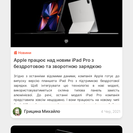
💬
📰 Новини
Apple працює над новим iPad Pro з
бездротовою та зворотною зарядкою
Згідно з останніми відомими даними, компанія Apple готує до
випуску версію планшета iPad Pro з підтримкою бездротової
зарядки. Щоб інтегрувати цю технологію в нові моделі,
використовуватиметься скляна тилова панель замість
алюмінієвої. До речі, останні моделі iРad Pro компанія
представила зовсім нещодавно. І вони працюють на новому чипі
Apple M1, який встановлений також в останніх комп’ютерах […]
Грицина Михайло
4 Чер, 2021