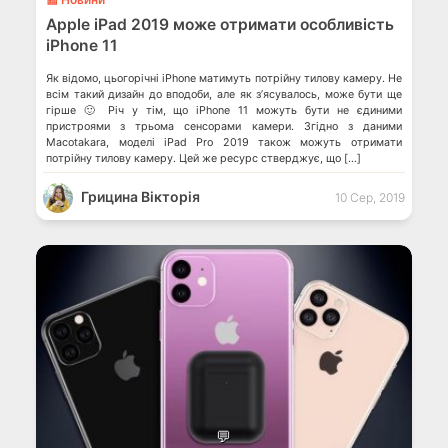
Apple iPad 2019 може отримати особливість
iPhone 11
Як відомо, цьогорічні iPhone матимуть потрійну тилову камеру. Не
всім такий дизайн до вподоби, але як з’ясувалось, може бути ще
гірше 🙂 Річ у тім, що iPhone 11 можуть бути не єдиними
пристроями з трьома сенсорами камери. Згідно з даними
Macotakara, моделі iPad Pro 2019 також можуть отримати
потрійну тилову камеру. Цей же ресурс стверджує, що […]
Грицина Вікторія
10 Сер, 2019
💬