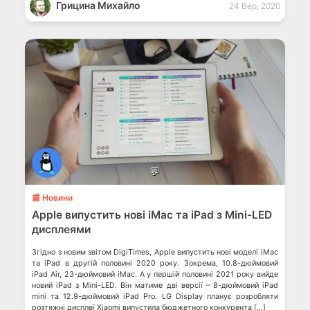
Грицина Михайло
24 Вер, 2020
💬
📰 Новини
Apple випустить нові iMac та iPad з Mini-LED
дисплеями
Згідно з новим звітом DigiTimes, Apple випустить нові моделі iMac
та iPad в другій половині 2020 року. Зокрема, 10.8-дюймовий
iPad Air, 23-дюймовий iMac. А у першій половині 2021 року вийде
новий iPad з Mini-LED. Він матиме дві версії – 8-дюймовий iPad
mini та 12.9-дюймовий iPad Pro. LG Display планує розробляти
розтяжні дисплеї Xiaomi випустила бюджетного конкурента […]