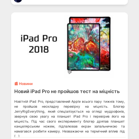
💬
📰 Новини
Новий iPad Pro не пройшов тест на міцність
Новітній iPad Pro, представлений Apple всього пару тижнів тому,
не пройшов нескладну перевірку на міцність. Блогер
JerryRigEverything, який спеціалізується на огляді мудрофонів,
звернув свою увагу на планшет iPad Pro і перевірив його на
міцність. Під час свого експерименту блогер дряпав планшет
канцелярським ножем, підпалював екран запальничкою та
намагався розбити камеру. Незважаючи на термічний вплив під
[…]