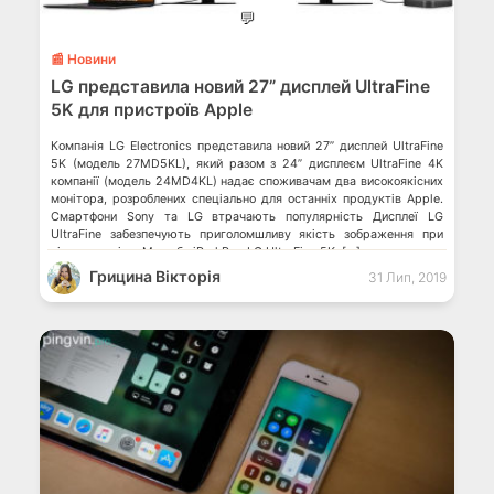
💬
📰 Новини
LG представила новий 27” дисплей UltraFine
5K для пристроїв Apple
Компанія LG Electronics представила новий 27” дисплей UltraFine
5K (модель 27MD5KL), який разом з 24” дисплеєм UltraFine 4K
компанії (модель 24MD4KL) надає споживачам два високоякісних
монітора, розроблених спеціально для останніх продуктів Apple.
Смартфони Sony та LG втрачають популярність Дисплеї LG
UltraFine забезпечують приголомшливу якість зображення при
підключенні до Mac або iPad Pro. LG UltraFine 5K, […]
Грицина Вікторія
31 Лип, 2019