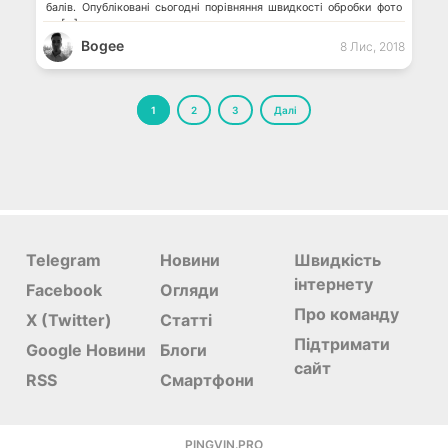
балів. Опубліковані сьогодні порівняння швидкості обробки фото
та […]
Bogee
8 Лис, 2018
Пагінація
1
2
3
Далі
записів
Telegram
Новини
Швидкість
інтернету
Facebook
Огляди
Про команду
X (Twitter)
Статті
Підтримати
Google Новини
Блоги
сайт
RSS
Смартфони
PINGVIN.PRO