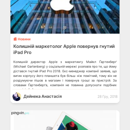
💬
📰 Новини
Колишній маркетолог Apple повернув гнутий
iPad Pro
Колишній директор Apple з маркетингу Майкл Ґартенберґ
(Michael Gartenberg) у соціальній мережі розповів про те, що йому
дістався гнутий iPad Pro 2018. Екс-менеджер компанії заявив, що
вигин корпусу його планшета був більш ніж помітний, тому він не
роздумуючи пішов в магазин і повернув гроші за пристрій. За
словами Ґартенберґа, компанія не повинна допускати подібних
недоліків […]
Дейнека Анастасiя
28 Гру, 2018