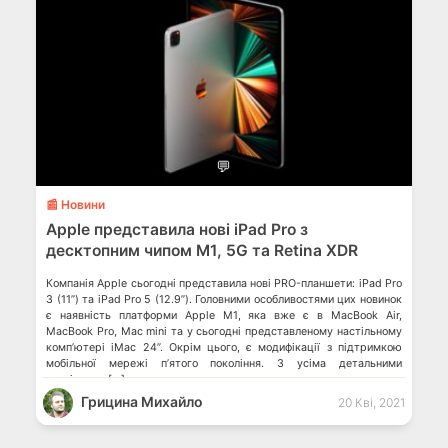
💬
📰 Новини
Apple представила нові iPad Pro з
десктопним чипом M1, 5G та Retina XDR
Компанія Apple сьогодні представила нові PRO-планшети: iPad Pro
3 (11”) та iPad Pro 5 (12.9”). Головними особливостями цих новинок
є наявність платформи Apple M1, яка вже є в MacBook Air,
MacBook Pro, Mac mini та у сьогодні представленому настільному
комп’ютері iMac 24”. Окрім цього, є модифікації з підтримкою
мобільної мережі п’ятого покоління. З усіма детальними
технічними […]
Грицина Михайло
20 Кві, 2021