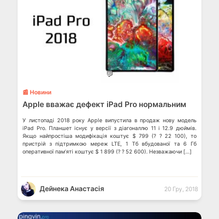
💬
📰 Новини
Apple вважає дефект iPad Pro нормальним
У листопаді 2018 року Apple випустила в продаж нову модель
iPad Pro. Планшет існує у версії з діагоналлю 11 і 12.9 дюймів.
Якщо найпростіша модифікація коштує $ 799 (? ? 22 100), то
пристрій з підтримкою мереж LTE, 1 Тб вбудованої та 6 Гб
оперативної пам’яті коштує $ 1 899 (? ? 52 600). Незважаючи […]
Дейнека Анастасiя
20 Гру, 2018