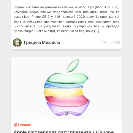
Згідно з останніми даними аналітика Мінґ-Чі Куо (Ming-Chi Kuo),
компанія Apple планує представити нові планшети iPad Pro та
смартфон iPhone SE 2 у 1-ій половині 2020 року. Цікаво, що усі
фанати очікували, що компанія представить нові планшети вже
цього місяця. Як результат, якщо «Купертіно» все ж проведе
презентацію цього місяця, то скоріше за все, вона […]
Грицина Михайло
9 Жов, 2019
💬
📰 Новини
Apple підтвердила дату презентації iPhone