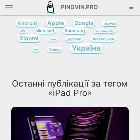
PINGVIN.PRO
➡️
Apple
Google
Android
HUAWEI
Samsung
Microsoft
iOS
Windows 10
Xiaomi
Застосунки
Додатки
Війна
Україна
Трейлер
Кіно
Останні публікації за тегом
«iPad Pro»