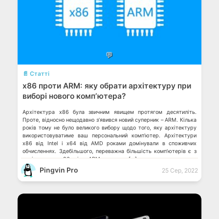
💬
📄 Статті
x86 проти ARM: яку обрати архітектуру при
виборі нового компʼютера?
Архітектура x86 була звичним явищем протягом десятиліть.
Проте, відносно нещодавно зʼявився новий суперник – ARM. Кілька
років тому не було великого вибору щодо того, яку архітектуру
використовуватиме ваш персональний компʼютер. Архітектури
x86 від Intel і x64 від AMD роками домінували в споживчих
обчисленнях. Здебільшого, переважна більшість компʼютерів є з
архітектурою x86 аніж з ARM, попри те, […]
Pingvin Pro
25 Сер, 2022