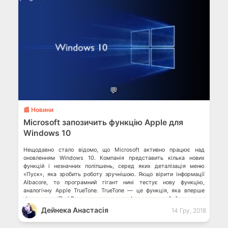
💬
📰 Новини
Microsoft запозичить функцію Apple для
Windows 10
Нещодавно стало відомо, що Microsoft активно працює над
оновленням Windows 10. Компанія представить кілька нових
функцій і незначних поліпшень, серед яких деталізація меню
«Пуск», яка зробить роботу зручнішою. Якщо вірити інформації
Albacore, то програмний гігант нині тестує нову функцію,
аналогічну Apple TrueTone. TrueTone — це функція, яка вперше
з’явилася на iPad Pro, а також на нових флагманських […]
Дейнека Анастасiя
14 Гру, 2018