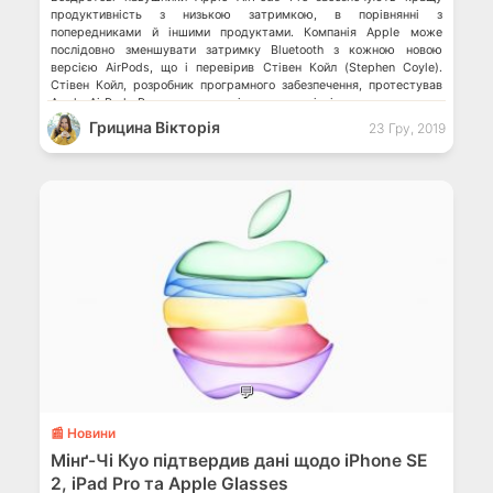
продуктивність з низькою затримкою, в порівнянні з
попередниками й іншими продуктами. Компанія Apple може
послідовно зменшувати затримку Bluetooth з кожною новою
версією AirPods, що і перевірив Стівен Койл (Stephen Coyle).
Стівен Койл, розробник програмного забезпечення, протестував
Apple AirPods Pro, записавши різницю в часі між моментом, коли
звук відтворюється […]
Грицина Вікторія
23 Гру, 2019
💬
📰 Новини
Мінґ-Чі Куо підтвердив дані щодо iPhone SE
2, iPad Pro та Apple Glasses