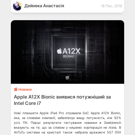
Дейнека Анастасiя
18 Лис, 2018
💬
📰 Новини
Apple A12X Bionic виявися потужніший за
Intel Core i7
Нові планшети Apple iPad Pro отримали SoC Apple A12X Bionic,
яка, за словами компанії, забезпечує вищу потужність, ніж 92%
усіх ПК. Перші результати тестування новинки в Geekbench
вказують на те, що за словом у кишеню корпорація не лізла. В
AnTuTu система на кристалі також набрала вражаючі 557 000