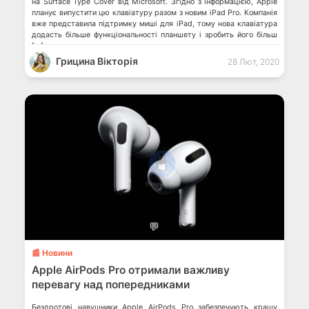
на Surface Type Cover від Microsoft. Згідно з інформацією, Apple
планує випустити цю клавіатуру разом з новим iPad Pro. Компанія
вже представила підтримку миші для iPad, тому нова клавіатура
додасть більше функціональності планшету і зробить його більш
[…]
Грицина Вікторія
28 Лют, 2020
💬
📰 Новини
Apple AirPods Pro отримали важливу
перевагу над попередниками
Бездротові навушники Apple AirPods Pro забезпечують кращу