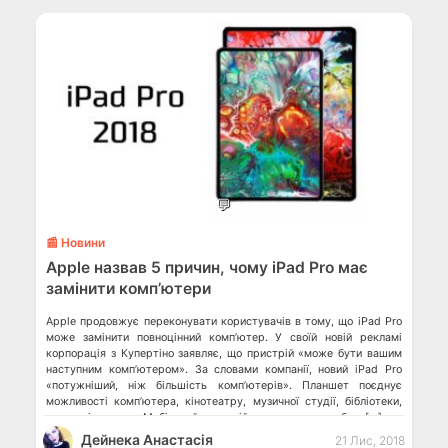
💬
📰 Новини
Apple назвав 5 причин, чому iPad Pro має
замінити комп’ютери
Apple продовжує переконувати користувачів в тому, що iPad Pro
може замінити повноцінний комп’ютер. У своїй новій рекламі
корпорація з Купертіно заявляє, що пристрій «може бути вашим
наступним комп’ютером». За словами компанії, новий iPad Pro
«потужніший, ніж більшість комп’ютерів». Планшет поєднує
можливості комп’ютера, кінотеатру, музичної студії, бібліотеки,
камери і сканера. Мобільний пристрій можна взяти з собою […]
Дейнека Анастасiя
21 Лис, 2018