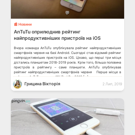
💬
📰 Новини
AnTuTu оприлюднив рейтинг
найпродуктивніших пристроїв на iOS
Вчора команда AnTuTu опублікувала рейтинг найпродуктивніших
смартфонів червня на базі Android. Сьогодні став відомий рейтинг
найпродуктивніших пристроїв на iOS. Цікаво, що перші три місця
дістались планшетам 2018-2019 років. Крім того, більша половина
пристроїв в рейтингу – саме планшети. AnTuTu опублікував
рейтинг найпродуктивніших смартфонів червня Перше місце в
рейтингу AnTuTu отримав 11” iPad Pro 2018 […]
Грицина Вікторія
2 Лип, 2019