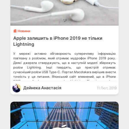
💬
📰 Новини
Apple залишить в iPhone 2019 не тільки
Lightning
У мережі активно обговорюють суперечливу інформацію
пов’язану з роз’ємом, який отримає мудрофон iPhone 2019 року.
Деякі джерела стверджують, що в наступній моделі збережуть
роз’єм Lightning. Інші твердять, що пристрій отримає
сучасніший роз’єм USB Type-C. Портал Macotakara вирішив внести
точність у це питання. Японський сайт впевнений, що в iPhone
2019 року Apple залишить роз’єм Lightning. Відомі мудрофони
продовжать комплектувати […]
Дейнека Анастасiя
11 Лют, 2019