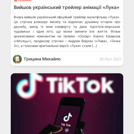
Вийшов український трейлер анімації «Лука»
Вчора вийшов український офіційний трейлер мультфільму «Лука».
Ця стрічка розказує веселу та водночас душевну історію про
дружбу, вихід із зони комфорту та двох підлітків-морських
чудовиськ і одне літо, що може змінити їхні життя. Фільм
зрежисовано номінантом на премію «Оскар» Енріко Казароза
(«Місяць»), продюсер стрічки – Андреа Воррен («Лава», «Тачки
3»), а голосами оригінальної версії «Луки» стали […]
Грицина Михайло
26 Лют, 2021
💬