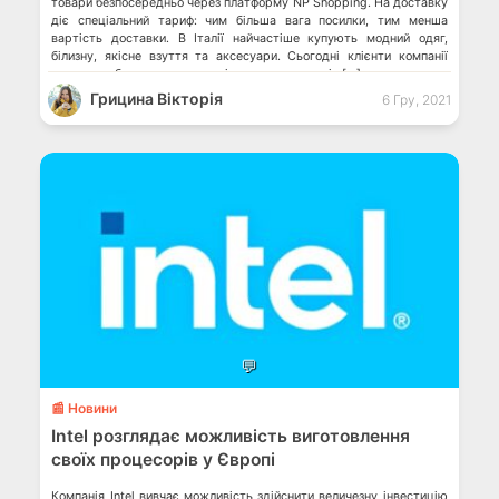
товари безпосередньо через платформу NP Shopping. На доставку
діє спеціальний тариф: чим більша вага посилки, тим менша
вартість доставки. В Італії найчастіше купують модний одяг,
білизну, якісне взуття та аксесуари. Сьогодні клієнти компанії
можуть робити замовлення з інтернет-магазинів […]
Грицина Вікторія
6 Гру, 2021
💬
📰 Новини
Intel розглядає можливість виготовлення
своїх процесорів у Європі
Компанія Intel вивчає можливість здійснити величезну інвестицію