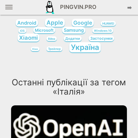
PINGVIN.PRO
➡️
Apple
Google
Android
HUAWEI
Samsung
Microsoft
iOS
Windows 10
Xiaomi
Застосунки
Додатки
Війна
Україна
Трейлер
Кіно
Останні публікації за тегом
«Італія»