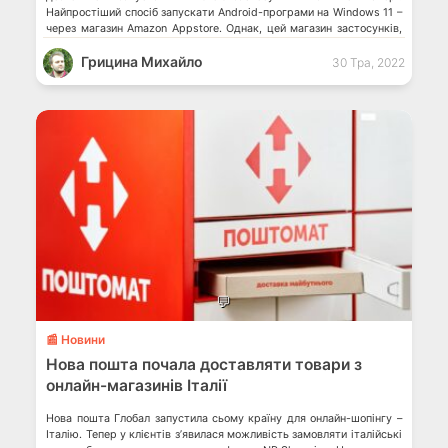
Найпростіший спосіб запускати Android-програми на Windows 11 –
через магазин Amazon Appstore. Однак, цей магазин застосунків,
на жаль, доступний не для всіх. В яких країнах зʼявиться Amazon
Грицина Михайло
Appstore у Windows 11? Amazon Appstore, який пропонується
30 Тра, 2022
через […]
💬
📰 Новини
Нова пошта почала доставляти товари з
онлайн-магазинів Італії
Нова пошта Глобал запустила сьому країну для онлайн-шопінгу –
Італію. Тепер у клієнтів з’явилася можливість замовляти італійські