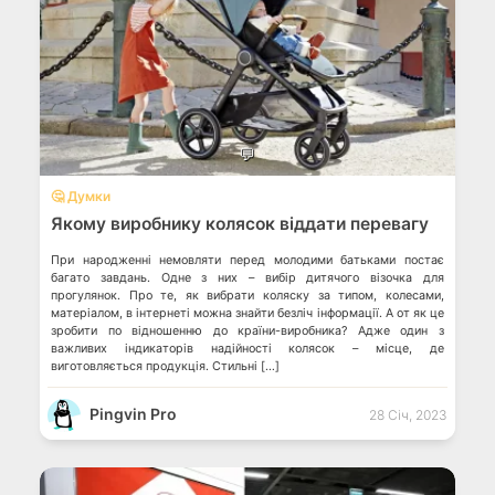
💬
🤔 Думки
Якому виробнику колясок віддати перевагу
При народженні немовляти перед молодими батьками постає
багато завдань. Одне з них – вибір дитячого візочка для
прогулянок. Про те, як вибрати коляску за типом, колесами,
матеріалом, в інтернеті можна знайти безліч інформації. А от як це
зробити по відношенню до країни-виробника? Адже один з
важливих індикаторів надійності колясок – місце, де
виготовляється продукція. Стильні […]
Pingvin Pro
28 Січ, 2023