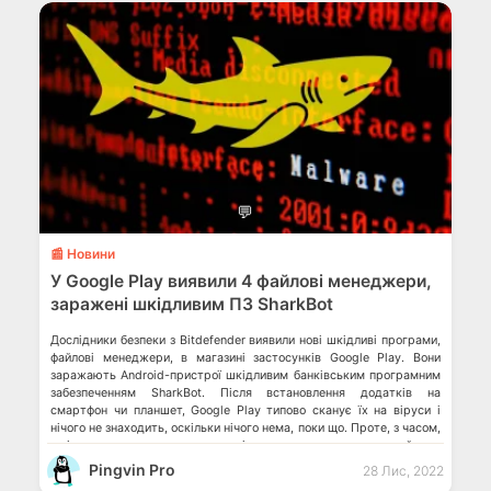
💬
📰 Новини
У Google Play виявили 4 файлові менеджери,
заражені шкідливим ПЗ SharkBot
Дослідники безпеки з Bitdefender виявили нові шкідливі програми,
файлові менеджери, в магазині застосунків Google Play. Вони
заражають Android-пристрої шкідливим банківським програмним
забезпеченням SharkBot. Після встановлення додатків на
смартфон чи планшет, Google Play типово сканує їх на віруси і
нічого не знаходить, оскільки нічого нема, поки що. Проте, з часом,
з віддаленого сервера починає підвантажуватися зловмисний код.
[…]
Pingvin Pro
28 Лис, 2022