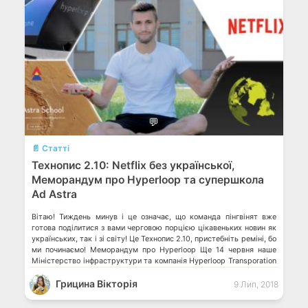
💬
📄 Статті
Технопис 2.10: Netflix без української,
Меморандум про Hyperloop та супершкола
Ad Astra
Вітаю! Тиждень минув і це означає, що команда пінгвінят вже
готова поділитися з вами черговою порцією цікавеньких новин як
українських, так і зі світу! Це Технопис 2.10, пристебніть реміні, бо
ми починаємо! Меморандум про Hyperloop Ще 14 червня наше
Міністерство інфраструктури та компанія Hyperloop Transporation
Technologies підписали меморандум про співпрацю. Але досі це
Грицина Вікторія
була «таємна […]
9 Лип, 2018