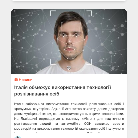
💬
📰 Новини
Італія обмежує використання технології
розпізнавання осіб
Італія заборонила використання технології розпізнавання осіб і
«розумних окулярів». Адже її Агентство захисту даних докорило
двом муніципалітетам, які експериментують з цими технологіями.
На Львівщині впроваджують систему «Vision» для надточного
розпізнавання людей та автомобілів ООН закликає ввести
мораторій на використання технологій сканування осіб і штучного
інтелекту, які загрожують правам людини В Японії працюватиме