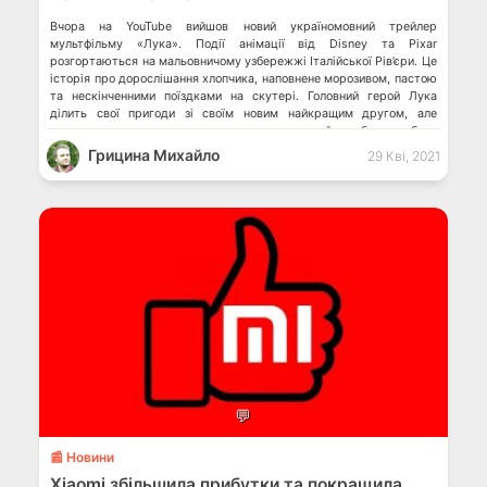
Вчора на YouTube вийшов новий україномовний трейлер
мультфільму «Лука». Події анімації від Disney та Pixar
розгортаються на мальовничому узбережжі Італійської Рів’єри. Це
історія про дорослішання хлопчика, наповнене морозивом, пастою
та нескінченними поїздками на скутері. Головний герой Лука
ділить свої пригоди зі своїм новим найкращим другом, але
розвагам та веселощам загрожує схований глибоко-глибоко
секрет: морські страховиська з […]
Грицина Михайло
29 Кві, 2021
💬
📰 Новини
Xiaomi збільшила прибутки та покращила