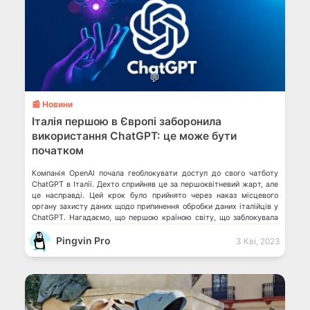
💬
📰 Новини
Італія першою в Європі заборонила
використання ChatGPT: це може бути
початком
Компанія OpenAI почала геоблокувати доступ до свого чатботу
ChatGPT в Італії. Дехто сприйняв це за першоквітневий жарт, але
це насправді. Цей крок було прийнято через наказ місцевого
органу захисту даних щодо припинення обробки даних італійців у
ChatGPT. Нагадаємо, що першою країною світу, що заблокувала
доступ до бота, є Китай – через «американську пропаганду». Топ
Pingvin Pro
10 […]
3 Кві, 2023