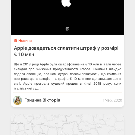
💬
📰 Новини
Apple доведеться сплатити штраф у розмірі
€ 10 млн
Ще в 2018 році Apple була оштрафована на € 10 млн в Італії через
скандал про зниження продуктивності iPhone. Компанія швидко
подала апеляцію, але нові судові позови показують, що компанія
програла цю апеляцію, і штраф в € 10 млн все ще залишається в
силі. Apple програла судовий процес в кінці 2018 року, коли
італійський суд […]
Грицина Вікторія
1 Чер, 2020