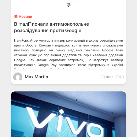
💬
📰 Новини
В Італії почали антимонопольне
розслідування проти Google
Італійський регулятор з питань конкуренції відкрив розслідування
проти Google. Компанія підозрюється в можливому зловживанні
панівною позицією на ринку медійної реклами. Google Play
отримає функцію порівняння додатків та ігор Схвалення додатків
Goоgle Play зазнає серйозних затримок, що загрожує безпеці
користувачів Google Pay розширює свою підтримку в Україні
Розслідування проти Google було відкрито після скарги, поданої
італійським […]
Max Martin
30 Жов, 2020