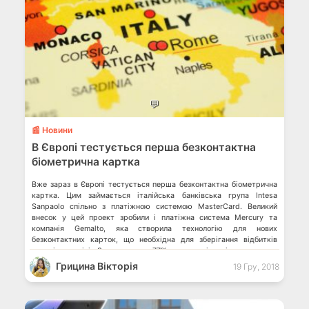
💬
📰 Новини
В Європі тестується перша безконтактна
біометрична картка
Вже зараз в Європі тестується перша безконтактна біометрична
картка. Цим займається італійська банківська група Intesa
Sanpaolo спільно з платіжною системою MasterCard. Великий
внесок у цей проект зробили і платіжна система Mercury та
компанія Gemalto, яка створила технологію для нових
безконтактних карток, що необхідна для зберігання відбитків
пальців на чіпі. За три роки 77% аеропортів світу матимуть
біометричні термінали Google […]
Грицина Вікторія
19 Гру, 2018