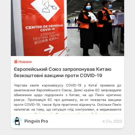
💬
📰 Новини
Європейський Союз запропонував Китаю
безкоштовні вакцини проти COVID-19
Чергова хвиля коронавірусу COVID-19 у Китаї призвела до
занепокоєння Європейського Союзу. Деякі країни ЄС запровадили
обмеження щодо подорожніх з Китаю, на що Пекін критично
реагує. Пропозиція ЄС про допомогу, як-от пожертва вакцини
проти COVID-19, також була практично відкинута. Оскільки Пекін
наполягає на тому, що ситуація «під контролем», а медикаменти
«є в достатній кількості». Однак, ми памʼятаємо […]
Pingvin Pro
4 Січ, 2023