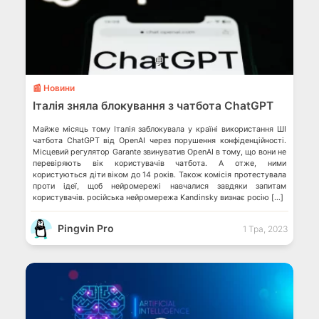
💬
📰 Новини
Італія зняла блокування з чатбота ChatGPT
Майже місяць тому Італія заблокувала у країні використання ШІ
чатбота ChatGPT від OpenAI через порушення конфіденційності.
Місцевий регулятор Garante звинуватив OpenAI в тому, що вони не
перевіряють вік користувачів чатбота. А отже, ними
користуються діти віком до 14 років. Також комісія протестувала
проти ідеї, щоб нейромережі навчалися завдяки запитам
користувачів. російська нейромережа Kandinsky визнає росію […]
Pingvin Pro
1 Тра, 2023