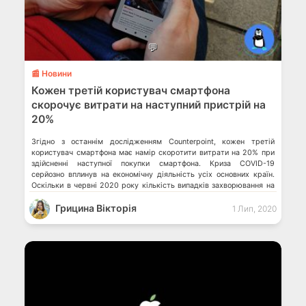
💬
📰 Новини
Кожен третій користувач смартфона
скорочує витрати на наступний пристрій на
20%
Згідно з останнім дослідженням Counterpoint, кожен третій
користувач смартфона має намір скоротити витрати на 20% при
здійсненні наступної покупки смартфона. Криза COVID-19
серйозно вплинув на економічну діяльність усіх основних країн.
Оскільки в червні 2020 року кількість випадків захворювання на
коронавірус у світі перевищило 8 млн, а число нових
Грицина Вікторія
підтверджених випадків захворювання продовжує зростати, на
1 Лип, 2020
всіх […]