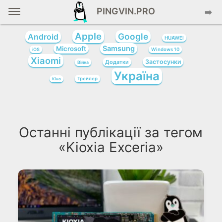
PINGVIN.PRO
➡️
Apple
Google
Android
HUAWEI
Samsung
Microsoft
iOS
Windows 10
Xiaomi
Застосунки
Додатки
Війна
Україна
Трейлер
Кіно
Останні публікації за тегом
«Kioxia Exceria»