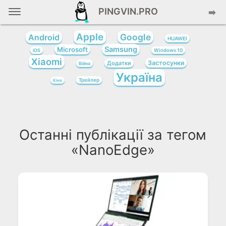
PINGVIN.PRO
➡️
Apple
Google
Android
HUAWEI
Samsung
Microsoft
iOS
Windows 10
Xiaomi
Застосунки
Додатки
Війна
Україна
Трейлер
Кіно
Останні публікації за тегом
«NanoEdge»