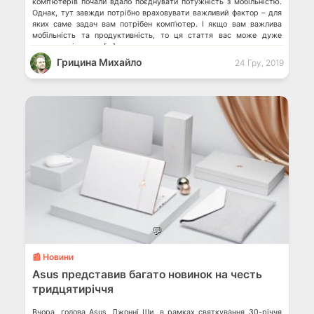
комп’ютерів почали вдало поєднувати потужність з мобільністю.
Однак, тут завжди потрібно враховувати важливий фактор – для
яких саме задач вам потрібен комп’ютер. І якщо вам важлива
мобільність та продуктивність, то ця стаття вас може дуже
сильно зацікавити. […]
Грицина Михайло
24 Гру, 2019
💬
📰 Новини
Asus представив багато новинок на честь
тридцятиріччя
Вчора, голова Asus, Джонні Ши, в рамках святкування 30-річчя