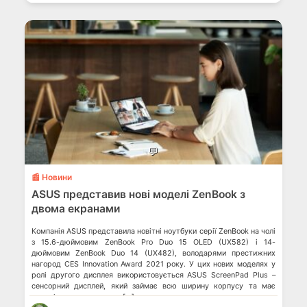
💬
📰 Новини
ASUS представив нові моделі ZenBook з
двома екранами
Компанія ASUS представила новітні ноутбуки серії ZenBook на чолі
з 15.6-дюймовим ZenBook Pro Duo 15 OLED (UX582) і 14-
дюймовим ZenBook Duo 14 (UX482), володарями престижних
нагород CES Innovation Award 2021 року. У цих нових моделях у
ролі другого дисплея використовується ASUS ScreenPad Plus –
сенсорний дисплей, який займає всю ширину корпусу та має
механізм автоматичного […]