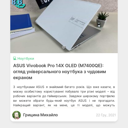
📃
8.6
💬
💻 Ноутбуки
ASUS Vivobook Pro 14X OLED (M7400QE):
огляд універсального ноутбука з чудовим
екраном
З ноутбуками ASUS я знайомий багато років. Що вже казати, в
моєму особистому користуванні побувало три різні моделі – від
робочих варіантів до ґеймерських. Завдяки широкому портфелю
ви можете обрати будь-який ноутбук ASUS і не прогадати.
Найкращий варіант, як на мене, це ті моделі, що можуть
виконувати різні завдання – від офісних до редагування файлів […]
Грицина Михайло
22 Гру, 2021