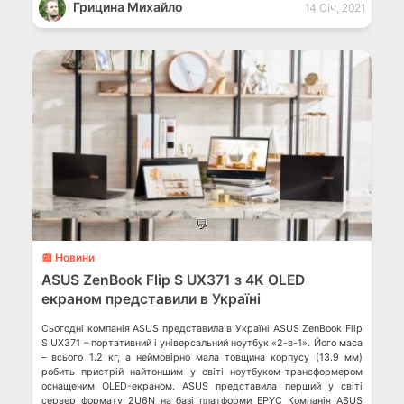
Грицина Михайло
14 Січ, 2021
💬
📰 Новини
ASUS ZenBook Flip S UX371 з 4K OLED
екраном представили в Україні
Сьогодні компанія ASUS представила в Україні ASUS ZenBook Flip
S UX371 – портативний і універсальний ноутбук «2-в-1». Його маса
– всього 1.2 кг, а неймовірно мала товщина корпусу (13.9 мм)
робить пристрій найтоншим у світі ноутбуком-трансформером
оснащеним OLED-екраном. ASUS представила перший у світі
сервер формату 2U6N на базі платформи EPYC Компанія ASUS