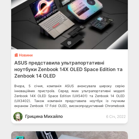
💬
📰 Новини
ASUS представила ультрапортативні
ноутбуки Zenbook 14X OLED Space Edition та
Zenbook 14 OLED
Вчора, 5 січня, компанія ASUS анонсувала широку серію
інноваційних пристроїв. Серед яких ультрапортативні моделі
Zenbook 14X OLED Space Edition (UX5401) та Zenbook 14 OLED
(UX3402). Також компанія представила ноутбук із гнучким
екраном Zenbook 17 Fold OLED, високопродуктивний Chromebook
Flip CX5 (CX5601), надлегкі ноутбуки серії ExpertBook B5 (B5402C
Грицина Михайло
та B5402F), 15.6-дюймовий IPS-монітор формату 4K UHD ProArt
6 Січ, 2022
Display PA169CDV та […]