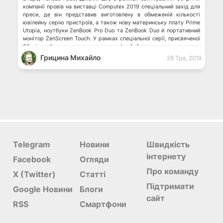
компанії провів на виставці Computex 2019 спеціальний захід для
преси, де він представив виготовлену в обмеженій кількості
ювілейну серію пристроїв, а також нову материнську плату Prime
Utopia, ноутбуки ZenBook Pro Duo та ZenBook Duo й портативний
монітор ZenScreen Touch. У рамках спеціальної серії, присвяченої
30-річчю Asus, представлено смартфон […]
Грицина Михайло
28 Тра, 2019
Telegram
Новини
Швидкість
інтернету
Facebook
Огляди
Про команду
X (Twitter)
Статті
Підтримати
Google Новини
Блоги
сайт
RSS
Смартфони