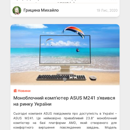
представила відеокарти серії EKWB […]
Грицина Михайло
19 Лис, 2020
💬
📰 Новини
Моноблочний комп’ютер ASUS M241 з’явився
на ринку України
Сьогодні компанія ASUS повідомила про доступність в Україні –
ASUS M241. Це неймовірно привабливий 23.8” моноблочний
комп’ютер на базі платформи AMD, який створеного для
комфортного вирішення повсякденних завдань. Модель