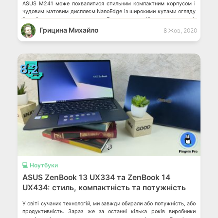
ASUS M241 може похвалитися стильним компактним корпусом і
чудовим матовим дисплеєм NanoEdge із широкими кутами огляду
й майже невидимою рамкою. Завдяки високій продуктивності,
якісному дисплею та помірній ціні цей […]
Грицина Михайло
8 Жов, 2020
📃
8.2
💬
💻 Ноутбуки
ASUS ZenBook 13 UX334 та ZenBook 14
UX434: стиль, компактність та потужність
У світі сучаних технологій, ми завжди обирали або потужність, або
продуктивність. Зараз же за останні кілька років виробники