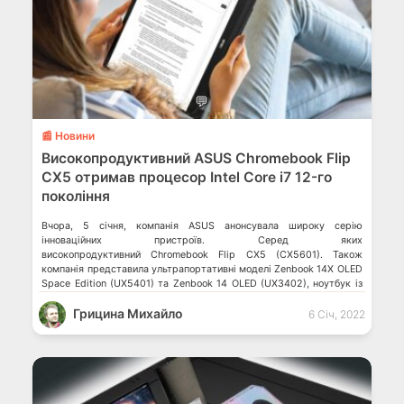
💬
📰 Новини
Високопродуктивний ASUS Chromebook Flip
CX5 отримав процесор Intel Core i7 12-го
покоління
Вчора, 5 січня, компанія ASUS анонсувала широку серію
інноваційних пристроїв. Серед яких
високопродуктивний Chromebook Flip CX5 (CX5601). Також
компанія представила ультрапортативні моделі Zenbook 14X OLED
Space Edition (UX5401) та Zenbook 14 OLED (UX3402), ноутбук із
гнучким екраном Zenbook 17 Fold OLED, надлегкі ноутбуки серії
Грицина Михайло
ExpertBook B5 (B5402C та B5402F), 15.6-дюймовий IPS-монітор
6 Січ, 2022
формату 4K UHD ProArt Display PA169CDV та […]