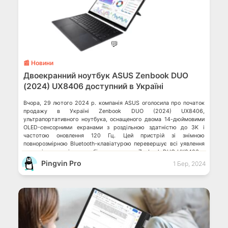
💬
📰 Новини
Двоекранний ноутбук ASUS Zenbook DUO
(2024) UX8406 доступний в Україні
Вчора, 29 лютого 2024 р. компанія ASUS оголосила про початок
продажу в Україні Zenbook DUO (2024) UX8406,
ультрапортативного ноутбука, оснащеного двома 14-дюймовими
OLED-сенсорними екранами з роздільною здатністю до 3K і
частотою оновлення 120 Гц. Цей пристрій зі знімною
повнорозмірною Bluetooth-клавіатурою перевершує всі уявлення
про універсальність в мобільних умовах. Zenbook DUO UX8406 є
ноутбуком класу Intel Evo […]
Pingvin Pro
1 Бер, 2024