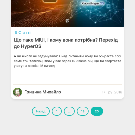
💬
📄 Статті
Що таке MIUI, і кому вона потрібна? Перехід
до HyperOS
А ви ніколи не задумувалися над питанням чому ви обираєте собі
саме той телефон, який у вас зараз є? Звісна річ, що ви звертаєте
увагу на зовнішній вигляд
Грицина Михайло
17 Гру, 2016
Пагінація
Назад
1
…
19
20
записів