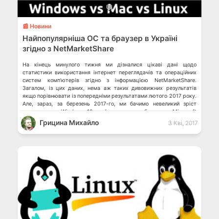
💬
📰 Новини
Найпопулярніша ОС та браузер в Україні
згідно з NetMarketShare
На кінець минулого тижня ми дізналися цікаві дані щодо
статистики використання інтернет переглядачів та операційних
систем комп’ютерів згідно з інформацією NetMarketShare.
Загалом, із цих даних, нема аж таких дивовижних результатів
якщо порівнювати із попередніми результатами лютого 2017 року.
Але, зараз, за березень 2017-го, ми бачимо невеликий зріст
використання Windows 10 та його власного браузера, Microsoft
Edge. Доля […]
Грицина Михайло
3 Кві, 2017