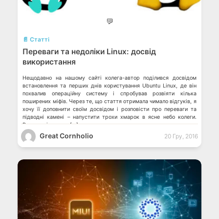
💬
📄 Статті
Переваги та недоліки Linux: досвід
використання
Нещодавно на нашому сайті колега-автор поділився досвідом
встановлення та перших днів користування Ubuntu Linux, де він
похвалив операційну систему і спробував розвіяти кілька
поширених міфів. Через те, що стаття отримала чимало відгуків, я
хочу її доповнити своїм досвідом і розповісти про переваги та
підводні камені – напустити трохи хмарок в ясне небо колеги.
Вперше зіткнувся […]
Great Cornholio
20 Гру, 2016