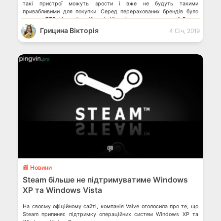
такі пристрої можуть зрости і вже не будуть такими
привабливими для покупки. Серед перерахованих брендів було
названо ZTE, Huawei та Xiaomi. Xiaomi представила новий Power
Bank, […]
Грицина Вікторія
4 Січ, 2019
💬
📰 Новини
Steam більше не підтримуватиме Windows
XP та Windows Vista
На своєму офіційному сайті, компанія Valve оголосила про те, що
Steam припиняє підтримку операційних систем Windows XP та