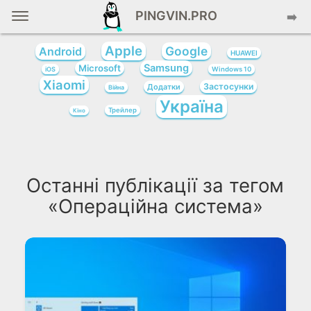
PINGVIN.PRO
➡️
Apple
Google
Android
HUAWEI
Samsung
Microsoft
iOS
Windows 10
Xiaomi
Застосунки
Додатки
Війна
Україна
Трейлер
Кіно
Останні публікації за тегом
«Операційна система»