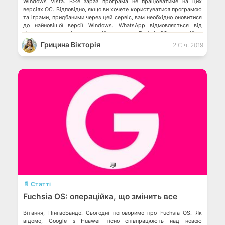
Windows Vista. Вже зараз програма не працюватиме на цих
версіях ОС. Відповідно, якщо ви хочете користуватися програмою
та іграми, придбаними через цей сервіс, вам необхідно оновитися
до найновішої версії Windows. WhatsApp відмовляється від
підтримки застарілих операційних систем Fuchsia OS: операційка,
що змінить […]
Грицина Вікторія
2 Січ, 2019
💬
📄 Статті
Fuchsia OS: операційка, що змінить все
Вітання, ПінгвоБандо! Сьогодні поговоримо про Fuchsia OS. Як
відомо, Google з Huawei тісно співпрацюють над новою