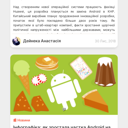
Над створенням нової операційної системи працюють фахівці
Huawei, ця розробка планується як заміна Android в КНР.
Китайський виробник планує продовження інноваційної розробки,
початок якої було покладено більше двох років тому. Як
припустили в штаб-квартирі компанії, факти зростання щорічної
політичної напруженості між найбільшими державами, можуть
мати не тільки економічні, а й політичні наслідки, у вигляді санкцій
та […]
Дейнека Анастасiя
30 Лис, 2018
💬
📰 Новини
Інфографіка: як зростала частка Android на