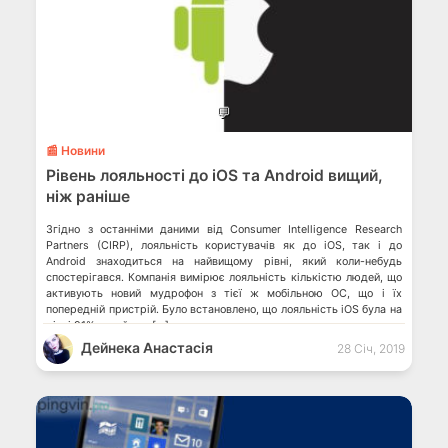
💬
📰 Новини
Рівень лояльності до iOS та Android вищий,
ніж раніше
Згідно з останніми даними від Consumer Intelligence Research
Partners (CIRP), лояльність користувачів як до iOS, так і до
Android знаходиться на найвищому рівні, який коли-небудь
спостерігався. Компанія вимірює лояльність кількістю людей, що
активують новий мудрофон з тієї ж мобільною ОС, що і їх
попередній пристрій. Було встановлено, що лояльність iOS була на
рівні 91%, в той час […]
Дейнека Анастасiя
28 Січ, 2019