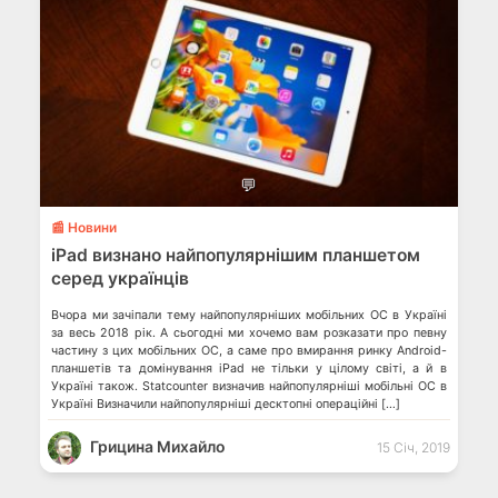
💬
📰 Новини
iPad визнано найпопулярнішим планшетом
серед українців
Вчора ми зачіпали тему найпопулярніших мобільних ОС в Україні
за весь 2018 рік. А сьогодні ми хочемо вам розказати про певну
частину з цих мобільних ОС, а саме про вмирання ринку Android-
планшетів та домінування iPad не тільки у цілому світі, а й в
Україні також. Statcounter визначив найпопулярніші мобільні ОС в
Україні Визначили найпопулярніші десктопні операційні […]
Грицина Михайло
15 Січ, 2019