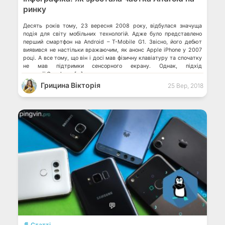
ринку
Десять років тому, 23 вересня 2008 року, відбулася значуща
подія для світу мобільних технологій. Адже було представлено
перший смартфон на Android – T-Mobile G1. Звісно, його дебют
виявився не настільки вражаючим, як анонс Apple iPhone у 2007
році. А все тому, що він і досі мав фізичну клавіатуру та спочатку
не мав підтримки сенсорного екрану. Однак, підхід
компанії Google до […]
Грицина Вікторія
25 Вер, 2018
💬
📄 Статті