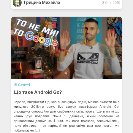
Грицина Михайло
8 Січ, 2019
💬
📄 Статті
Що таке Android Go?
Здоров, пінгвінята! Однією зі значущих подій, можна сказати вже
минулого 2018-го року, був запуск платформи Android Go,
спрощеної операційки для слабеньких смартфонів. Ще в липні до
наших рук потрапив Nokia 1, дешевий, нічим особливо не
привабливий девайс за $ 100. Ми його поюзали, ознайомились,
пристрілялись, і от нарешті не розповімо вам про нього. Ми
побалакаємо […]