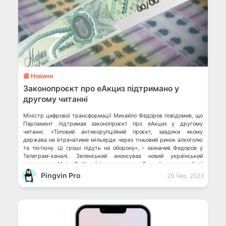
💬
📰 Новини
Законопроєкт про еАкциз підтримано у
другому читанні
Міністр цифрової трансформації Михайло Федоров повідомив, що
Парламент підтримав законопроєкт про еАкциз у другому
читанні. «Топовий антикорупційний проєкт, завдяки якому
держава не втрачатиме мільярди через тіньовий ринок алкоголю
та тютюну. Ці гроші підуть на оборону», – зазначив Федоров у
Телеграм-каналі. Зеленський анонсував новий український
застосунок Мрія В Україні запрацював Єдиний реєстр зброї
Українських FPV-дронів на […]
Pingvin Pro
29 Чер, 2023