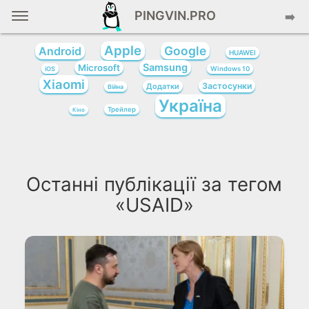
PINGVIN.PRO
➡️
Apple
Google
Android
HUAWEI
Samsung
Microsoft
iOS
Windows 10
Xiaomi
Застосунки
Додатки
Війна
Україна
Трейлер
Кіно
Останні публікації за тегом
«USAID»