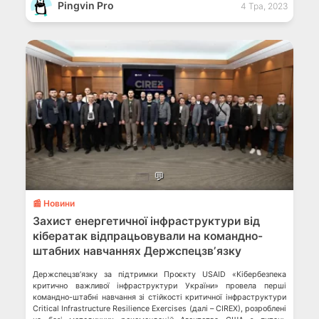
«Конкурентоспроможна економіка України», компаній Payoneer та
Pingvin Pro
4 Тра, 2023
Disqover […]
💬
📰 Новини
Захист енергетичної інфраструктури від
кібератак відпрацьовували на командно-
штабних навчаннях Держспецзвʼязку
Держспецзвʼязку за підтримки Проєкту USAID «Кібербезпека
критично важливої інфраструктури України» провела перші
командно-штабні навчання зі стійкості критичної інфраструктури
Critical Infrastructure Resilience Exercises (далі – CIREX), розроблені