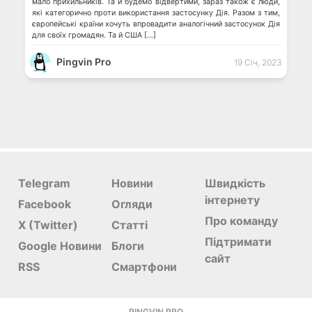
мало прихильників. Та й будемо відвертими, зараз також є люди,
які категорично проти використання застосунку Дія. Разом з тим,
європейські країни хочуть впровадити аналогічний застосунок Дія
для своїх громадян. Та й США […]
Pingvin Pro
19 Січ, 2023
Telegram
Новини
Швидкість
інтернету
Facebook
Огляди
Про команду
X (Twitter)
Статті
Підтримати
Google Новини
Блоги
сайт
RSS
Смартфони
PINGVIN.PRO