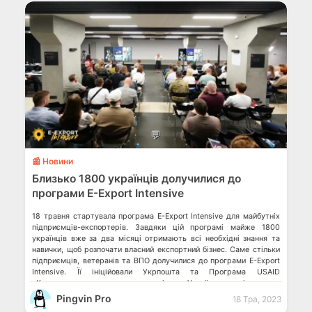
💬
📰 Новини
Близько 1800 українців долучилися до
програми E-Export Intensive
18 травня стартувала програма E-Export Intensive для майбутніх
підприємців-експортерів. Завдяки цій програмі майже 1800
українців вже за два місяці отримають всі необхідні знання та
навички, щоб розпочати власний експортний бізнес. Саме стільки
підприємців, ветеранів та ВПО долучилися до програми E-Export
Intensive. Її ініційовали Укрпошта та Програма USAID
«Конкурентоспроможна економіка України» спільно з
Міністерством економіки України, […]
Pingvin Pro
18 Тра, 2023