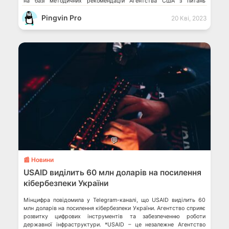
на базі методичних рекомендацій Агентства США з питань
кібербезпеки та захисту інфраструктури (CISA). Нові реєстри на
Pingvin Pro
спеціальній Платформі допоможуть захистити персональні дані
20 Кві, 2023
українців Піратські програми – відкриті для хакерів […]
💬
📰 Новини
USAID виділить 60 млн доларів на посилення
кібербезпеки України
Мінцифра повідомила у Telegram-каналі, що USAID виділить 60
млн доларів на посилення кібербезпеки України. Агентство сприяє
розвитку цифрових інструментів та забезпеченню роботи
державної інфраструктури. *USAID – це незалежне Агентство