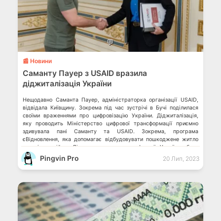
💬
📰 Новини
Саманту Пауер з USAID вразила
діджиталізація України
Нещодавно Саманта Пауер, адміністраторка організації USAID,
відвідала Київщину. Зокрема під час зустрічі в Бучі поділилася
своїми враженнями про цифровізацію України. Діджиталізація,
яку проводить Міністерство цифрової трансформації приємно
здивувала пані Саманту та USAID. Зокрема, програма
єВідновлення, яка допомагає відбудовувати пошкоджене житло
внаслідок війни. Дія, як досягнення цифрової України, була
представлена у Вашингтоні Зеленський анонсував новий
Pingvin Pro
20 Лип, 2023
український […]