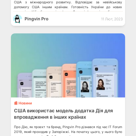
США з міжнародного розвитку. Відповідає за невійськову
допомогу США іншим країнам. Готовність України до нових
викликів. Кібербезпека і зв’язок Якою інформацією безпечно
ділитися в чаті вашого […]
Pingvin Pro
11 Лют, 2023
💬
📰 Новини
США використає модель додатка Дія для
впровадження в інших країнах
Про Дію, як проєкт та бренд, Pingvin Pro дізнався під час IT Forum
2019, який проходив у Запоріжжі. На початку цього, у нього було