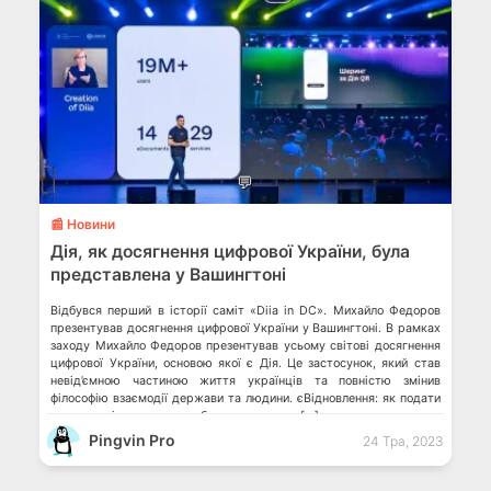
💬
📰 Новини
Дія, як досягнення цифрової України, була
представлена у Вашингтоні
Відбувся перший в історії саміт «Diia in DC». Михайло Федоров
презентував досягнення цифрової України у Вашингтоні. В рамках
заходу Михайло Федоров презентував усьому світові досягнення
цифрової України, основою якої є Дія. Це застосунок, який став
невід’ємною частиною життя українців та повністю змінив
філософію взаємодії держави та людини. єВідновлення: як подати
заяву, як відкрити карту, банки-партнери, […]
Pingvin Pro
24 Тра, 2023