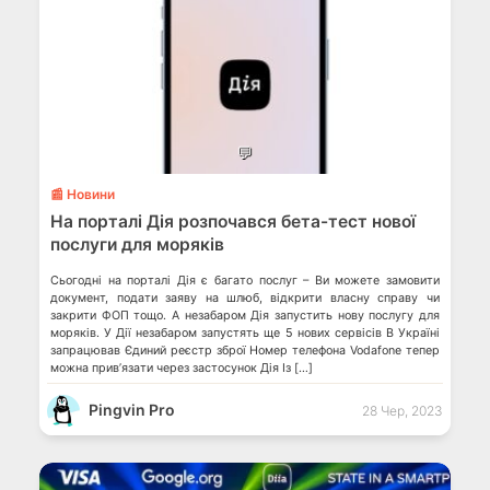
💬
📰 Новини
На порталі Дія розпочався бета-тест нової
послуги для моряків
Сьогодні на порталі Дія є багато послуг – Ви можете замовити
документ, подати заяву на шлюб, відкрити власну справу чи
закрити ФОП тощо. А незабаром Дія запустить нову послугу для
моряків. У Дії незабаром запустять ще 5 нових сервісів В Україні
запрацював Єдиний реєстр зброї Номер телефона Vodafone тепер
можна привʼязати через застосунок Дія Із […]
Pingvin Pro
28 Чер, 2023