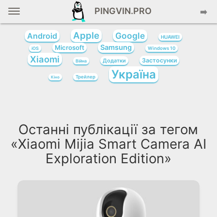
PINGVIN.PRO
➡️
Apple
Google
Android
HUAWEI
Samsung
Microsoft
iOS
Windows 10
Xiaomi
Застосунки
Додатки
Війна
Україна
Трейлер
Кіно
Останні публікації за тегом
«Xiaomi Mijia Smart Camera AI
Exploration Edition»