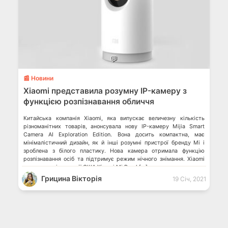
💬
📰 Новини
Xiaomi представила розумну IP-камеру з
функцією розпізнавання обличчя
Китайська компанія Xiaomi, яка випускає величезну кількість
різноманітних товарів, анонсувала нову IP-камеру Mijia Smart
Camera AI Exploration Edition. Вона досить компактна, має
мінімалістичний дизайн, як й інші розумні пристрої бренду Mi і
зроблена з білого пластику. Нова камера отримала функцію
розпізнавання осіб та підтримує режим нічного знімання. Xiaomi
потрапила під санкції США Xіaomi Mi Band […]
Грицина Вікторія
19 Січ, 2021