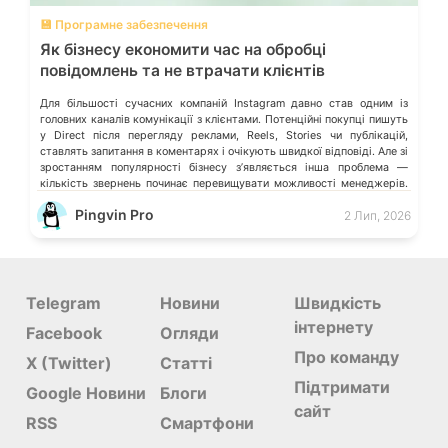
💾 Програмне забезпечення
Як бізнесу економити час на обробці
повідомлень та не втрачати клієнтів
Для більшості сучасних компаній Instagram давно став одним із
головних каналів комунікації з клієнтами. Потенційні покупці пишуть
у Direct після перегляду реклами, Reels, Stories чи публікацій,
ставлять запитання в коментарях і очікують швидкої відповіді. Але зі
зростанням популярності бізнесу з’являється інша проблема —
кількість звернень починає перевищувати можливості менеджерів.
Спочатку це майже непомітно. Відповідь затримується […]
Pingvin Pro
2 Лип, 2026
Telegram
Новини
Швидкість
інтернету
Facebook
Огляди
Про команду
X (Twitter)
Статті
Підтримати
Google Новини
Блоги
сайт
RSS
Смартфони