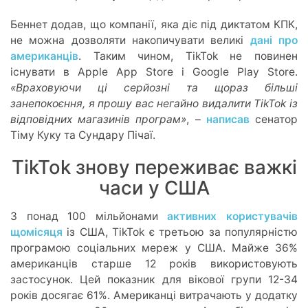
Беннет додав, що компанії, яка діє під диктатом КПК,
не можна дозволяти накопичувати великі
дані про
американців
. Таким чином, TikTok не повинен
існувати в Apple App Store і Google Play Store.
«Враховуючи ці серйозні та щораз більші
занепокоєння, я прошу вас негайно видалити TikTok із
відповідних магазинів програм»
, –
написав
сенатор
Тіму Куку та Сундару Пічаї.
TikTok знову переживає важкі
часи у США
З понад 100 мільйонами
активних користувачів
щомісяця
із США, TikTok є третьою за популярністю
програмою соціальних мереж у США. Майже 36%
американців старше 12 років використовують
застосунок. Цей показник для вікової групи 12-34
років досягає 61%. Американці витрачають у додатку