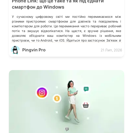
Phone Link: що це таке та як підʼєднати
смартфон до Windows
У сучасному цифровому світі ми постійно перемикаємося між
різними пристроями: смартфоном для дзвінків та повідомлень і
компʼютером для роботи. Це перемикання часто перериває робочий
потік та змушує відволікатися. На щастя, є зручне рішення, яке
дозволяє обʼєднати ваш компʼютер на Windows із мобільним
пристроєм, чи то Android, чи iOS. Йдеться про застосунок Звʼязок зі
смартфоном (Phone Link) від Microsoft, що перетворює ваш ПК на
Pingvin Pro
21 Лип, 2026
своєрідний «міст» до функцій смартфона.
💬