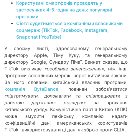
Користувачі смартфонів проводять у
застосунках 4-5 годин на день: популярні
програми
Сіетл судитиметься з компаніями власниками
соцмереж (TіkTоk, Facebook, Instagram,
Snapchat і YouTube)
У своєму листі, адресованому генеральному
директору Apple, Тіму Куку, та генеральному
директору Google, Сундару Пічаї, Беннет сказав, що
TikTok викликає
«особливе занепокоєння»
, ніж інші
програми соціальних мереж, через китайські закони.
За його словами, китайський власник програми,
компанія ByteDance
, повинен зобовʼязатися
«підтримувати, допомагати та співпрацювати з
роботою державної розвідки»
на прохання
китайського уряду. Комуністична партія Китаю (КПК)
може змусити пекінську компанію надати
конфіденційні дані американських користувачів
TikTok і використовувати ці дані як зброю проти США.