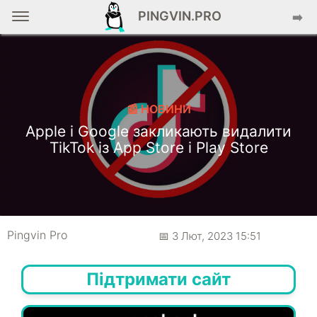
PINGVIN.PRO
➡️
📰 НОВИНИ
Apple і Google закликають видалити
TikTok із App Store і Play Store
Pingvin Pro
📅 3 Лют, 2023 15:51
Підтримати сайт