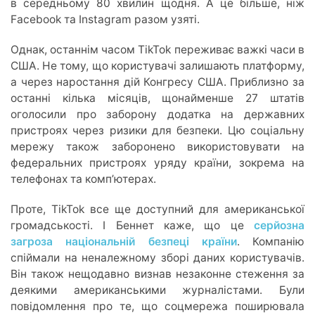
в середньому 80 хвилин щодня. А це більше, ніж
Facebook та Instagram разом узяті.
Однак, останнім часом TikTok переживає важкі часи в
США. Не тому, що користувачі залишають платформу,
а через наростання дій Конгресу США. Приблизно за
останні кілька місяців, щонайменше 27 штатів
оголосили про заборону додатка на державних
пристроях через ризики для безпеки. Цю соціальну
мережу також заборонено використовувати на
федеральних пристроях уряду країни, зокрема на
телефонах та компʼютерах.
Проте, TikTok все ще доступний для американської
громадськості. І Беннет каже, що це
серйозна
загроза національній безпеці країни
. Компанію
спіймали на неналежному зборі даних користувачів.
Він також нещодавно визнав незаконне стеження за
деякими американськими журналістами. Були
повідомлення про те, що соцмережа поширювала