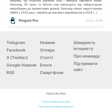
напряму, що скорочує довжину трас і зменшує паразитні опори.
Samsung, SK hynix та Micron уже переходять від лабораторних
випробувань до промислових зразків. Samsung планує надати зразки
HBM4 у 2025 році і перейти до масового виробництва в 2026 […]
Pingvin Pro
19 Січ, 2026
Telegram
Новини
Швидкість
інтернету
Facebook
Огляди
Про команду
X (Twitter)
Статті
Підтримати
Google Новини
Блоги
сайт
RSS
Смартфони
PINGVIN.PRO
Користувацька угода
Політика конфіденційності