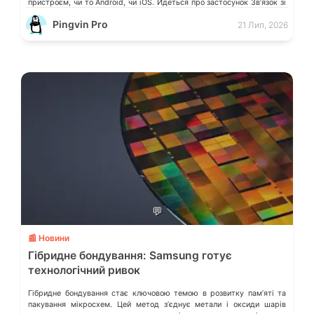
пристроєм, чи то Android, чи iOS. Йдеться про застосунок Звʼязок зі
смартфоном (Phone Link) від Microsoft, що перетворює ваш ПК на
Pingvin Pro
21 Лип, 2026
своєрідний «міст» до функцій смартфона.
💬
📰 Новини
Гібридне бондування: Samsung готує
технологічний ривок
Гібридне бондування стає ключовою темою в розвитку памʼяті та
пакування мікросхем. Цей метод зʼєднує метали і оксиди шарів