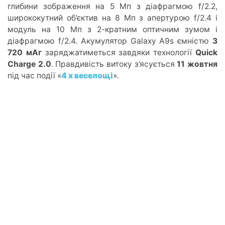
глибини зображення на 5 Мп з діафрагмою f/2.2,
ширококутний об’єктив на 8 Мп з апертурою f/2.4 і
модуль на 10 Мп з 2-кратним оптичним зумом і
діафрагмою f/2.4. Акумулятор Galaxy A9s ємністю
3
720 мАг
заряджатиметься завдяки технології
Quick
Charge 2.0
. Правдивість витоку з’ясується
11 жовтня
під час події «
4 х веселощі
».