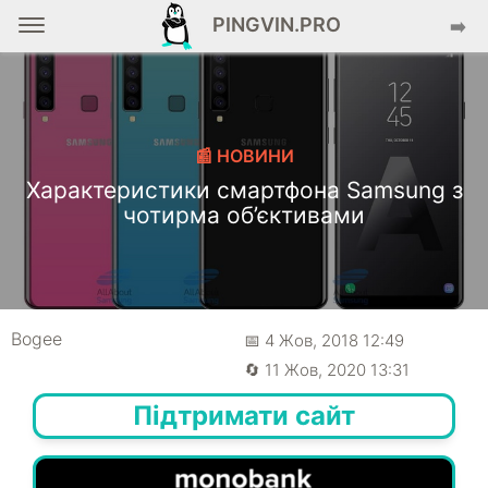
PINGVIN.PRO
➡️
📰 НОВИНИ
Характеристики смартфона Samsung з
чотирма об’єктивами
Bogee
📅 4 Жов, 2018 12:49
🔄 11 Жов, 2020 13:31
Підтримати сайт