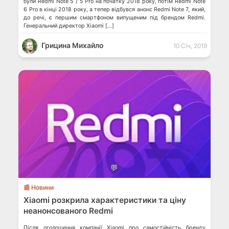
були Redmi Note 5 / 5 Pro на початку 2018 року, потім Redmi Note
6 Pro в кінці 2018 року, а тепер відбувся анонс Redmi Note 7, який,
до речі, є першим смартфоном випущеним під брендом Redmi.
Генеральний директор Xiaomi […]
Грицина Михайло
10 Січ, 2019
💬
📰 Новини
Xiaomi розкрила характеристики та ціну
неанонсованого Redmi
Після оголошення компанії Xiaomi про самостійність бренду