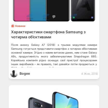
💬
📰 Новини
Характеристики смартфона Samsung з
чотирма об’єктивами
Після анонсу Galaxy A7 (2018) з трьома модулями камери
Samsung готується представити смартфон з чотирма об’єктивами
основної камери. Згідно з новим витоком даних, ним стане Galaxy
A9s, продуктивність якого забезпечуватиме Snapdragon 660.
Корейська компанія рідко оснащує свої пристрої процесорами
інших виробників – як правило, такі девайси потім продаються у
США та Китаї. Це означає, що […]
Bogee
4 Жов, 2018