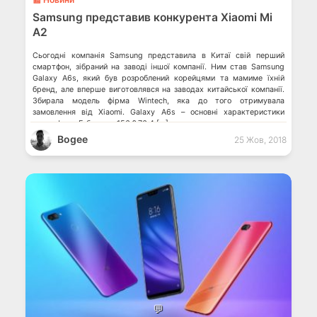
Samsung представив конкурента Xiaomi Mi
A2
Сьогодні компанія Samsung представила в Китаї свій перший
смартфон, зібраний на заводі іншої компанії. Ним став Samsung
Galaxy A6s, який був розроблений корейцями та мамиме їхній
бренд, але вперше виготовлявся на заводах китайської компанії.
Збирала модель фірма Wintech, яка до того отримувала
замовлення від Xiaomi. Galaxy A6s – основні характеристики
мудрофона: Габарити: 156 ? 76.4 […]
Bogee
25 Жов, 2018
💬