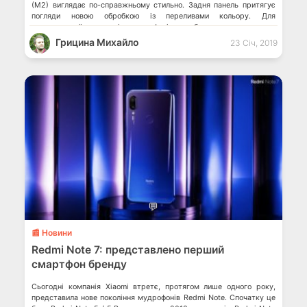
(M2) виглядає по-справжньому стильно. Задня панель притягує
погляди новою обробкою із переливами кольору. Для
максимальної зручності у смартфоні передбачено два слоти для
SIM-карт […]
Грицина Михайло
23 Січ, 2019
💬
📰 Новини
Redmi Note 7: представлено перший
смартфон бренду
Сьогодні компанія Xiaomi втретє, протягом лише одного року,
представила нове покоління мудрофонів Redmi Note. Спочатку це