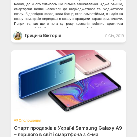
Redmi, до нього з’явилось ще більше зацікавлення. Адже раніше,
смартфони Redmi належали до надбюджетного та бюджетного
класу. Відповідно зараз, коли бренд став самостійним, є надія на
появу пристроїв середнього класу з кращими характеристиками.
Попри те, що ще з початку року компанія всіляко дражнила
натяками, офіційної назви смартфона досі не […]
Грицина Вікторія
9 Січ, 2019
💬
📢 Оголошення
Старт продажів в Україні Samsung Galaxy A9
– першого в світі смартфона з 4-ма