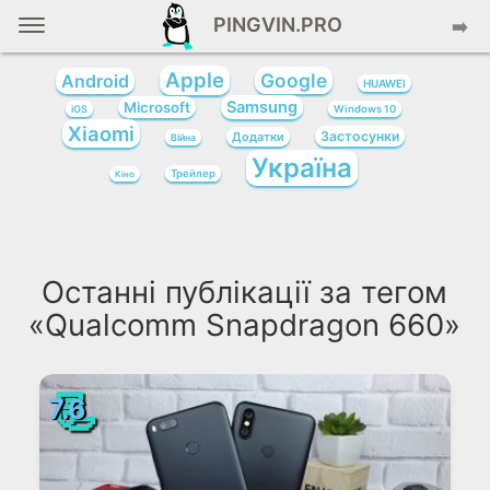
PINGVIN.PRO
➡️
Apple
Google
Android
HUAWEI
Samsung
Microsoft
iOS
Windows 10
Xiaomi
Застосунки
Додатки
Війна
Україна
Трейлер
Кіно
Останні публікації за тегом
«Qualcomm Snapdragon 660»
📃
7.6