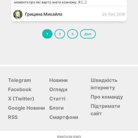
моменти про які варто знати кожному. Я […]
Грицина Михайло
24 Лип, 2018
Пагінація
1
2
3
Далі
записів
Telegram
Новини
Швидкість
інтернету
Facebook
Огляди
Про команду
X (Twitter)
Статті
Підтримати
Google Новини
Блоги
сайт
RSS
Смартфони
PINGVIN.PRO