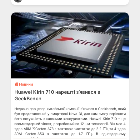
💬
📰 Новини
Huawei Kirin 710 нарешті з’явився в
GeekBench
Недавно процесор китайської компанії з’явився в Geekbench, який
був представлений у смартфоні Nova 3i, дає нам змогу порівняти
його потужність з наявними конкурентами. Huawei Kirin 710 – це
восьмиядерний чіпсет, розроблений по 12-нм технології. Він має 4
ядра ARM ??Cortex-A73 з тактовою частотою до 2.2 ҐГц та 4 ядра
ARM Cortex-A53 з частотою до 1.7 ҐГц. В одноядерному
тестуванні […]