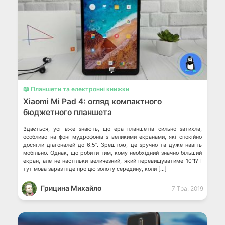
💬
📖 Планшети та електронні книжки
Xiaomi Mi Pad 4: огляд компактного
бюджетного планшета
Здається, усі вже знають, що ера планшетів сильно затихла,
особливо на фоні мудрофонів з великими екранами, які спокійно
досягли діагоналей до 6.5’’. Зрештою, це зручно та дуже навіть
мобільно. Однак, що робити тим, кому необхідний значно більший
екран, але не настільки величезний, який перевищуватиме 10’’!? І
тут мова зараз піде про цю золоту середину, коли […]
Грицина Михайло
7 Тра, 2019