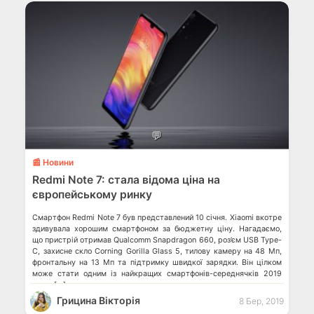
💬
📰 Новини
Redmi Note 7: стала відома ціна на
європейському ринку
Смартфон Redmi Note 7 був представлений 10 січня. Xiaomi вкотре
здивувала хорошим смартфоном за бюджетну ціну. Нагадаємо,
що пристрій отримав Qualcomm Snapdragon 660, роз’єм USB Type-
C, захисне скло Corning Gorilla Glass 5, тилову камеру на 48 Мп,
фронтальну на 13 Мп та підтримку швидкої зарядки. Він цілком
може стати одним із найкращих смартфонів-середнячків 2019
року. […]
Грицина Вікторія
8 Бер, 2019