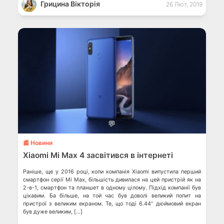
Грицина Вікторія
26 Лют, 2019
💬
📰 Новини
Xiaomi Mi Max 4 засвітився в інтернеті
Раніше, ще у 2016 році, коли компанія Xiaomi випустила перший
смартфон серії Mi Max, більшість дивилася на цей пристрій як на
2-в-1, смартфон та планшет в одному цілому. Підхід компанії був
цікавим. Ба більше, на той час був доволі великий попит на
пристрої з великим екраном. Те, що тоді 6.44” дюймовий екран
був дуже великим, […]