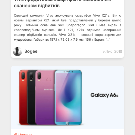
сканером відбитків
Сьогодні компанія Vivo анонсувала смартфон Vivo X21s. Він є
новим варіантом X21, який був представлений у березні цього
року. Новинка оснащена SoC Snapdragon 660 і має екран з
краплеподібним вирізом. Як і X21, X21s отримав наекранний
сканер відбитків пальців. Vivo X21s – основні характеристики
мудрофона: Габарити: 157.1 х 75.08 х 7.9 мм, 156 г Екран: […]
Bogee
9 Лис, 2018
💬
📰 Новини