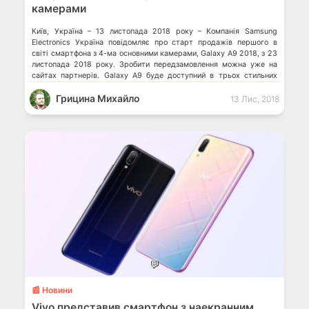
камерами
Київ, Україна – 13 листопада 2018 року – Компанія Samsung
Electronics Україна повідомляє про старт продажів першого в
світі смартфона з 4-ма основними камерами, Galaxy A9 2018, з 23
листопада 2018 року. Зробити передзамовлення можна уже на
сайтах партнерів. Galaxy A9 буде доступний в трьох стильних
кольорах з градієнтом: чорний, лимонадно-синій та рожевий
Грицина Михайло
перламутр. Рекомендована роздрібна ціна […]
13 Лис, 2018
💬
📰 Новини
Vivo представив смартфон з наекранним