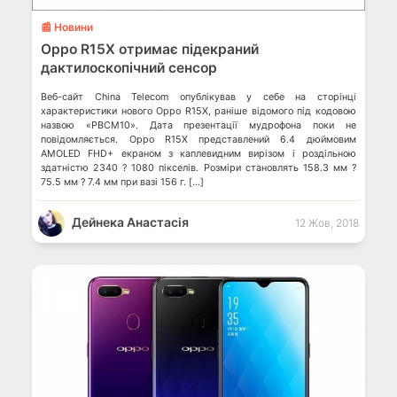
📰 Новини
Oppo R15X отримає підекраний
дактилоскопічний сенсор
Веб-сайт China Telecom опублікував у себе на сторінці
характеристики нового Oppo R15X, раніше відомого під кодовою
назвою «PBCM10». Дата презентації мудрофона поки не
повідомляється. Oppo R15X представлений 6.4 дюймовим
AMOLED FHD+ екраном з каплевидним вирізом і роздільною
здатністю 2340 ? 1080 пікселів. Розміри становлять 158.3 мм ?
75.5 мм ? 7.4 мм при вазі 156 г. […]
Дейнека Анастасiя
12 Жов, 2018