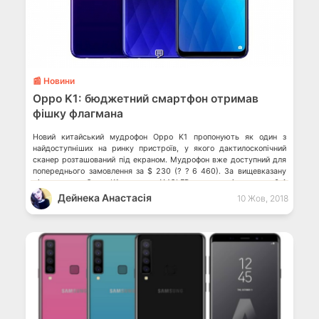
💬
📰 Новини
Oppo K1: бюджетний смартфон отримав
фішку флагмана
Новий китайський мудрофон Oppo K1 пропонують як один з
найдоступніших на ринку пристроїв, у якого дактилоскопічний
сканер розташований під екраном. Мудрофон вже доступний для
попереднього замовлення за $ 230 (? ? 6 460). За вищевказану
ціну власник Oppo K1 отримає AMOLED-екран з діагоналлю 6.4
дюйма і роздільною здатністю 2340 ? 1080 пікселів. За
Дейнека Анастасiя
10 Жов, 2018
продуктивність буде відповідати чіпсет […]