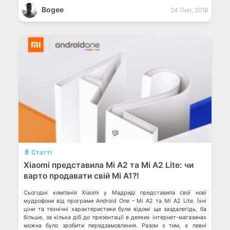
Bogee
24 Лип, 2018
💬
📄 Статті
Xiaomi представила Mi A2 та Mi A2 Lite: чи
варто продавати свій Mi A1?!
Сьогодні компанія Xiaomi у Мадриді представила свої нові
мудрофони від програми Android One – Mi A2 та Mi A2 Lite. Їхні
ціни та технічні характеристики були відомі ще заздалегідь, ба
більше, за кілька діб до презентації в деяких інтернет-магазинах
можна було зробити передзамовлення. Разом з тим, є певні