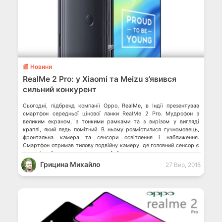
💬
📰 Новини
RealMe 2 Pro: у Xiaomi та Meizu з’явився
сильний конкурент
Сьогодні, підбренд компанії Oppo, RealMe, в Індії презентував
смартфон середньої цінової ланки RealMe 2 Pro. Мудрофон з
великим екраном, з тонкими рамками та з вирізом у вигляді
краплі, який ледь помітний. В ньому розмістилися гучномовець,
фронтальна камера та сенсори освітлення і наближення.
Смартфон отримав тилову подвійну камеру, де головний сенсор є
аналогічний тому, що у флагмана […]
Грицина Михайло
27 Вер, 2018