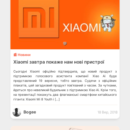
💬
📰 Новини
Xiaomi завтра покаже нам нові пристрої
Сьогодні Xiaomi офіційно підтвердила, що новий продукт з
підтримкою голосового асистента компанії Xiao Ai буде
представлений 19 вересня, тобто завтра. Судячи з офіційних
плакатів, цей загадковий продукт пов’язаний з часом. За чутками,
йдеться про невеликий будильник з підтримкою Xiao Ai. Крім того,
на презентації покажуть два флагманські смартфони китайського
гіганта: Xiaomi Mi 8 Youth і […]
Bogee
18 Вер, 2018