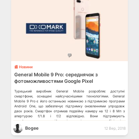
💬
📰 Новини
General Mobile 9 Pro: середнячок з
фотоможливостями Google Pixel
Турецький виробник General Mobile розробляє доступні
смартфони, оснащені найсучаснішими технологіями. General
Mobile 9 Pro є його останньою новинкою з підтримкою програми
Android One, що забезпечує підтримку оновленнями упродовж
двох років. Смартфон отримав подвійну камеру на 12 і 8 Мп з
апертурою f/1.8 і f/2 відповідно. Вони підтримують
автофокусування з подвійним пікселем і електронну стабілізацію.
Знімки […]
Bogee
12 Вер, 2018