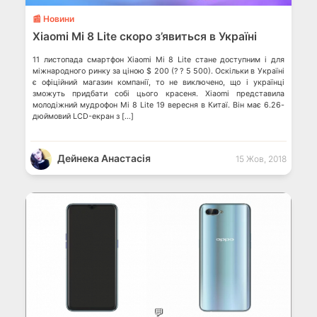
📰 Новини
Xiaomi Mi 8 Lite скоро з’явиться в Україні
11 листопада смартфон Xiaomi Mi 8 Lite стане доступним і для
міжнародного ринку за ціною $ 200 (? ? 5 500). Оскільки в Україні
є офіційний магазин компанії, то не виключено, що і українці
зможуть придбати собі цього красеня. Xiaomi представила
молодіжний мудрофон Mi 8 Lite 19 вересня в Китаї. Він має 6.26-
дюймовий LCD-екран з […]
Дейнека Анастасiя
15 Жов, 2018
💬