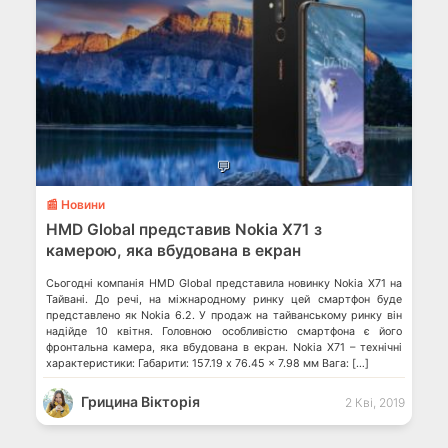
💬
📰 Новини
HMD Global представив Nokia X71 з
камерою, яка вбудована в екран
Сьогодні компанія HMD Global представила новинку Nokia X71 на
Тайвані. До речі, на міжнародному ринку цей смартфон буде
представлено як Nokia 6.2. У продаж на тайванському ринку він
надійде 10 квітня. Головною особливістю смартфона є його
фронтальна камера, яка вбудована в екран. Nokia X71 – технічні
характеристики: Габарити: 157.19 x 76.45 x 7.98 мм Вага: […]
Грицина Вікторія
2 Кві, 2019