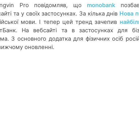
ingvin Pro повідомляв, що
monobank
позбав
айті та у своїх застосунках. За кілька днів
Нова 
ійської мови. І тепер цей тренд зачепив
найбі
Банк. На вебсайті та в застосунках для бі
ма. З основного додатка для фізичних осіб росі
лижчому оновленні.