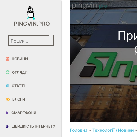
PINGVIN.PRO
Пр
📰
НОВИНИ
🏆
ОГЛЯДИ
📄
СТАТТІ
✍️
БЛОГИ
📱
СМАРТФОНИ
📡
ШВИДКІСТЬ ІНТЕРНЕТУ
Головна
»
Технології / Новини
»