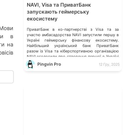
NAVI, Visa та ПриватБанк
запускають геймерську
екосистему
 Мови
ПриватБанк в ко-партнерстві з Visa та за
участю амбасадорства NAVI запустили першу в
ти в
Україні геймерську фінансову екосистему.
ти на
Найбільший український банк ПриватБанк
разом із Visa та кіберспортивною організацією
вісів
NAVI оголосили про створення першої в Україні
фінансової екосистеми, заточеної під геймерів
Pingvin Pro
12 Гру, 2025
та кіберспорт. Про це інформує прес-служба
банку. Першим елементом майбутньої
екосистеми стала колекція діджитал-скінів
ПриватБанк × […]