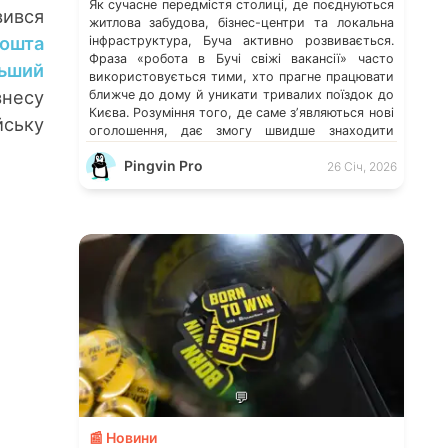
Як сучасне передмістя столиці, де поєднуються
ився
житлова забудова, бізнес-центри та локальна
пошта
інфраструктура, Буча активно розвивається.
Фраза «робота в Бучі свіжі вакансії» часто
льший
використовується тими, хто прагне працювати
знесу
ближче до дому й уникати тривалих поїздок до
Києва. Розуміння того, де саме зʼявляються нові
йську
оголошення, дає змогу швидше знаходити
перспективні можливості. Які напрями
Pingvin Pro
працевлаштування переважають у місті […]
26 Січ, 2026
💬
📰 Новини