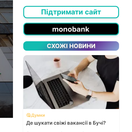
Підтримати сайт
СХОЖІ НОВИНИ
💬
🤔 Думки
Де шукати свіжі вакансії в Бучі?