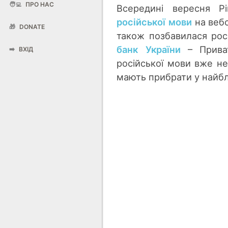
🧑‍💻
ПРО НАС
Всередині вересня P
російської мови
на вебс
🎁
DONATE
також позбавилася рос
банк України
– Приват
➡️
ВХІД
російської мови вже не
мають прибрати у найб