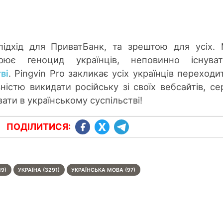
ідхід для ПриватБанк, та зрештою для усіх.
рює геноцид українців, неповинно існува
ві
. Pingvin Pro закликає усіх українців переходи
істю викидати російську зі своїх вебсайтів, сер
вати в українському суспільстві!
ПОДІЛИТИСЯ:
19)
УКРАЇНА (3291)
УКРАЇНСЬКА МОВА (97)