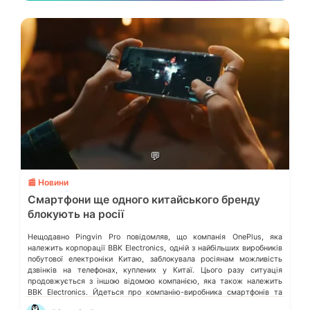
💬
📰 Новини
Смартфони ще одного китайського бренду
блокують на росії
Нещодавно Pingvin Pro повідомляв, що компанія OnePlus, яка
належить корпорації BBK Electronics, одній з найбільших виробників
побутової електроніки Китаю, заблокувала росіянам можливість
дзвінків на телефонах, куплених у Китаї. Цього разу ситуація
продовжується з іншою відомою компанією, яка також належить
BBK Electronics. Йдеться про компанію-виробника смартфонів та
іншої техніки – realme. Наразі повідомляють про проблеми в моделях