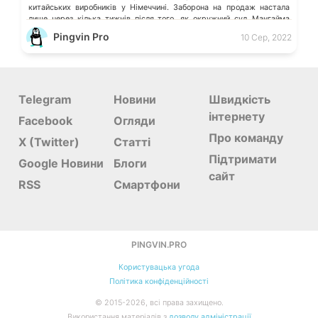
китайських виробників у Німеччині. Заборона на продаж настала
лише через кілька тижнів після того, як окружний суд Мангайма
виніс рішення на користь фінського гіганта, зобовʼязавши обидві
Pingvin Pro
10 Сер, 2022
сторони досягти мирової угоди. […]
Telegram
Новини
Швидкість
інтернету
Facebook
Огляди
Про команду
X (Twitter)
Статті
Підтримати
Google Новини
Блоги
сайт
RSS
Смартфони
PINGVIN.PRO
Користувацька угода
Політика конфіденційності
©
2015-
2026
, всі права захищено.
Використання матеріалів з
дозволу адміністрації