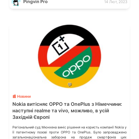
Pingvin Pro
14 Лют, 2023
[…]
💬
📰 Новини
Nokia витісняє OPPO та OnePlus з Німеччини:
наступні realme та vivo, можливо, в усій
Західній Європі
Регіональний суд Мюнхена виніс рішення на користь компанії Nokia у
її патентному позові проти OPPO та OnePlus. Було запроваджено
загальнонаціональна заборона на продаж смартфонів цих