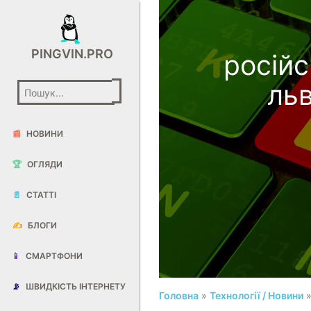
PINGVIN.PRO
російс
льв
📰
НОВИНИ
🏆
ОГЛЯДИ
📄
СТАТТІ
✍️
БЛОГИ
📱
СМАРТФОНИ
📡
ШВИДКІСТЬ ІНТЕРНЕТУ
Головна
»
Технології / Новини
»