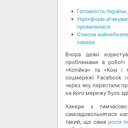
Готовність України 
Укрінформ атакувал
провалилася
Список найнебезпеч
хакери
Вчора деякі користув
проблемами в роботі 
«Копійка» та «Ком і т
соцмережі Facebook
п
через яку перестали пр
на його мережу було зд
Хакери з тимчасово
самовдовольнятися нап
такий, що сама
росія п