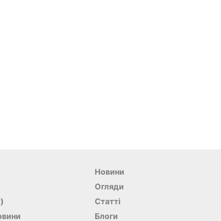
Новини
Огляди
r)
Статті
овини
Блоги