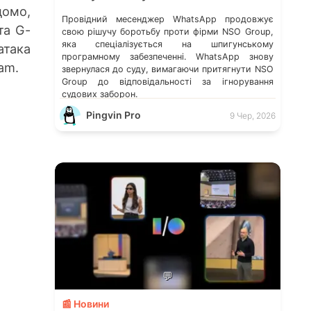
домо,
Провідний месенджер WhatsApp продовжує
та G-
свою рішучу боротьбу проти фірми NSO Group,
яка спеціалізується на шпигунському
така
програмному забезпеченні. WhatsApp знову
am.
звернулася до суду, вимагаючи притягнути NSO
Group до відповідальності за ігнорування
судових заборон.
Pingvin Pro
9 Чер, 2026
💬
📰 Новини