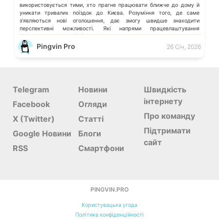
використовується тими, хто прагне працювати ближче до дому й
уникати тривалих поїздок до Києва. Розуміння того, де саме
зʼявляються нові оголошення, дає змогу швидше знаходити
перспективні можливості. Які напрями працевлаштування
переважають у місті […]
Pingvin Pro
26 Січ, 2026
Telegram
Новини
Швидкість
інтернету
Facebook
Огляди
Про команду
X (Twitter)
Статті
Підтримати
Google Новини
Блоги
сайт
RSS
Смартфони
PINGVIN.PRO
Користувацька угода
Політика конфіденційності