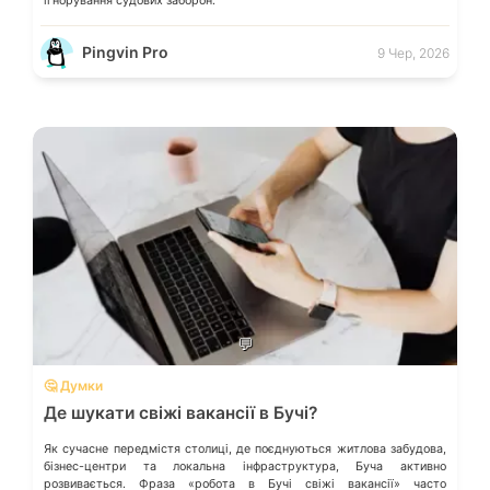
ігнорування судових заборон.
Pingvin Pro
9 Чер, 2026
💬
🤔 Думки
Де шукати свіжі вакансії в Бучі?
Як сучасне передмістя столиці, де поєднуються житлова забудова,
бізнес-центри та локальна інфраструктура, Буча активно
розвивається. Фраза «робота в Бучі свіжі вакансії» часто