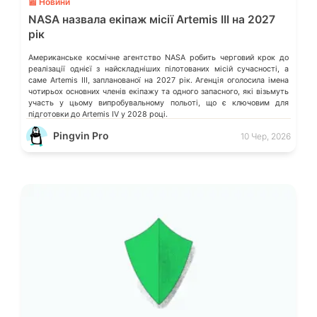
📰 Новини
NASA назвала екіпаж місії Artemis III на 2027
рік
Американське космічне агентство NASA робить черговий крок до
реалізації однієї з найскладніших пілотованих місій сучасності, а
саме Artemis III, запланованої на 2027 рік. Агенція оголосила імена
чотирьох основних членів екіпажу та одного запасного, які візьмуть
участь у цьому випробувальному польоті, що є ключовим для
підготовки до Artemis IV у 2028 році.
Pingvin Pro
10 Чер, 2026