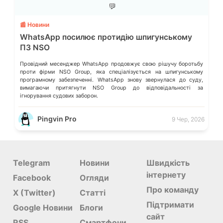
💬
📰 Новини
WhatsApp посилює протидію шпигунському
ПЗ NSO
Провідний месенджер WhatsApp продовжує свою рішучу боротьбу
проти фірми NSO Group, яка спеціалізується на шпигунському
програмному забезпеченні. WhatsApp знову звернулася до суду,
вимагаючи притягнути NSO Group до відповідальності за
ігнорування судових заборон.
Pingvin Pro
9 Чер, 2026
Telegram
Новини
Швидкість
інтернету
Facebook
Огляди
Про команду
X (Twitter)
Статті
Підтримати
Google Новини
Блоги
сайт
RSS
Смартфони