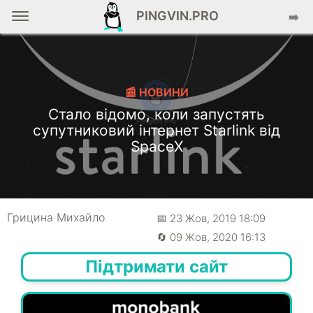
PINGVIN.PRO
➡️
📰 НОВИНИ
Стало відомо, коли запустять
супутниковий інтернет Starlink від
SpaceX
Грицина Михайло
📅 23 Жов, 2019 18:09
🔄 09 Жов, 2020 16:13
Підтримати сайт