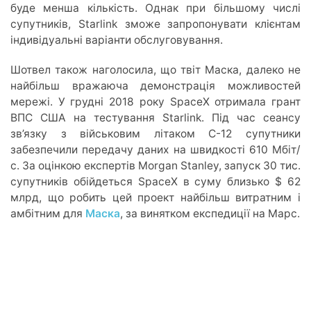
буде менша кількість. Однак при більшому числі
супутників, Starlink зможе запропонувати клієнтам
індивідуальні варіанти обслуговування.
Шотвел також наголосила, що твіт Маска, далеко не
найбільш вражаюча демонстрація можливостей
мережі. У грудні 2018 року SpaceX отримала грант
ВПС США на тестування Starlink. Під час сеансу
зв’язку з військовим літаком C-12 супутники
забезпечили передачу даних на швидкості 610 Мбіт/
с. За оцінкою експертів Morgan Stanley, запуск 30 тис.
супутників обійдеться SpaceX в суму близько $ 62
млрд, що робить цей проект найбільш витратним і
амбітним для
Маска
, за винятком експедиції на Марс.