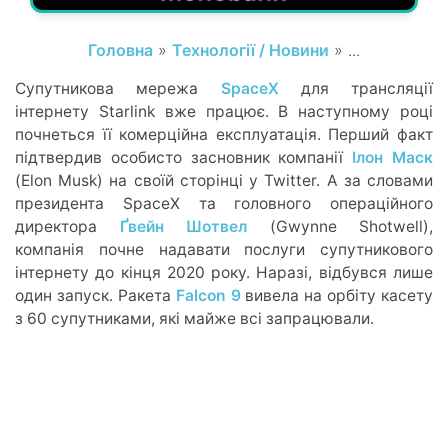
Головна
»
Технології / Новини
» ...
Супутникова мережа
SpaceX
для трансляції
інтернету Starlink вже працює. В наступному році
почнеться її комерційна експлуатація. Перший факт
підтвердив особисто засновник компанії
Ілон Маск
(Elon Musk) на своїй сторінці у Twitter. А за словами
президента SpaceX та головного операційного
директора
Ґвейн Шотвел
(Gwynne Shotwell),
компанія почне надавати послуги супутникового
інтернету до кінця 2020 року. Наразі, відбувся лише
один запуск. Ракета
Falcon 9
вивела на орбіту касету
з 60 супутниками, які майже всі запрацювали.