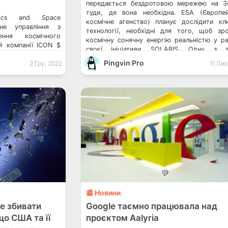
передається бездротовою мережею на 
туди, де вона необхідна. ESA (Європе
tics and Space
космічне агенство) планує дослідити кл
ьне управління з
технології, необхідні для того, щоб зр
ння космічного
космічну сонячну енергію реальністю у р
й компанії ICON $
своєї ініціативи SOLARIS. Одну з т
s, який працює над
технологій — бездротову передачу енер
Pingvin Pro
дозволить людству
2 Гру, 2022
11 Лис
нещодавно продемонстрували в Німеччині 
ісяці та Марсі,
аудиторією осіб з бізнесу та […]
д та камінь. «Щоб
ня космосу з “туди
💬
📰 Новини
е збивати
Google таємно працювала над
що США та її
проєктом Aalyria