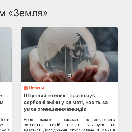
ом «Земля»
💬
📰 Новини
e
Штучний інтелект прогнозує
ом
серйозні зміни у кліматі, навіть за
умов зменшення викидів
 5» в
Нове дослідження показало, що глобального
ос з
потепління нашій планеті уникнути не
ькій
вдасться. Дослідження, опубліковане 30 січня в