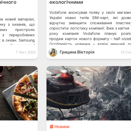
нічного
екологічними
Vodafone анонсував появу у своїх магази
Україні нових типів SIM-карт, які дозв
ла новий матеріал,
відчутно зменшити споживання пласти
ику з океанів, що
спростити логістику компанії. Вже з квітня
зних пристроях
року компанія Vodafone планує розпо
 з перероблених
продаж карток нового формату – half-sized
х в океан. Samsung
Особливість новинки – вдвічі менший р
 з безкоштовної
тримача, ніж у стандартних «сімок». Клас
ування пластикових
Грицина Вікторія
7 Лют, 2022
13 Січ
тримач SIM-картки, що використовує
 Курʼєри Сільпо
зараз, має […]
а переробку Зараз
икористовуватиме
стик […]
💬
📰 Новини