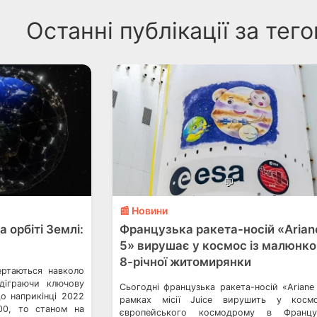
Останні публікації за тег
💬
📰 Новини
а орбіті Землі:
Французька ракета-носій «Arian
5» вирушає у космос із малюнк
8-річної житомирянки
ертаються навколо
ідіграючи ключову
Сьогодні французька ракета-носій «Ariane
о наприкінці 2022
рамках місії Juice вирушить у косм
00, то станом на
європейського космодрому в Француз