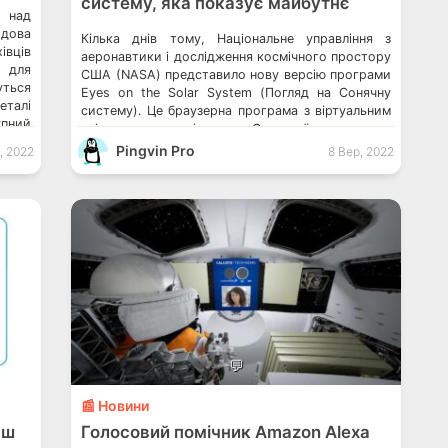
систему, яка показує майбутнє
 над
одова
Кілька днів тому, Національне управління з
івців
аеронавтики і дослідження космічного простору
 для
США (NASA) представило нову версію програми
уться
Eyes on the Solar System (Погляд на Сонячну
еталі
систему). Це браузерна програма з віртуальним
пний
світом для дослідження Cонячної системи, а
кцію
саме планет, місяця, комет, астероїдів тощо.
Pingvin Pro
, 2022
8 Вер, 2022
заяву
Можна побачити планети та понад 120
панії
космічних кораблів зблизька. Можна порівняти
їхні […]
💬
📰 Новини
ьш
Голосовий помічник Amazon Alexa