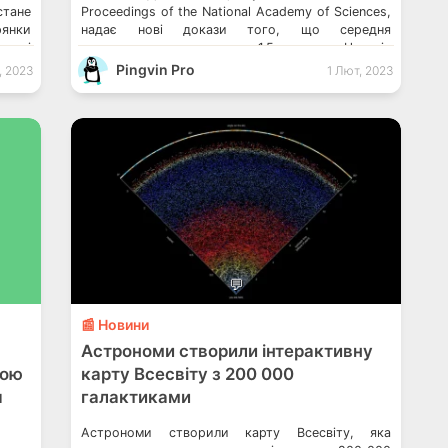
тане
Proceedings of the National Academy of Sciences,
янки
надає нові докази того, що середня
 році
температура перевищить 1.5 градуса Цельсія
нків
(2.7 за Фаренгейтом) на початку 2030-х років.
Pingvin Pro
, 2023
1 Лют, 2023
сть у
Такі дані спрогнозував штучний інтелект. В США
тей з
розробили Білль про права штучного інтелекту
для захисту […]
💬
📰 Новини
Астрономи створили інтерактивну
тою
карту Всесвіту з 200 000
я
галактиками
Астрономи створили карту Всесвіту, яка