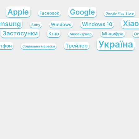
Apple
Google
Facebook
Google Play Store
Xia
msung
Windows 10
Windows
Sony
Застосунки
Кіно
Мінцифра
Оп
Месенджер
Україна
Трейлер
тфон
Соціальна мережа