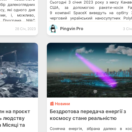
Сьогодні 3 січня 2023 року з мису Канав
бір далекоглядних
США, за допомогою ракети-носія Fal
су, які одного дня
9 компанії SpaceX виведуть на орбіту 
ми, і, можливо,
черговий український наносупутник Poly
. Програма NIAC
HP-30. Його створили до 30-річчя Незалеж
ced Concepts –
Pingvin Pro
України. Старт ракети-носія має відбут
28 Січ, 2023
3 Січ
ії NASA) забезпечує
16:56 за київським часом. До речі, майж
нь технологій. Такі
тому SpaceX запускала український суп
ати майбутні місії.
«Січ-2-30». SpaceX запустила першу п
супутників Starlink нового покоління NASA [
💬
📰 Новини
лн на проєкт
Бездротова передача енергії з
ь людству
космосу стане реальністю
 Місяці та
Сонячна енергія, зібрана далеко в кос