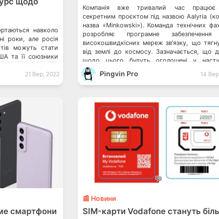
курс щодо
Компанія вже тривалий час працює
секретним проєктом під назвою Aalyria (к
назва «Minkowski»). Команда технічних фах
ертаються навколо
розробляє програмне забезпечення
ні роки, але росія
високошвидкісних мереж зв’язку, що тягн
ктів можуть стати
від землі до космосу. Зазначається, що д
ША та її союзники
щодо цього будуть оголошені у насту
раїни. Це вона так
понеділок. Android 14 отримає фун
Pingvin Pro
 компанії SpaceX
21 Вер, 2022
14 Вер
супутникового звʼязку Суд москви ухвалив 
чує супутниковий
про банкрутство російської дочірньої ком
бне ми вже чули від
[…]
💬
📰 Новини
ме смартфони
SIM-карти Vodafone стануть біл