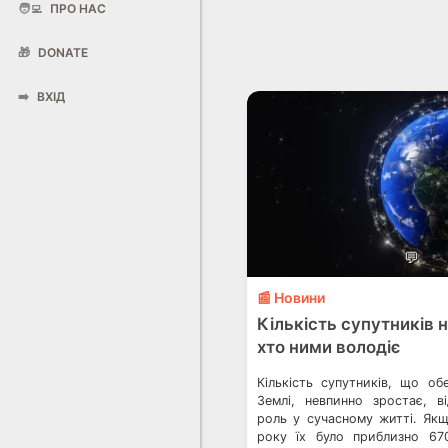
🧑‍💻
ПРО НАС
🎁
DONATE
➡️
ВХІД
💬
📰 Новини
Кількість супутників н
хто ними володіє
Кількість супутників, що об
Землі, невпинно зростає, в
роль у сучасному житті. Якщ
року їх було приблизно 67