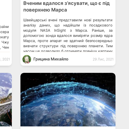
Вченим вдалося з’ясувати, що є під
поверхнею Марса
Швейцарські вчені представили нові результати
аналізу даних, що надійшли із посадкового
аїни
модуля NASA InSight з Марса. Раніше, за
исера
допомогою зонда вдалося виміряти розмір ядра
кату
Марса, проте апарат не здатний безпосередньо
х Чжу
вивчати структури під поверхнею планети. Тим
, Чен
часом це дозволило б отримати повнішу картину
омста
того, як була сформована планета. Однак, тепер
рофа
Грицина Михайло
, 2021
29 Лис, 2021
вдалося отримати перше докладне уявлення […]
 доля
аз із
💬