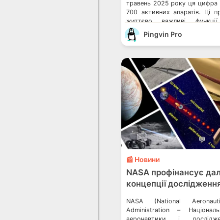
травень 2025 року ця цифра 
700 активних апаратів. Ці п
життєво важливі функції,
навігація, прогнозування 
Pingvin Pro
дослідження, дозволяючи
планету та […]
💬
📰 Новини
NASA профінансує дал
концепції дослідженн
NASA (National Aeronau
Administration – Націонал
аеронавтики і дослідже