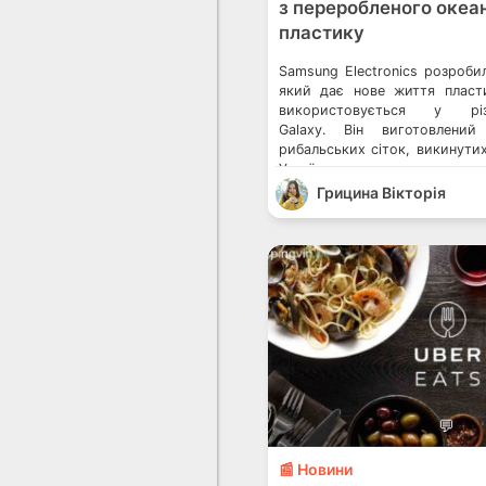
з переробленого океа
пластику
Samsung Electronics розроби
який дає нове життя пласт
використовується у рі
Galaxy. Він виготовлений
рибальських сіток, викинути
Україна запустила проєкт
утилізації електроніки Марк
Грицина Вікторія
пляшок: що треба знати
забиратимуть вторсировину н
і в майбутньому Samsung в
перероблений океанічний пла
💬
📰 Новини