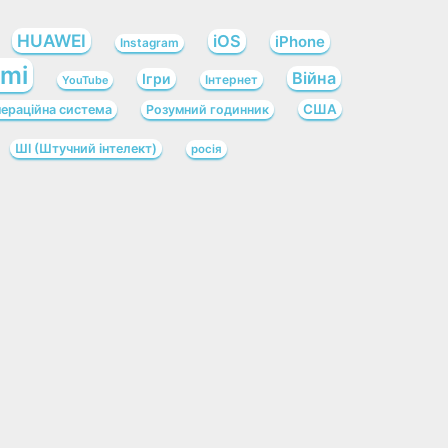
HUAWEI
iOS
iPhone
Instagram
omi
Війна
Ігри
Інтернет
YouTube
США
ераційна система
Розумний годинник
ШІ (Штучний інтелект)
росія