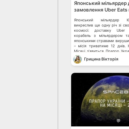
Японський мільярдер 
замовлення Uber Eats
Японський мільярдер 
викреслив ще одну річ зі св
космосі: доставку Uber 
корабель з мільярдером т
японськими стравами вируши
– місія триватиме 12 днів.
Місяці зʼявиться Прапор Укр
на 3D-принтері з українськог
Грицина Вікторія
святкування доставлення їжі 
💬