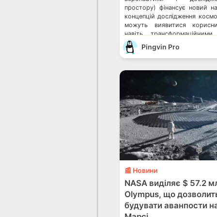
простору) фінансує новий на
концепцій дослідження космо
можуть виявитися корисни
навіть трансформаційними
(NASA Innovative Advan
Pingvin Pro
Інноваційні передові концепц
фінансування ранніх дослідже
технології могли б підтримув
Гранти NIAC вартістю […]
💬
📰 Новини
NASA виділяє $ 57.2 м
Olympus, що дозволит
будувати аванпости на
Марсі