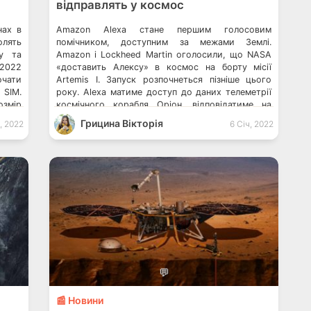
відправлять у космос
нах в
Amazon Alexa стане першим голосовим
олять
помічником, доступним за межами Землі.
ку та
Amazon і Lockheed Martin оголосили, що NASA
 2022
«доставить Алексу» в космос на борту місії
чати
Artemis I. Запуск розпочнеться пізніше цього
 SIM.
року. Alexa матиме доступ до даних телеметрії
озмір
космічного корабля Оріон, відповідатиме на
ичний
«тисячі» питань, пов’язаних з місією, і навіть
Грицина Вікторія
, 2022
6 Січ, 2022
ться
керуватиме пристроями, як-от освітлення
кабіни. Amazon […]
💬
📰 Новини