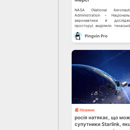
NASA (National Aeronau
Administration – Націонал
аеронавтики й дослідже
простору) виділило техаські
57.2 млн за її проєкт Olympu
Pingvin Pro
розробкою технології, що 
будувати аванпости на М
використовуючи місцевий бру
змінити парадигму досліджен
й назад” на […]
💬
📰 Новини
росія натякає, що мож
супутники Starlink, як