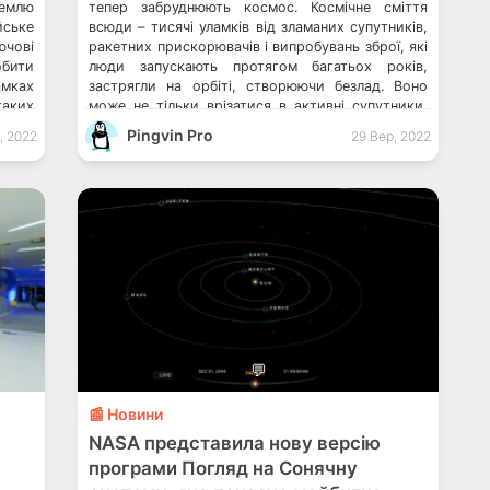
Землю
тепер забруднюють космос. Космічне сміття
йське
всюди – тисячі уламків від зламаних супутників,
ючові
ракетних прискорювачів і випробувань зброї, які
обити
люди запускають протягом багатьох років,
амках
застрягли на орбіті, створюючи безлад. Воно
аких
може не тільки врізатися в активні супутники,
гії —
необхідні для моніторингу Землі, але й
Pingvin Pro
, 2022
29 Вер, 2022
перед
вивільнити шкідливі хімічні речовини в
атмосферу, оскільки вони […]
💬
📰 Новини
NASA представила нову версію
програми Погляд на Сонячну