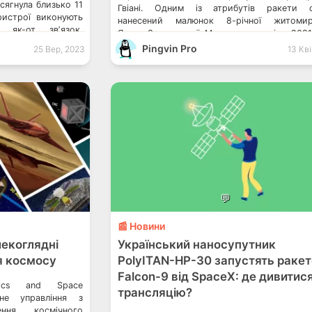
сягнула близько 11
Гвіані. Одним із атрибутів ракети с
ристрої виконують
нанесений малюнок 8-річної житомир
 як-от звʼязок,
Ярини Закалюжної. Малюнок переміг у 2021
погоди та наукові
у міжнародному конкурсі малю
Pingvin Pro
25 Вер, 2023
13 Кві
 краще розуміти
Європейського космічного агентства. Уча
міжнародному змаганні узяли понад 2600 ді
63 країн світу. Про це […]
💬
📰 Новини
екоглядні
Український наносупутник
я космосу
PolyITAN-HP-30 запустять раке
Falcon-9 від SpaceX: де дивитис
tics and Space
трансляцію?
ьне управління з
ння космічного