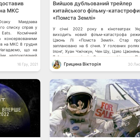
доставив
Вийшов дубльований трейлер
 на МКС
китайського фільму-катастрофи
«Помста Землі»
Юсаку Маедзава
ого списку справ у
У січні 2022 року в кінотеатрах Укр
Eats. Космічний
виходить новий фільм-катастрофа реж
а консервованими
Цзюнь Лі «Помста Землі». Стар про
в на МКС 8 грудня
заплановано на 6 січня. У головних роля
 Нагадаємо, що на
Ілонґ, Хуан Чжічжун, Чен Шу, Цзяо Цзюнянь
аїни, надрукований
Тайшень та інші. Синопсис фільму «П
о титану. З нагоди
Землі» Масштабний фільм-катаст
Грицина Вікторія
16 Гру, 2021
30 Лис
у космос […]
розповість про звичайних людей, яких
змушує стати героями. Професійний скелел
батьком забудуть про […]
💬