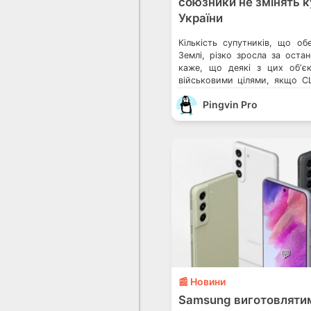
союзники не змінять 
України
Кількість супутників, що об
Землі, різко зросла за остан
каже, що деякі з цих обʼє
військовими цілями, якщо С
не змінять свій курс щодо Ук
Pingvin Pro
завуальовано погрожувала
Ілона Маска, яка забезпе
звʼязок в Україні. Щось поді
Китаю, який […]
💬
📰 Новини
Samsung виготовляти