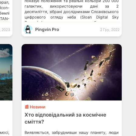
показує положення та реальні кольори 200 000
ерал,
галактик, використовуючи дані за 2
con-
десятиліття, зібрані дослідниками Слоанівського
Землі
цифрового огляду неба (Sloan Digital Sky
ITAN-
Survey). Інтерактивну карту можна безкоштовно
ності
завантажити на сайті The Map of the Universe,
Pingvin Pro
ися о
, 2023
2 Гру, 2022
що дозволяє громадськості отримати доступ до
е рік
інформації, яка раніше призначалася лише для
утник
вчених. «У дитинстві […]
артію
…]
💬
📰 Новини
Хто відповідальний за космічне
сміття?
мосі,
Виявляється, забруднивши нашу планету, люди