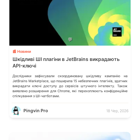
💬
📰 Новини
Шкідливі ШІ плагіни в JetBrains викрадають
API-ключі
Дослідники зафіксували скоординовану шкідливу кампанію на
JetBrains Marketplace, що поширила 15 небезпечних плагінів, здатних
викрадати ключі доступу до сервісів штучного інтелекту. Також
виявлено розширення для Chrome, які перехоплюють конфіденційне
спілкування з ШІ-чатботами.
Pingvin Pro
18 Чер, 2026