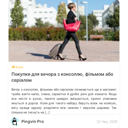
💬
🎮 Ігри
Покупки для вечора з консоллю, фільмом або
серіалом
Вечір з консоллю, фільмом або серіалом починається ще в магазині:
треба взяти напої, снеки, серветки й дрібні речі для кімнати. Якщо
все нести в руках, пакети швидко змішуються, крихкі упаковки
мнуться в дорозі. Коли для такого набору беруть візок на колесах,
вагу краще одразу розділити між нижнім і верхнім шарами. Так
пляшки не тиснуть на […]
Pingvin Pro
22 Чер, 2026