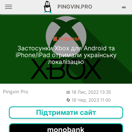
PINGVIN.PRO
➡️
📰 НОВИНИ
Застосунки Xbox для Android та
iPhone/iPad отримали українську
локалізацію
Pingvin Pro
📅 18 Лис, 2022 13:35
🔄 16 Чер, 2023 11:00
Підтримати сайт