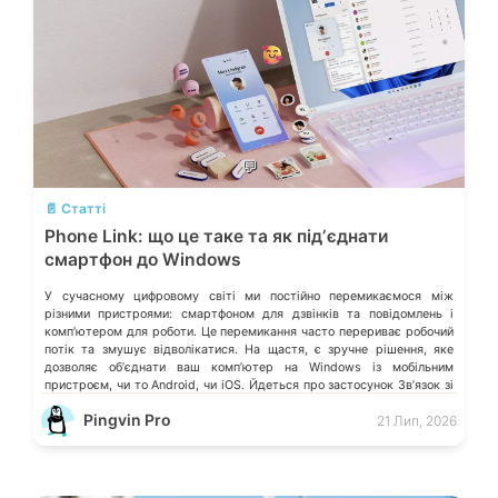
💬
📄 Статті
Phone Link: що це таке та як підʼєднати
смартфон до Windows
У сучасному цифровому світі ми постійно перемикаємося між
різними пристроями: смартфоном для дзвінків та повідомлень і
компʼютером для роботи. Це перемикання часто перериває робочий
потік та змушує відволікатися. На щастя, є зручне рішення, яке
дозволяє обʼєднати ваш компʼютер на Windows із мобільним
пристроєм, чи то Android, чи iOS. Йдеться про застосунок Звʼязок зі
смартфоном (Phone Link) від Microsoft, що перетворює ваш ПК на
Pingvin Pro
21 Лип, 2026
своєрідний «міст» до функцій смартфона.