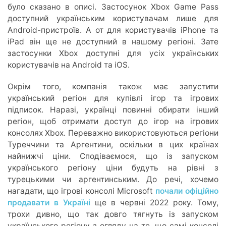
було сказано в описі. Застосунок Xbox Game Pass
доступний українським користувачам лише для
Android-пристроїв. А от для користувачів iPhone та
iPad він ще не доступний в нашому регіоні. Зате
застосунки Xbox доступні для усіх українських
користувачів на Android та iOS.
Окрім того, компанія також має запустити
український регіон для купівлі ігор та ігрових
підписок. Наразі, українці повинні обирати інший
регіон, щоб отримати доступ до ігор на ігрових
консолях Xbox. Переважно використовуються регіони
Туреччини та Аргентини, оскільки в цих країнах
найнижчі ціни. Сподіваємося, що із запуском
українського регіону ціни будуть на рівні з
турецькими чи аргентинським. До речі, хочемо
нагадати, що ігрові консолі Microsoft
почали офіційно
продавати в Україні
ще в червні 2022 року. Тому,
трохи дивно, що так довго тягнуть із запуском
українського регіону з огляду на те, що самі консолі