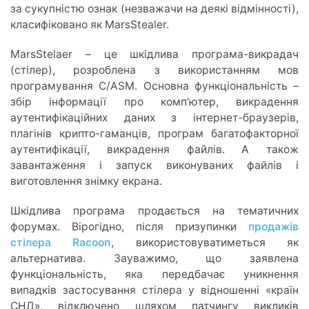
за сукупністю ознак (незважачи на деякі відмінності),
класифіковано як MarsStealer.
MarsStelaer – це шкідлива програма-викрадач
(стілер), розроблена з використанням мов
програмування C/ASM. Основна функціональність –
збір інформації про комп’ютер, викрадення
аутентифікаційних даних з інтернет-браузерів,
плагінів крипто-гаманців, програм багатофакторної
аутентифікації, викрадення файлів. А також
завантаження і запуск виконуваних файлів і
виготовлення знімку екрана.
Шкідлива програма продається на тематичних
форумах. Вірогідно, після призупинки
продажів
стілера Racoon
, використовуватиметься як
альтернатива. Зауважимо, що заявлена
функціональність, яка передбачає уникнення
випадків застосування стілера у відношенні «країн
СНД», відключено шляхом патчингу викликів