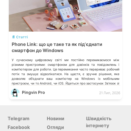
💬
📄 Статті
Phone Link: що це таке та як підʼєднати
смартфон до Windows
У сучасному цифровому світі ми постійно перемикаємося між
різними пристроями: смартфоном для дзвінків та повідомлень і
компʼютером для роботи. Це перемикання часто перериває робочий
потік та змушує відволікатися. На щастя, є зручне рішення, яке
дозволяє обʼєднати ваш компʼютер на Windows із мобільним
пристроєм, чи то Android, чи iOS. Йдеться про застосунок Звʼязок зі
смартфоном (Phone Link) від Microsoft, що перетворює ваш ПК на
Pingvin Pro
21 Лип, 2026
своєрідний «міст» до функцій смартфона.
Telegram
Новини
Швидкість
інтернету
Facebook
Огляди