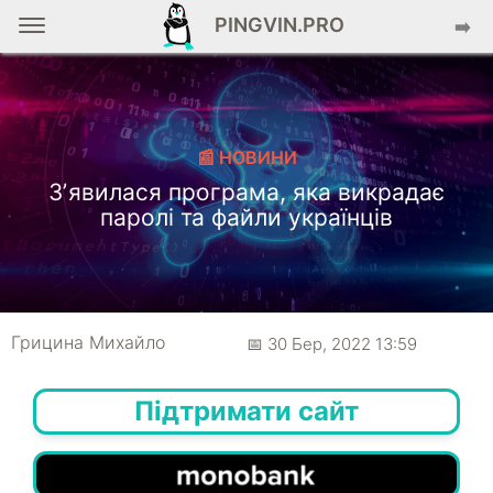
PINGVIN.PRO
➡️
📰 НОВИНИ
Зʼявилася програма, яка викрадає
паролі та файли українців
Грицина Михайло
📅 30 Бер, 2022 13:59
Підтримати сайт