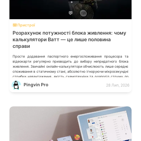
💬
⌨️ Пристрої
Розрахунок потужності блока живлення: чому
калькулятори Ватт — це лише половина
справи
Просте додавання паспортного енергоспоживання процесора та
відеокарти регулярно призводить до вибору непридатного блока
живлення. Звичайні онлайн-калькулятори обчислюють лише середнє
споживання в статичному стані, абсолютно ігноруючи мікросекундні
стрибки навантаження, якість схемотехніки та розподіл струму по
окремих лініях. Розберімо, які технічні параметри насправді
Pingvin Pro
28 Лип, 2026
визначають надійність системи живлення та як правильно підібрати
БЖ із гарантованим запасом міцності. Пікові […]