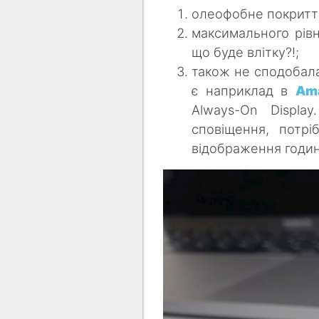
олеофобне покритт
максимального рівн
що буде влітку?!
;
також не сподобала
є наприклад в
Ama
Always-On Displa
сповіщення, потрі
відображення години