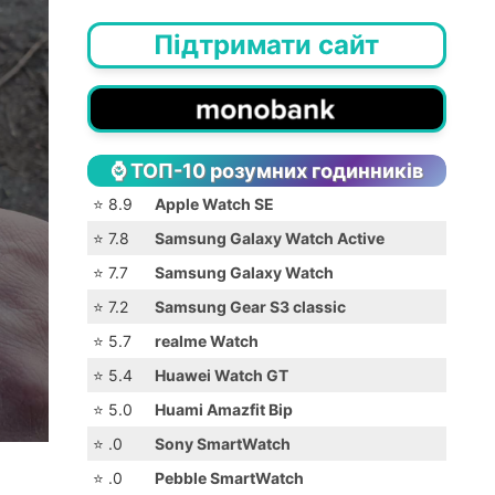
Підтримати сайт
⌚️ ТОП-10 розумних годинників
⭐️ 8.9
Apple Watch SE
⭐️ 7.8
Samsung Galaxy Watch Active
⭐️ 7.7
Samsung Galaxy Watch
⭐️ 7.2
Samsung Gear S3 classic
⭐️ 5.7
realme Watch
⭐️ 5.4
Huawei Watch GT
⭐️ 5.0
Huami Amazfit Bip
⭐️ .0
Sony SmartWatch
⭐️ .0
Pebble SmartWatch