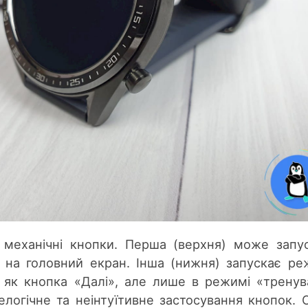
 механічні кнопки. Перша (верхня) може запу
 на головний екран. Інша (нижня) запускає р
є як кнопка «Далі», але лише в режимі «тренув
логічне та неінтуїтивне застосування кнопок. 