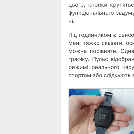
цього, кнопки крутятьс
функціонального задуму
ні.
Під годинником є сенсо
мені тяжко сказати, ос
можна порівняти. Одн
графіку. Пульс відобр
режимі реального час
спортом або слідкують 