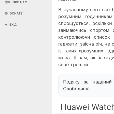
🧑‍💻
ПРО НАС
В сучасному світі все
🎁
DONATE
розумним годинника
спрощується, оскільки
➡️
ВХІД
займаючись спортом з
контролюючи список а
ґаджети, звісна річ, не
із таких «розумних го
мова. Я вам, як завжди
своїх грошей.
Подяку за наданий
Слободяну!
Huawei Watch