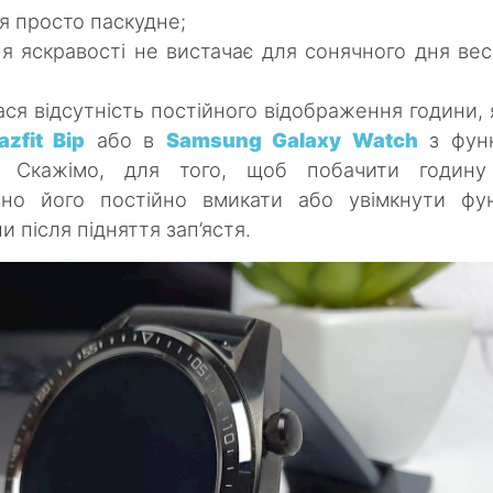
я просто паскудне;
я яскравості не вистачає для сонячного дня вес
ся відсутність постійного відображення години, 
zfit Bip
або в
Samsung Galaxy Watch
з функ
y. Скажімо, для того, щоб побачити годину
бно його постійно вмикати або увімкнути фу
 після підняття зап’ястя.