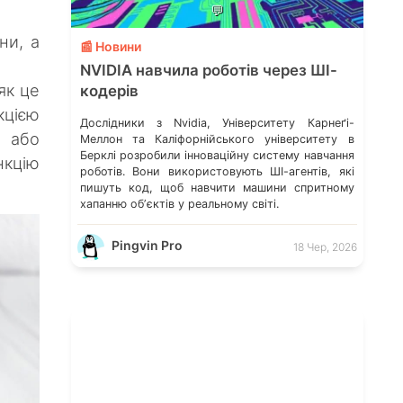
💬
ни, а
📰 Новини
NVIDIA навчила роботів через ШІ-
як це
кодерів
цією
Дослідники з Nvidia, Університету Карнеґі-
 або
Меллон та Каліфорнійського університету в
Берклі розробили інноваційну систему навчання
нкцію
роботів. Вони використовують ШІ-агентів, які
пишуть код, щоб навчити машини спритному
хапанню обʼєктів у реальному світі.
Pingvin Pro
18 Чер, 2026