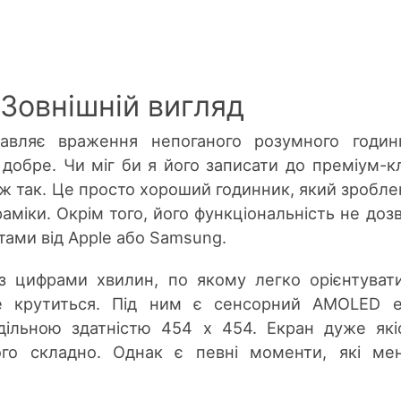
Зовнішній вигляд
вляє враження непоганого розумного годинн
 добре. Чи міг би я його записати до преміум-к
ніж так. Це просто хороший годинник, який зробле
аміки. Окрім того, його функціональність не доз
нтами від Apple або Samsung.
з цифрами хвилин, по якому легко орієнтуват
е крутиться. Під ним є сенсорний AMOLED е
оздільною здатністю 454 х 454. Екран дуже які
ого складно. Однак є певні моменти, які ме