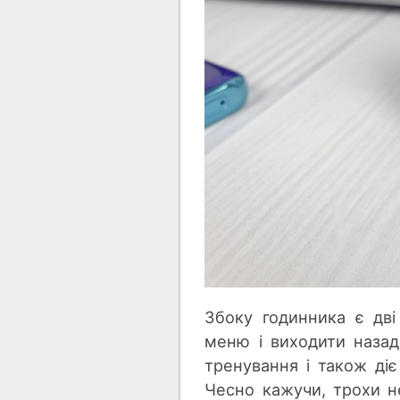
Збоку годинника є дві
меню і виходити назад
тренування і також ді
Чесно кажучи, трохи не