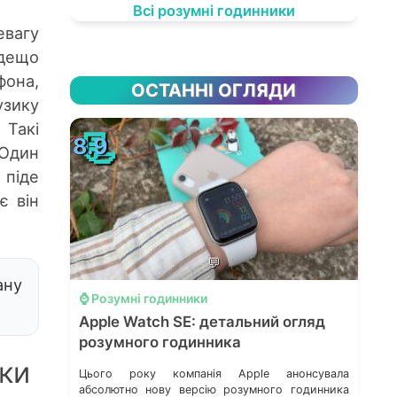
Всі розумні годинники
евагу
дещо
фона,
ОСТАННІ ОГЛЯДИ
узику
 Такі
📃
8.9
 Один
 піде
є він
💬
ану
⌚️ Розумні годинники
Apple Watch SE: детальний огляд
розумного годинника
ики
Цього року компанія Apple анонсувала
абсолютно нову версію розумного годинника