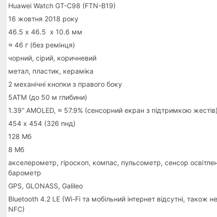
Huawei Watch GT-C98 (FTN-B19)
16 жовтня 2018 року
46.5 х 46.5 х 10.6 мм
≈ 46 г (без ремінця)
чорний, сірий,
коричневий
метал, пластик, кераміка
2 механічні кнопки з правого боку
5ATM (до 50 м глибини)
1.39” AMOLED, ≈ 57.9% (сенсорний екран з підтримкою жестів
454 х 454 (326 пнд)
128 Мб
8 Мб
акселерометр, гіроскоп, компас, пульсометр, сенсор освітле
барометр
GPS, GLONASS, Galileo
Bluetooth 4.2 LE (Wi-Fi та мобільний інтернет відсутні, також н
NFC)