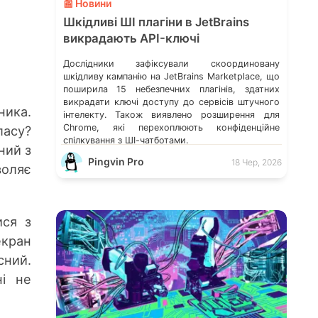
📰 Новини
Шкідливі ШІ плагіни в JetBrains
викрадають API-ключі
Дослідники зафіксували скоординовану
шкідливу кампанію на JetBrains Marketplace, що
поширила 15 небезпечних плагінів, здатних
викрадати ключі доступу до сервісів штучного
ика.
інтелекту. Також виявлено розширення для
Chrome, які перехоплюють конфіденційне
ласу?
спілкування з ШІ-чатботами.
ний з
Pingvin Pro
18 Чер, 2026
воляє
ися з
кран
сний.
ні не