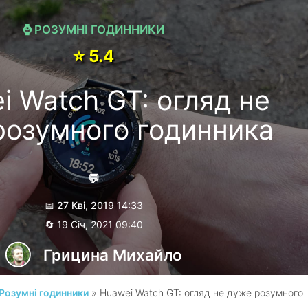
⌚️ РОЗУМНІ ГОДИННИКИ
⭐️ 5.4
i Watch GT: огляд не
розумного годинника
💬
📅 27 Кві, 2019 14:33
🔄 19 Січ, 2021 09:40
Грицина Михайло
/ Розумні годинники
» Huawei Watch GT: огляд не дуже розумного