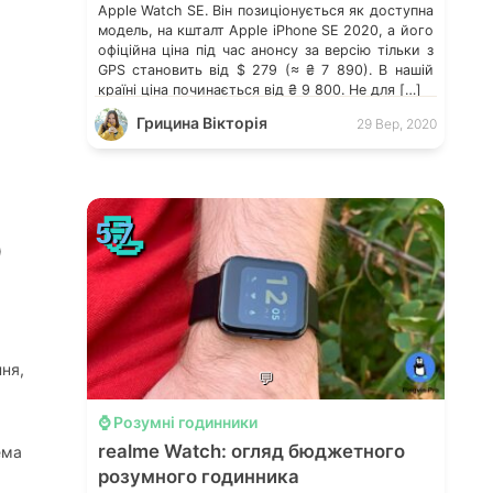
Apple Watch SE. Він позиціонується як доступна
модель, на кшталт Apple iPhone SE 2020, а його
офіційна ціна під час анонсу за версію тільки з
GPS становить від $ 279 (≈ ₴ 7 890). В нашій
країні ціна починається від ₴ 9 800. Не для […]
Грицина Вікторія
29 Вер, 2020
📃
5.7
)
ння,
💬
⌚️ Розумні годинники
realme Watch: огляд бюджетного
ема
розумного годинника