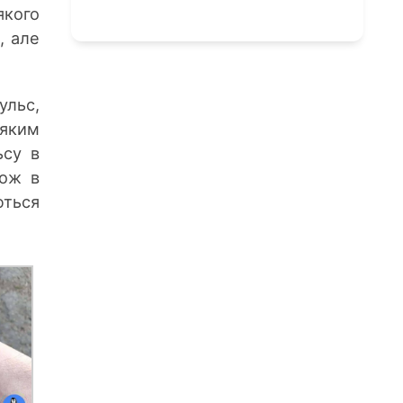
якого
, але
ульс,
 яким
ьсу в
кож в
ються