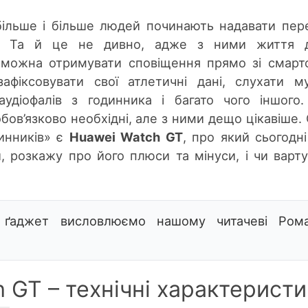
 більше і більше людей починають надавати пер
м. Та й це не дивно, адже з ними життя 
 можна отримувати сповіщення прямо зі смарт
афіксовувати свої атлетичні дані, слухати м
удіофалів з годинника і багато чого іншого.
 обов’язково необхідні, але з ними дещо цікавіше.
динників» є
Huawei Watch GT
, про який сьогодні
, розкажу про його плюси та мінуси, і чи варту
 ґаджет висловлюємо нашому читачеві Ром
 GT – технічні характерист