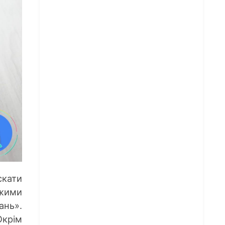
скати
ежими
ань».
Окрім