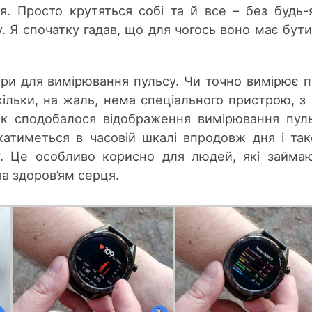
я. Просто крутяться собі та й все – без будь-
. Я спочатку гадав, що для чогось воно має бути
ри для вимірювання пульсу. Чи точно вимірює п
кільки, на жаль, нема спеціального пристрою, з
ак сподобалося відображення вимірювання пул
ажатиметься в часовій шкалі впродовж дня і та
у. Це особливо корисно для людей, які займа
за здоров’ям серця.