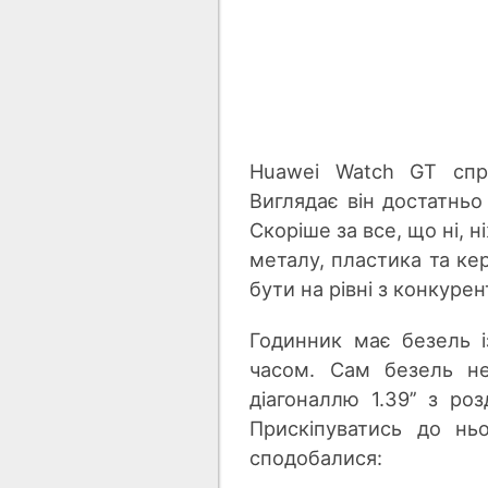
Huawei Watch GT спра
Виглядає він достатньо
Скоріше за все, що ні, 
металу, пластика та кер
бути на рівні з конкуре
Годинник має безель і
часом. Сам безель н
діагоналлю 1.39’’ з р
Прискіпуватись до нь
сподобалися: