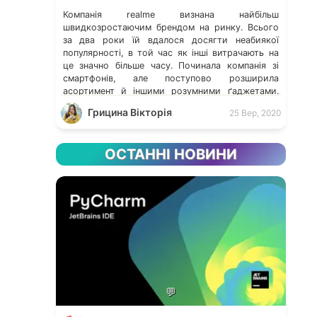
Компанія realme визнана найбільш
швидкозростаючим брендом на ринку. Всього
за два роки їй вдалося досягти неабиякої
популярності, в той час як інші витрачають на
це значно більше часу. Починала компанія зі
смартфонів, але поступово розширила
асортимент й іншими розумними ґаджетами.
Цього року був запущений мобільний
Грицина Вікторія
25 Вер, 2020
застосунок realme Link, який є центром
екосистеми девайсів. Навесні компанія […]
ОСТАННІ НОВИНИ
💬