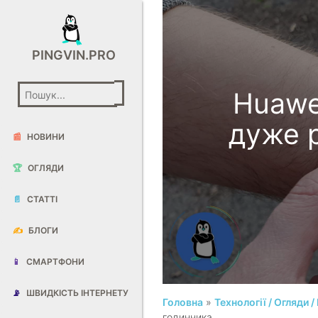
PINGVIN.PRO
Huawe
дуже 
📰
НОВИНИ
🏆
ОГЛЯДИ
📄
СТАТТІ
✍️
БЛОГИ
📱
СМАРТФОНИ
📡
ШВИДКІСТЬ ІНТЕРНЕТУ
Головна
»
Технології / Огляди 
годинника