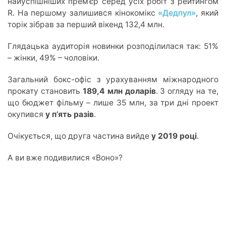
найуспішніших прем’єр серед усіх робіт з рейтингом
R. На першому залишився кінокомікс
«Дедпул»
, який
торік зібрав за перший вікенд 132,4 млн.
Глядацька аудиторія новинки розподілилася так: 51%
– жінки, 49% – чоловіки.
Загальний бокс-офіс з урахуванням міжнародного
прокату становить
189,4 млн доларів
. З огляду на те,
що бюджет фільму – лише 35 млн, за три дні проект
окупився
у п’ять разів
.
Очікується, що друга частина вийде
у 2019 році
.
А ви вже подивилися «Воно»?