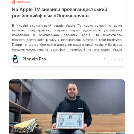
📰 Новини
На Apple TV виявили пропагандистський
російський фільм «Ополченочка»
В Україні стримінговий сервіс Apple TV користується не дуже
великою популярністю, зокрема через відсутність української
локалізації в оригінальних серіалах Apple. Та присутність
пропагандистського фільму «Ополченочка» в Україні таки помітили.
Попри те, що це кіно лайно доступне лише в низці країн, у багатьох
інтернет-користувачів сам факт наявності на платформі Apple
подібного контенту викликає обурення. Деталі розказало видання […]
Pingvin Pro
4 Січ, 2023