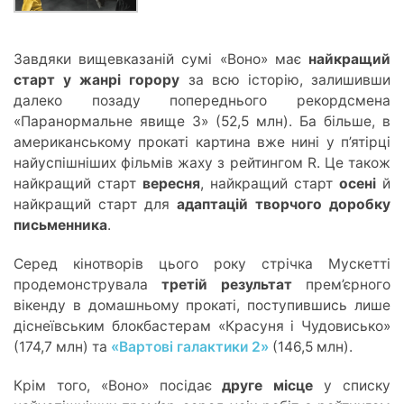
Завдяки вищевказаній сумі «Воно» має
найкращий
старт у жанрі горору
за всю історію, залишивши
далеко позаду попереднього рекордсмена
«Паранормальне явище 3» (52,5 млн). Ба більше, в
американському прокаті картина вже нині у п’ятірці
найуспішніших фільмів жаху з рейтингом R. Це також
найкращий старт
вересня
, найкращий старт
осені
й
найкращий старт для
адаптацій творчого доробку
письменника
.
Серед кінотворів цього року стрічка Мускетті
продемонструвала
третій результат
прем’єрного
вікенду в домашньому прокаті, поступившись лише
діснеївським блокбастерам «Красуня і Чудовисько»
(174,7 млн) та
«Вартові галактики 2»
(146,5 млн).
Крім того, «Воно» посідає
друге місце
у списку