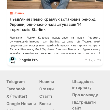
💬
📰 Новини
Львівʼянин Левко Кравчук встановив рекорд
України, одночасно налаштувавши 14
терміналів Starlink
Львівʼянин Левко Кравчук налаштовує на нашу Перемогу
супутниковий інтернет для Starlink. Це саме той ІТ-шник, який
придумав для маскування терміналів наносити на тарілки портрети
Тараса Шевченка, Лесі Українки, Степана Бандери… Адже взимку
звичайні камуфляжні кольори для маскування не годяться. А
портрети наших проводирів на білому фоні наче захищають не лише
Pingvin Pro
2 Січ, 2023
зв’язок на фронті, а й […]
Telegram
Новини
Швидкість
інтернету
Facebook
Огляди
Про команду
X (Twitter)
Статті
Підтримати
Google Новини
Блоги
сайт