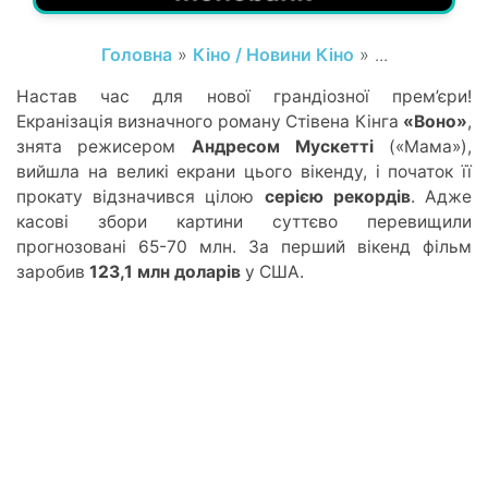
Головна
»
Кіно / Новини Кіно
» ...
Настав час для нової грандіозної прем’єри!
Екранізація визначного роману Стівена Кінга
«Воно»
,
знята режисером
Андресом Мускетті
(«Мама»),
вийшла на великі екрани цього вікенду, і початок її
прокату відзначився цілою
серією рекордів
. Адже
касові збори картини суттєво перевищили
прогнозовані 65-70 млн. За перший вікенд фільм
заробив
123,1 млн доларів
у США.