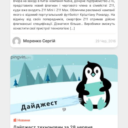
Вчора на заході в Китаї компанія Nubia, дочірнє підприємство ZTE,
представила новий флагман і чергового члена в сімействі Z11,
куди вже входять Z11 Mini і Z11 Max. Обличчям рекламної кампанії
якого є відомий португальський футболіст Кріштіану Роналду. На
відміну від своїх попередників, смартфон Z11 отримав дійсно
флагманські специфікації. Дізнатися більше… Виробники зможуть
оснастити свої пристрої технологією […]
Моренко Сергій
29 Чер, 2016
💬
📰 Новини
Дайджест техноновин за 28 червня