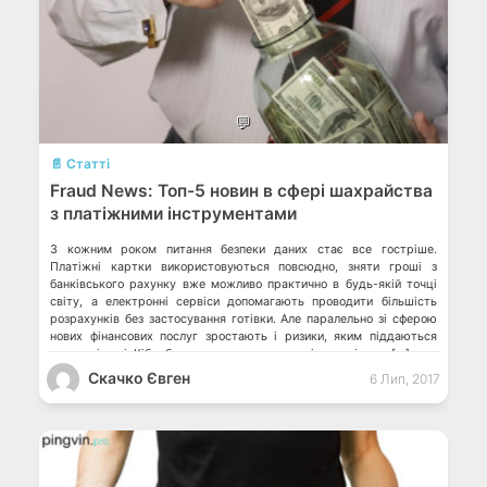
💬
📄 Статті
Fraud News: Топ-5 новин в сфері шахрайства
з платіжними інструментами
З кожним роком питання безпеки даних стає все гостріше.
Платіжні картки використовуються повсюдно, зняти гроші з
банківського рахунку вже можливо практично в будь-якій точці
світу, а електронні сервіси допомагають проводити більшість
розрахунків без застосування готівки. Але паралельно зі сферою
нових фінансових послуг зростають і ризики, яким піддаються
карткові дані. Кібербезпека стала одним з пріоритетів для […]
Скачко Євген
6 Лип, 2017