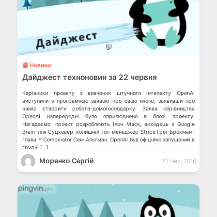
💬
📰 Новини
Дайджест техноновин за 22 червня
Керівники проекту з вивчення штучного інтелекту OpenAI
виступили з програмною заявою про свою місію, заявивши про
намір створити робота-домогосподарку. Заява керівництва
OpenAI напередодні було оприлюднено в блозі проекту.
Нагадаємо, проект розробляють Ілон Маск, виходець з Google
Brain Ілля Суцкевер, колишній топ-менеджер Stripe Грег Брокман і
глава Y Combinator Сем Альтман. OpenAI був офіційно запущений в
грудні […]
Моренко Сергій
22 Чер, 2016