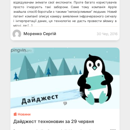
відвідувачам знімати свої експонати. Проте багато користувачів
просто ігнорують такі заборони. Саме тому компанія Apple
знайшла спосіб боротьби з такими “непокірливими” людьми. Новий
патент компанії описує камеру виявлення інфрачервоного сигналу
і інтерпретації даних, ця технологію не дасть провести зйомку в
місці, де […]
Моренко Сергій
30 Чер, 2016
💬
📰 Новини
Дайджест техноновин за 29 червня