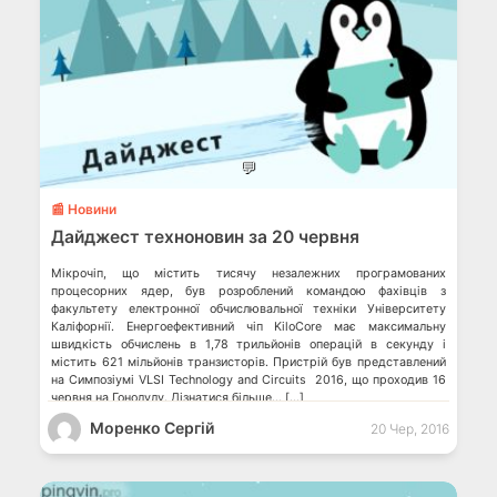
💬
📰 Новини
Дайджест техноновин за 20 червня
Мікрочіп, що містить тисячу незалежних програмованих
процесорних ядер, був розроблений командою фахівців з
факультету електронної обчислювальної техніки Університету
Каліфорнії. Енергоефективний чіп KiloCore має максимальну
швидкість обчислень в 1,78 трильйонів операцій в секунду і
містить 621 мільйонів транзисторів. Пристрій був представлений
на Симпозіумі VLSI Technology and Circuits 2016, що проходив 16
червня на Гонолулу. Дізнатися більше… […]
Моренко Сергій
20 Чер, 2016