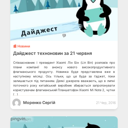
💬
📰 Новини
Дайджест техноновин за 21 червня
Співзасновник і президент Xiaomi Лін Бін (Lin Bin) розповів про
плани компанії по анонсу нового високопродуктивного
флагманського продукту. Новинка буде представлена вже в
наступному місяці. Ось тільки, що це буде за ґаджет, поки
залишається під питанням. Деякі джерела вважають, що в липні
поточного року китайський виробник збирається запропонувати
користувачам флагманський Планшетофон Xiaomi Mi Note 2, чутки
[…]
Моренко Сергій
21 Чер, 2016