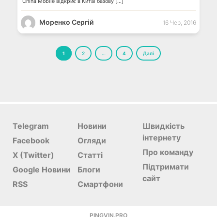
China Mobile відкриє в Китаї базову […]
Моренко Сергій
16 Чер, 2016
Пагінація
1
2
…
4
Далі
записів
Telegram
Новини
Швидкість
інтернету
Facebook
Огляди
Про команду
X (Twitter)
Статті
Підтримати
Google Новини
Блоги
сайт
RSS
Смартфони
PINGVIN.PRO