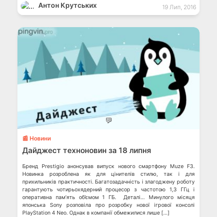
Антон Крутських
19 Лип, 2016
💬
📰 Новини
Дайджест техноновин за 18 липня
Бренд Prestigio анонсував випуск нового смартфону Muze F3.
Новинка розроблена як для цінителів стилю, так і для
прихильників практичності. Багатозадачність і злагоджену роботу
гарантують чотирьохядерний процесор з частотою 1,3 ГГц і
оперативна пам’ять об’ємом 1 ГБ. Деталі… Минулого місяця
японська Sony розповіла про розробку нової ігрової консолі
PlayStation 4 Neo. Однак в компанії обмежилися лише […]