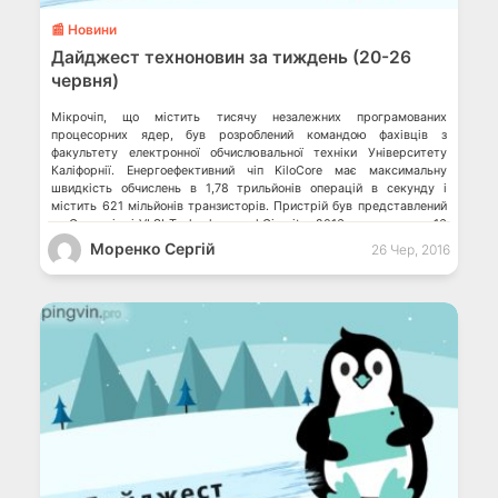
📰 Новини
Дайджест техноновин за тиждень (20-26
червня)
Мікрочіп, що містить тисячу незалежних програмованих
процесорних ядер, був розроблений командою фахівців з
факультету електронної обчислювальної техніки Університету
Каліфорнії. Енергоефективний чіп KiloCore має максимальну
швидкість обчислень в 1,78 трильйонів операцій в секунду і
містить 621 мільйонів транзисторів. Пристрій був представлений
на Симпозіумі VLSI Technology and Circuits 2016, що проходив 16
червня на Гонолулу. Дізнатися більше… […]
Моренко Сергій
26 Чер, 2016