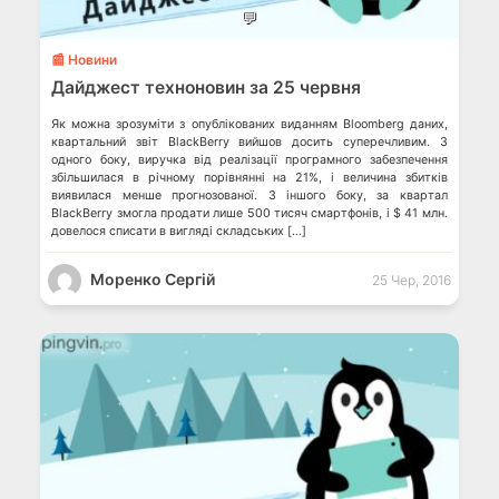
💬
📰 Новини
Дайджест техноновин за 25 червня
Як можна зрозуміти з опублікованих виданням Bloomberg даних,
квартальний звіт BlackBerry вийшов досить суперечливим. З
одного боку, виручка від реалізації програмного забезпечення
збільшилася в річному порівнянні на 21%, і величина збитків
виявилася менше прогнозованої. З іншого боку, за квартал
BlackBerry змогла продати лише 500 тисяч смартфонів, і $ 41 млн.
довелося списати в вигляді складських […]
Моренко Сергій
25 Чер, 2016