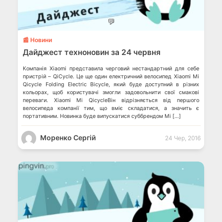
💬
📰 Новини
Дайджест техноновин за 24 червня
Компанія Xiaomi представила черговий нестандартний для себе
пристрій – QiCycle. Це ще один електричний велосипед Xiaomi Mi
Qicycle Folding Electric Bicycle, який буде доступний в різних
кольорах, щоб користувачі змогли задовольнити свої смакові
переваги. Xiaomi Mi QicycleВін відрізняється від першого
велосипеда компанії тим, що вміє складатися, а значить є
портативним. Новинка буде випускатися суббрендом Mi […]
Моренко Сергій
24 Чер, 2016