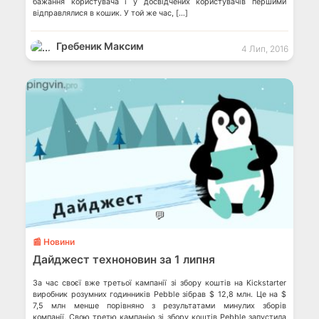
бажання користувача і у досвідчених користувачів першими
відправлялися в кошик. У той же час, […]
Гребеник Максим
4 Лип, 2016
💬
📰 Новини
Дайджест техноновин за 1 липня
За час своєї вже третьої кампанії зі збору коштів на Kickstarter
виробник розумних годинників Pebble зібрав $ 12,8 млн. Це на $
7,5 млн менше порівняно з результатами минулих зборів
компанії. Свою третю кампанію зі збору коштів Pebble запустила