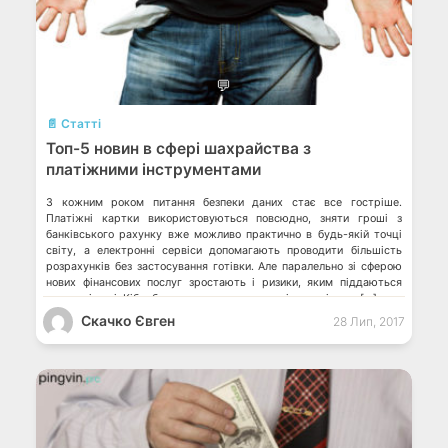
💬
📄 Статті
Топ-5 новин в сфері шахрайства з
платіжними інструментами
З кожним роком питання безпеки даних стає все гостріше.
Платіжні картки використовуються повсюдно, зняти гроші з
банківського рахунку вже можливо практично в будь-якій точці
світу, а електронні сервіси допомагають проводити більшість
розрахунків без застосування готівки. Але паралельно зі сферою
нових фінансових послуг зростають і ризики, яким піддаються
карткові дані. Кібербезпека стала одним з пріоритетів для […]
Скачко Євген
28 Лип, 2017