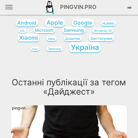
PINGVIN.PRO
➡️
Apple
Google
Android
HUAWEI
Samsung
Microsoft
iOS
Windows 10
Xiaomi
Застосунки
Додатки
Війна
Україна
Трейлер
Кіно
Останні публікації за тегом
«Дайджест»