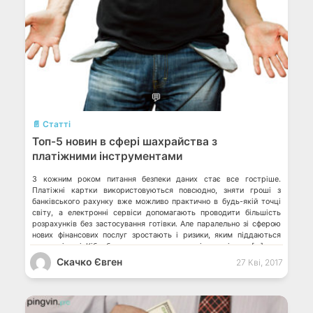
💬
📄 Статті
Топ-5 новин в сфері шахрайства з
платіжними інструментами
З кожним роком питання безпеки даних стає все гостріше.
Платіжні картки використовуються повсюдно, зняти гроші з
банківського рахунку вже можливо практично в будь-якій точці
світу, а електронні сервіси допомагають проводити більшість
розрахунків без застосування готівки. Але паралельно зі сферою
нових фінансових послуг зростають і ризики, яким піддаються
карткові дані. Кібербезпека стала одним з пріоритетів для […]
Скачко Євген
27 Кві, 2017