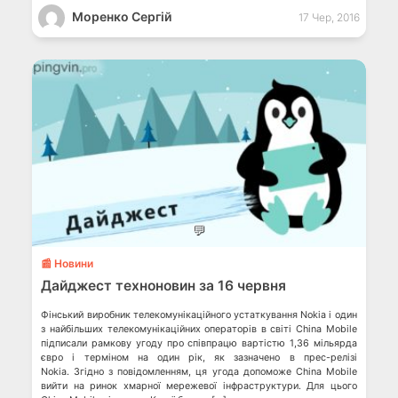
Моренко Сергій
17 Чер, 2016
💬
📰 Новини
Дайджест техноновин за 16 червня
Фінський виробник телекомунікаційного устаткування Nokia і один
з найбільших телекомунікаційних операторів в світі China Mobile
підписали рамкову угоду про співпрацю вартістю 1,36 мільярда
євро і терміном на один рік, як зазначено в прес-релізі
Nokia. Згідно з повідомленням, ця угода допоможе China Mobile
вийти на ринок хмарної мережевої інфраструктури. Для цього