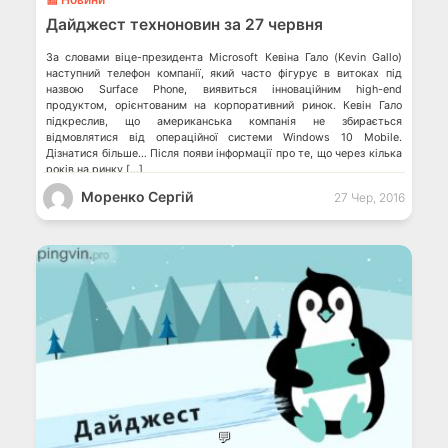
Дайджест техноновин за 27 червня
За словами віце-президента Microsoft Кевіна Гало (Kevin Gallo)
наступний телефон компанії, який часто фігурує в витоках під
назвою Surface Phone, виявиться інноваційним high-end
продуктом, орієнтованим на корпоративний ринок. Кевін Гало
підкреслив, що американська компанія не збирається
відмовлятися від операційної системи Windows 10 Mobile.
Дізнатися більше… Після появи інформації про те, що через кілька
років на ринку […]
Моренко Сергій
27 Чер, 2016
💬