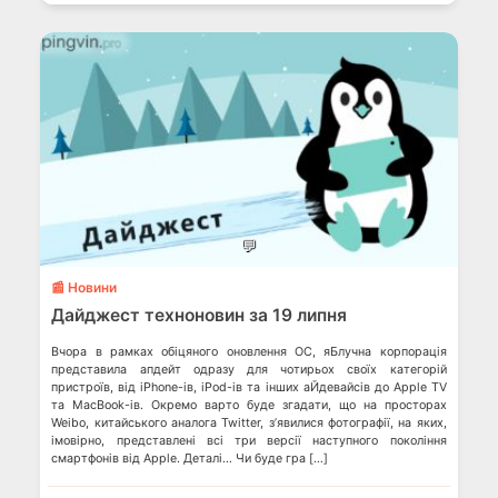
💬
📰 Новини
Дайджест техноновин за 19 липня
Вчора в рамках обіцяного оновлення ОС, яБлучна корпорація
представила апдейт одразу для чотирьох своїх категорій
пристроїв, від iPhone-ів, iPod-ів та інших аЙдевайсів до Apple TV
та MacBook-ів. Окремо варто буде згадати, що на просторах
Weibo, китайського аналога Twitter, з’явилися фотографії, на яких,
імовірно, представлені всі три версії наступного покоління
смартфонів від Apple. Деталі… Чи буде гра […]