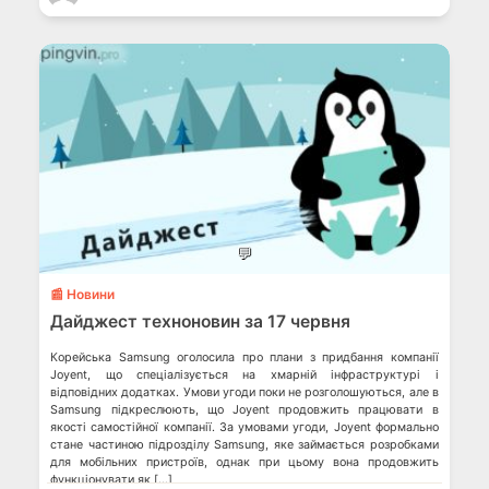
💬
📰 Новини
Дайджест техноновин за 17 червня
Корейська Samsung оголосила про плани з придбання компанії
Joyent, що спеціалізується на хмарній інфраструктурі і
відповідних додатках. Умови угоди поки не розголошуються, але в
Samsung підкреслюють, що Joyent продовжить працювати в
якості самостійної компанії. За умовами угоди, Joyent формально
стане частиною підрозділу Samsung, яке займається розробками
для мобільних пристроїв, однак при цьому вона продовжить
функціонувати як […]