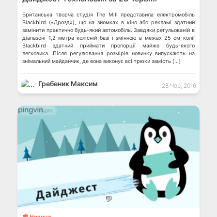
Британська творча студія The Mill представила електромобіль
Blackbird («Дрозд»), що на зйомках в кіно або рекламі здатний
замінити практично будь-який автомобіль. Завдяки регульованій в
діапазоні 1,2 метра колісній базі і змінною в межах 25 см колії
Blackbird здатний приймати пропорції майже будь-якого
легковика. Після регулювання розмірів новинку випускають на
знімальний майданчик, де вона виконує всі трюки замість […]
Гребеник Максим
28 Чер, 2016
💬
📰 Новини