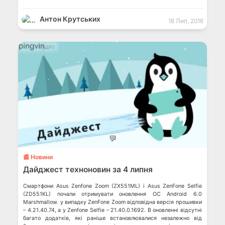
Антон Крутських
18 Лип, 2016
💬
📰 Новини
Дайджест техноновин за 4 липня
Смартфони Asus Zenfone Zoom (ZX551ML) і Asus ZenFone Selfie
(ZD551KL) почали отримувати оновлення ОС Android 6.0
Marshmallow. у випадку ZenFone Zoom відповідна версія прошивки
– 4.21.40.74, а у Zenfone Selfie – 21.40.0.1692. В оновленні відсутні
багато додатків, які раніше встановлювалися незалежно від