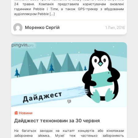
24 травня. Компанія представила користувачам оновлені
годинники Pebble і Time, а також GPS-трекер з вбудованим
аудіоплеєром Pebble […]
Моренко Сергій
1 Лип, 2016
💬
📰 Новини
Дайджест техноновин за 30 червня
На багатьох заходах на кшталт концертів або кінопокази
заборонена зйомка. Музеї теж частенько забороняють