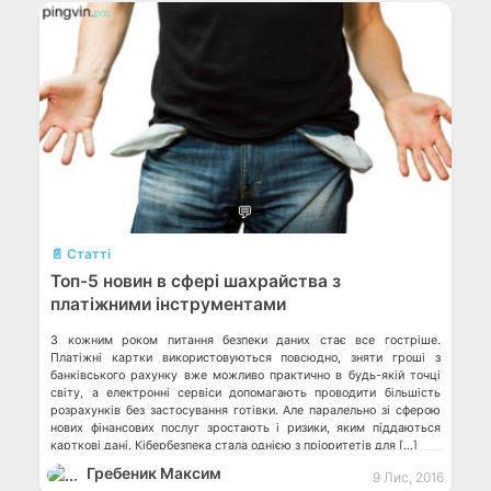
💬
📄 Статті
Топ-5 новин в сфері шахрайства з
платіжними інструментами
З кожним роком питання безпеки даних стає все гостріше.
Платіжні картки використовуються повсюдно, зняти гроші з
банківського рахунку вже можливо практично в будь-якій точці
світу, а електронні сервіси допомагають проводити більшість
розрахунків без застосування готівки. Але паралельно зі сферою
нових фінансових послуг зростають і ризики, яким піддаються
карткові дані. Кібербезпека стала однією з пріоритетів для […]
Гребеник Максим
9 Лис, 2016