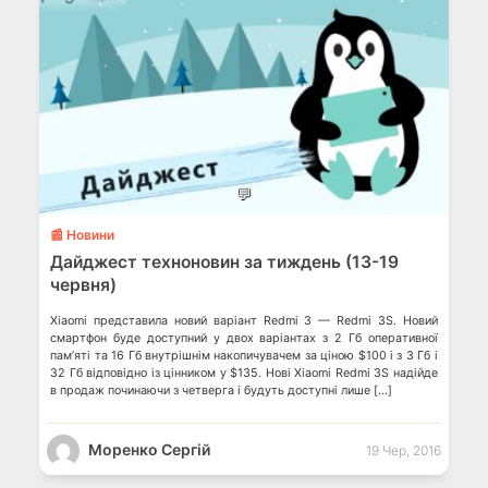
💬
📰 Новини
Дайджест техноновин за тиждень (13-19
червня)
Xiaomi представила новий варіант Redmi 3 — Redmi 3S. Новий
смартфон буде доступний у двох варіантах з 2 Гб оперативної
пам’яті та 16 Гб внутрішнім накопичувачем за ціною $100 і з 3 Гб і
32 Гб відповідно із цінником у $135. Нові Xiaomi Redmi 3S надійде
в продаж починаючи з четверга і будуть доступні лише […]
Моренко Сергій
19 Чер, 2016