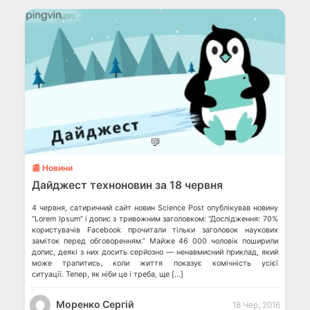
💬
📰 Новини
Дайджест техноновин за 18 червня
4 червня, сатиричний сайт новин Science Post опублікував новину
“Lorem Ipsum” і допис з тривожним заголовком: “Дослідження: 70%
користувачів Facebook прочитали тільки заголовок наукових
заміток перед обговоренням.” Майже 46 000 чоловік поширили
допис, деякі з них досить серйозно — ненавмисний приклад, який
може трапитись, коли життя показує комічність усієї
ситуації. Тепер, як ніби це і треба, ще […]
Моренко Сергій
18 Чер, 2016