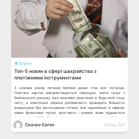
💬
📄 Статті
Топ-5 новин в сфері шахрайства з
платіжними інструментами
З кожним роком питання безпеки даних стає все гостріше.
Платіжні картки використовуються повсюдно, зняти гроші з
банківського рахунку вже можливо практично в будь-якій точці
світу, а електронні сервіси допомагають проводити більшість
розрахунків без застосування готівки. Але паралельно зі сферою
нових фінансових послуг зростають і ризики, яким піддаються
карткові дані. Кібербезпека стала одним з пріоритетів для […]
Скачко Євген
31 Бер, 2017