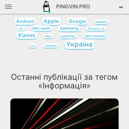
PINGVIN.PRO
➡️
Apple
Google
Android
HUAWEI
Samsung
Microsoft
iOS
Windows 10
Xiaomi
Застосунки
Додатки
Війна
Україна
Трейлер
Кіно
Останні публікації за тегом
«Інформація»