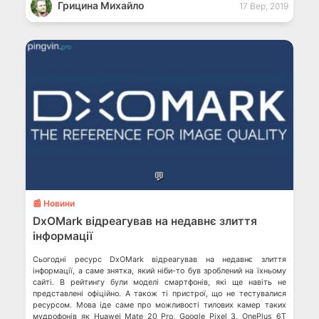
Грицина Михайло
17 Вер, 2019
💬
📰 Новини
DxOMark відреагував на недавнє злиття
інформації
Сьогодні ресурс DxOMark відреагував на недавнє злиття
інформації, а саме знятка, який ніби-то був зроблений на їхньому
сайті. В рейтингу були моделі смартфонів, які ще навіть не
представлені офіційно. А також ті пристрої, що не тестувалися
ресурсом. Мова іде саме про можливості тилових камер таких
мудрофонів як Huawei Mate 20 Pro, Google Pixel 3, OnePlus 6T