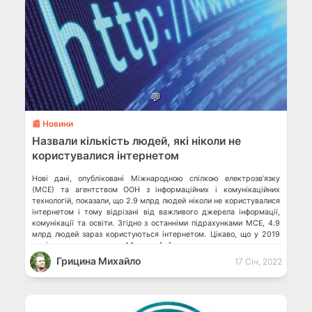
💬
📰 Новини
Назвали кількість людей, які ніколи не
користувалися інтернетом
Нові дані, опубліковані Міжнародною спілкою електрозв’язку
(МСЕ) та агентством ООН з інформаційних і комунікаційних
технологій, показали, що 2.9 млрд людей ніколи не користувалися
інтернетом і тому відрізані від важливого джерела інформації,
комунікації та освіти. Згідно з останніми підрахунками МСЕ, 4.9
млрд людей зараз користуються інтернетом. Цікаво, що у 2019
році це число становило 4.1 млрд. […]
Грицина Михайло
17 Січ, 2022