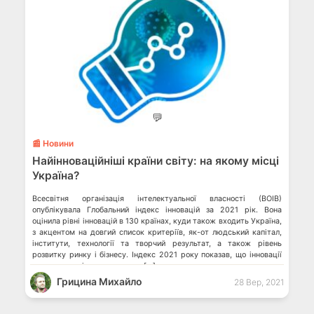
💬
📰 Новини
Найінноваційніші країни світу: на якому місці
Україна?
Всесвітня організація інтелектуальної власності (ВОІВ)
опублікувала Глобальний індекс інновацій за 2021 рік. Вона
оцінила рівні інновацій в 130 країнах, куди також входить Україна,
з акцентом на довгий список критеріїв, як-от людський капітал,
інститути, технології та творчий результат, а також рівень
розвитку ринку і бізнесу. Індекс 2021 року показав, що інновації
все ще процвітають в деяких […]
Грицина Михайло
28 Вер, 2021