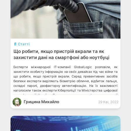
💬
📄 Статті
Що робити, якщо пристрій вкрали та як
захистити дані на смартфоні або ноутбуці
Експерти міжнародної IT-компанії GlobalLogic розповіли, як
захистити особисту інформацію на своїх девайсах під час війни та
що робити, якщо пристрій вкрали. Серед превентивних засобів
безпеки експерти виділяють біометрію обличчя, відбиток пальця,
складні паролі, двофакторну автентифікацію. На їх важливості
наголосили також експерти Кіберполіції та Міністерства цифрової
трансформації України. Як користуватися телефоном в окупації
Що робити, якщо не […]
Грицина Михайло
29 Кві, 2022