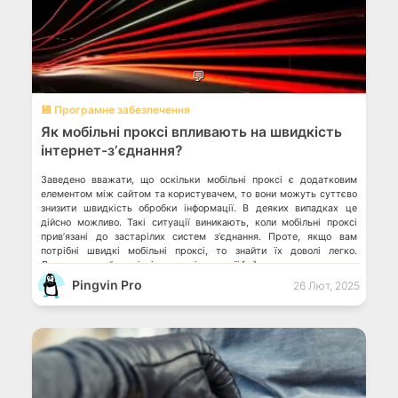
💬
💾 Програмне забезпечення
Як мобільні проксі впливають на швидкість
інтернет-зʼєднання?
Заведено вважати, що оскільки мобільні проксі є додатковим
елементом між сайтом та користувачем, то вони можуть суттєво
знизити швидкість обробки інформації. В деяких випадках це
дійсно можливо. Такі ситуації виникають, коли мобільні проксі
привʼязані до застарілих систем зʼєднання. Проте, якщо вам
потрібні швидкі мобільні проксі, то знайти їх доволі легко.
Достатньо знайти якісні приватні компанії […]
Pingvin Pro
26 Лют, 2025