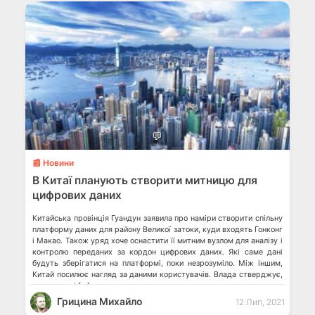
💬
📰 Новини
В Китаї планують створити митницю для
цифрових даних
Китайська провінція Гуандун заявила про наміри створити спільну
платформу даних для району Великої затоки, куди входять Гонконг
і Макао. Також уряд хоче оснастити її митним вузлом для аналізу і
контролю переданих за кордон цифрових даних. Які саме дані
будуть зберігатися на платформі, поки незрозуміло. Між іншим,
Китай посилює нагляд за даними користувачів. Влада стверджує,
що заявлені […]
Грицина Михайло
12 Лип, 2021