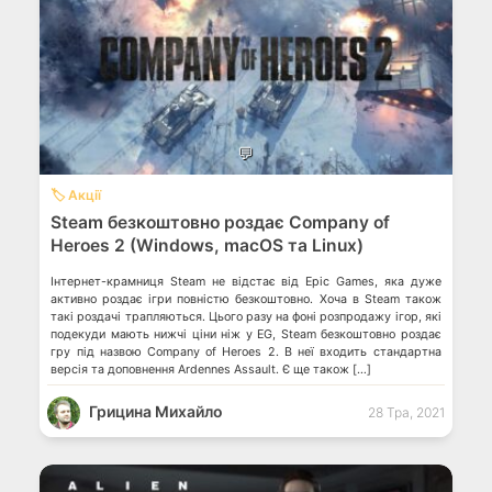
💬
🏷️ Акції
Steam безкоштовно роздає Company of
Heroes 2 (Windows, macOS та Linux)
Інтернет-крамниця Steam не відстає від Epic Games, яка дуже
активно роздає ігри повністю безкоштовно. Хоча в Steam також
такі роздачі трапляються. Цього разу на фоні розпродажу ігор, які
подекуди мають нижчі ціни ніж у EG, Steam безкоштовно роздає
гру під назвою Company of Heroes 2. В неї входить стандартна
версія та доповнення Ardennes Assault. Є ще також […]
Грицина Михайло
28 Тра, 2021