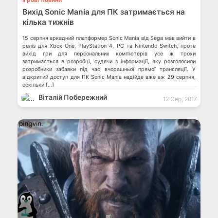
Вихід Sonic Mania для ПК затримається на
кілька тижнів
15 серпня аркадний платформер Sonic Mania від Sega мав вийти в
реліз для Xbox One, PlayStation 4, PC та Nintendo Switch, проте
вихід гри для персональних комп’ютерів усе ж трохи
затримається в розробці, судячи з інформації, яку розголосили
розробники забавки під час вчорашньої прямої трансляції. У
відкритий доступ для ПК Sonic Mania надійде вже аж 29 серпня,
оскільки […]
Віталій Побережний
12 Сер, 2017
💬