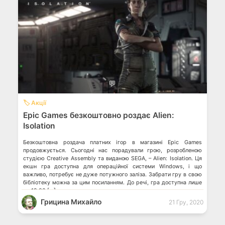
💬
🏷️ Акції
Epic Games безкоштовно роздає Alien:
Isolation
Безкоштовна роздача платних ігор в магазині Epic Games
продовжується. Сьогодні нас порадували грою, розробленою
студією Creative Assembly та виданою SEGA, – Alien: Isolation. Ця
екшн гра доступна для операційної системи Windows, і що
важливо, потребує не дуже потужного заліза. Забрати гру в свою
бібліотеку можна за цим посиланням. До речі, гра доступна лише
до 18:00 […]
Грицина Михайло
21 Гру, 2020