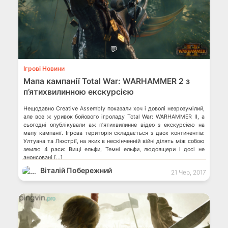
💬
Ігрові Новини
Мапа кампанії Total War: WARHAMMER 2 з
п’ятихвилинною екскурсією
Нещодавно Creative Assembly показали хоч і доволі незрозумілий,
але все ж уривок бойового ігроладу Total War: WARHAMMER II, а
сьогодні опублікували аж п’ятихвилинне відео з екскурсією на
мапу кампанії. Ігрова територія складається з двох континентів:
Ултуана та Люстрії, на яких в нескінченній війні ділять між собою
землю 4 раси: Вищі ельфи, Темні ельфи, людоящери і досі не
анонсовані […]
Віталій Побережний
21 Чер, 2017