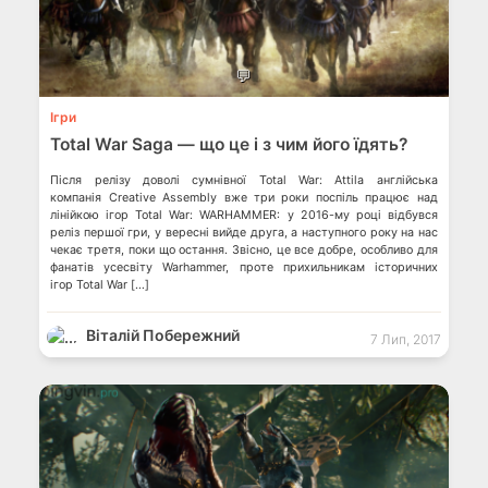
💬
Ігри
Total War Saga — що це і з чим його їдять?
Після релізу доволі сумнівної Total War: Attila англійська
компанія Creative Assembly вже три роки поспіль працює над
лінійкою ігор Total War: WARHAMMER: у 2016-му році відбувся
реліз першої гри, у вересні вийде друга, а наступного року на нас
чекає третя, поки що остання. Звісно, це все добре, особливо для
фанатів усесвіту Warhammer, проте прихильникам історичних
ігор Total War […]
Віталій Побережний
7 Лип, 2017