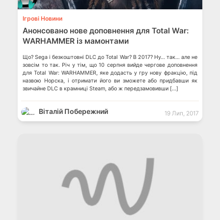
Ігрові Новини
Анонсовано нове доповнення для Total War:
WARHAMMER із мамонтами
Що? Sega і безкоштовні DLC до Total War? В 2017? Ну… так… але не
зовсім то так. Річ у тім, що 10 серпня вийде чергове доповнення
для Total War: WARHAMMER, яке додасть у гру нову фракцію, під
назвою Норска, і отримати його ви зможете або придбавши як
звичайне DLC в крамниці Steam, або ж передзамовивши […]
Віталій Побережний
19 Лип, 2017