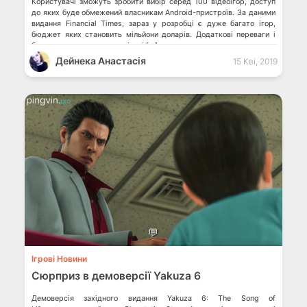
Користувачі зможуть зробити вибір серед 100 відеоігор, доступ
до яких буде обмежений власникам Android-пристроїв. За даними
видання Financial Times, зараз у розробці є дуже багато ігор,
бюджет яких становить мільйони доларів. Додаткові переваги і
бонуси отримають видавці, які […]
Дейнека Анастасiя
15 Кві, 2019
💬
Ігрові Новини
Сюрприз в демоверсії Yakuza 6
Демоверсія західного видання Yakuza 6: The Song of