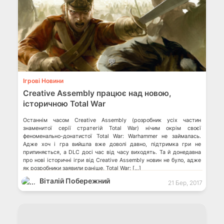
💬
Ігрові Новини
Creative Assembly працює над новою,
історичною Total War
Останнім часом Creative Assembly (розробник усіх частин
знаменитої серії стратегій Total War) нічим окрім своєї
феноменально-донатистої Total War: Warhammer не займалась.
Адже хоч і гра вийшла вже доволі давно, підтримка гри не
припиняється, а DLC досі час від часу виходять. Та й донедавна
про нові історичні ігри від Creative Assembly новин не було, адже
як розробники заявили раніше, Total War: […]
Віталій Побережний
21 Бер, 2017