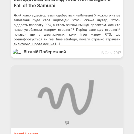
Fall of the Samurai
Який жанр відеоігор вам подобається найбільше? У кожного на це
запитання буде своя відповідь: хтось скаже шутер, хтось
віддасть перевагу RPG, а хтось звичайним інді-проектам. Але хто
назве улюбленим жанром стратегії? Період занепаду стратегій
почався ще у двотисячних, коли ігри жанру RTS, що
розшифровується як real time strategy, почали стрімко втрачати
аудиторію. Проте досі на […]
Віталій Побережний
16 Сер, 2017
💬
Ігрові Новини