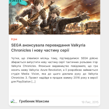
💬
Ігри
SEGA анонсувала перевидання Valkyria
Chronicles і нову частину серії
Чутки, що з’явилися місяць тому, підтвердилися: SEGA дійсно
збирається випустити нову частину серії тактичних рольових ігор
Valkyria Chronicles. Японське видавництво повідомило, що гра
носить назву Valkyria: Azure Revolution, а її розробкою займається
студія Media Vision, яка до цього доклала руку до Valkyria
Chronicles 3. Проект надійде в продаж взимку 2016 року в версії
для PlayStation […]
Гребеник Максим
19 Лис, 2015