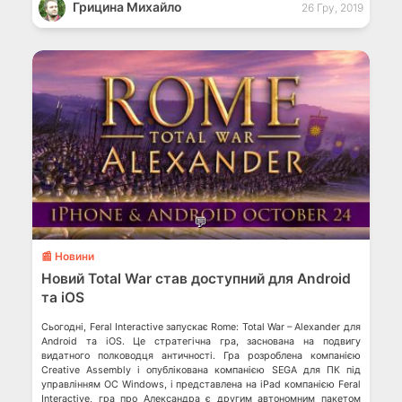
Грицина Михайло
26 Гру, 2019
💬
📰 Новини
Новий Total War став доступний для Android
та iOS
Сьогодні, Feral Interactive запускає Rome: Total War – Alexander для
Android та iOS. Це стратегічна гра, заснована на подвигу
видатного полководця античності. Гра розроблена компанією
Creative Assembly і опублікована компанією SEGA для ПК під
управлінням ОС Windows, і представлена на iPad компанією Feral
Interactive, гра про Александра є другим автономним пакетом