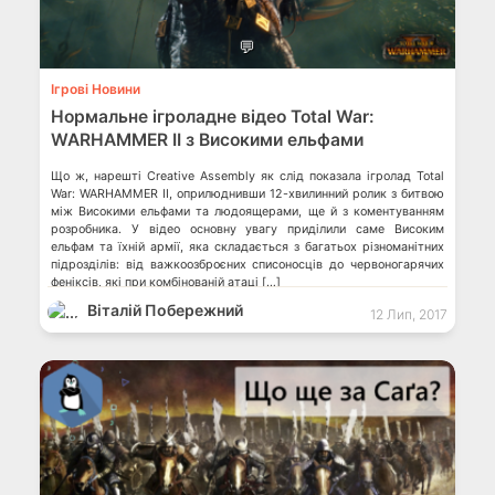
💬
Ігрові Новини
Нормальне ігроладне відео Total War:
WARHAMMER II з Високими ельфами
Що ж, нарешті Creative Assembly як слід показала ігролад Total
War: WARHAMMER II, оприлюднивши 12-хвилинний ролик з битвою
між Високими ельфами та людоящерами, ще й з коментуванням
розробника. У відео основну увагу приділили саме Високим
ельфам та їхній армії, яка складається з багатьох різноманітних
підрозділів: від важкоозброєних списоносців до червоногарячих
феніксів, які при комбінованій атаці […]
Віталій Побережний
12 Лип, 2017