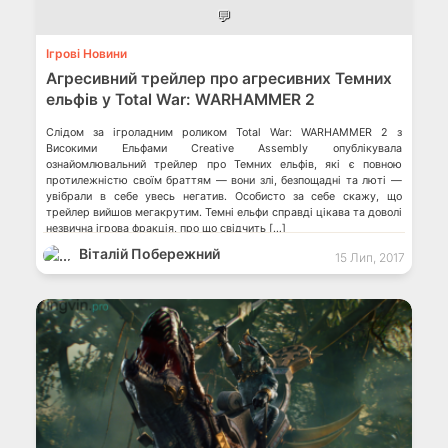
💬
Ігрові Новини
Агресивний трейлер про агресивних Темних
ельфів у Total War: WARHAMMER 2
Слідом за ігроладним роликом Total War: WARHAMMER 2 з
Високими Ельфами Creative Assembly опублікувала
ознайомлювальний трейлер про Темних ельфів, які є повною
протилежністю своїм браттям — вони злі, безпощадні та люті —
увібрали в себе увесь негатив. Особисто за себе скажу, що
трейлер вийшов мегакрутим. Темні ельфи справді цікава та доволі
незвична ігрова фракція, про що свідчить […]
Віталій Побережний
15 Лип, 2017