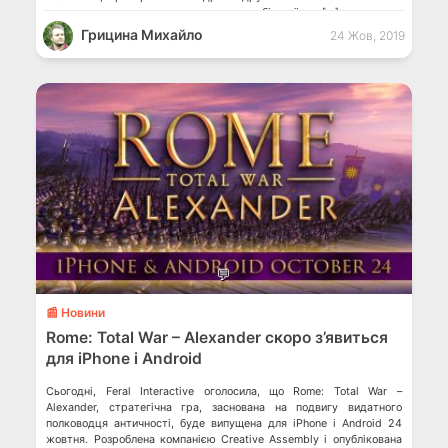
розширення для визнаною критиками мобільної гри […]
Грицина Михайло
24 Жов, 2019
💬
📰 Новини
Rome: Total War – Alexander скоро з’явиться
для iPhone і Android
Сьогодні, Feral Interactive оголосила, що Rome: Total War –
Alexander, стратегічна гра, заснована на подвигу видатного
полководця античності, буде випущена для iPhone і Android 24
жовтня. Розроблена компанією Creative Assembly і опублікована