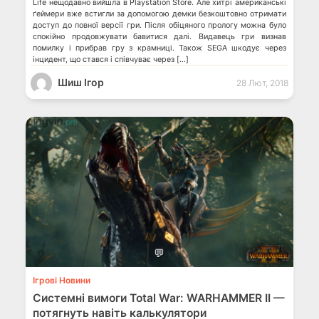
Life нещодавно вийшла в Playstation Store. Але хитрі американські
ґеймери вже встигли за допомогою демки безкоштовно отримати
доступ до повної версії гри. Після обіцяного прологу можна було
спокійно продовжувати бавитися далі. Видавець гри визнав
помилку і прибрав гру з крамниці. Також SEGA шкодує через
інцидент, що стався і співчуває через […]
Шиш Ігор
28 Лют, 2018
💬
Ігрові Новини
Системні вимоги Total War: WARHAMMER II —
потягнуть навіть калькулятори