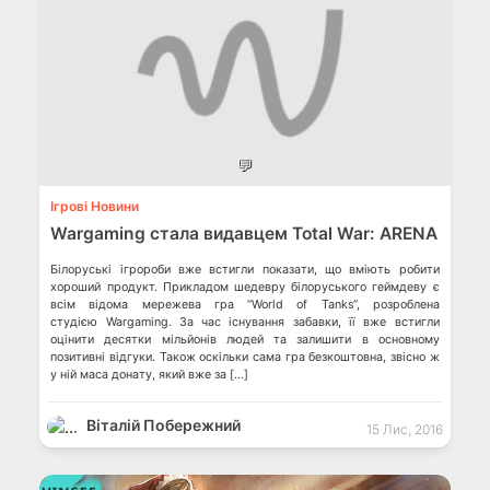
💬
Ігрові Новини
Wargaming стала видавцем Total War: ARENA
Білоруські ігророби вже встигли показати, що вміють робити
хороший продукт. Прикладом шедевру білоруського геймдеву є
всім відома мережева гра “World of Tanks“, розроблена
студією Wargaming. За час існування забавки, її вже встигли
оцінити десятки мільйонів людей та залишити в основному
позитивні відгуки. Також оскільки сама гра безкоштовна, звісно ж
у ній маса донату, який вже за […]
Віталій Побережний
15 Лис, 2016