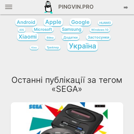
PINGVIN.PRO
➡️
Apple
Google
Android
HUAWEI
Samsung
Microsoft
iOS
Windows 10
Xiaomi
Застосунки
Додатки
Війна
Україна
Трейлер
Кіно
Останні публікації за тегом
«SEGA»