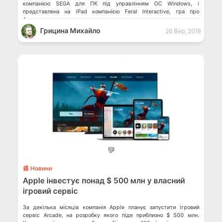
компанією SEGA для ПК під управлінням ОС Windows, і
представлена на iPad компанією Feral Interactive, гра про
Александра є другим автономним пакетом розширення для
визнаною […]
Грицина Михайло
26 Вер, 2019
💬
📰 Новини
Apple інвестує понад $ 500 млн у власний
ігровий сервіс
За декілька місяців компанія Apple планує запустити ігровий
сервіс Arcade, на розробку якого піде приблизно $ 500 млн.