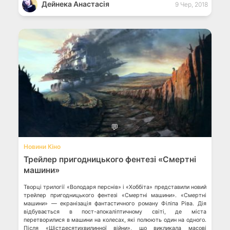
Дейнека Анастасiя
9 Чер, 2018
💬
Новини Кіно
Трейлер пригодницького фентезі «Смертні
машини»
Творці трилогії «Володаря перснів» і «Хоббіта» представили новий
трейлер пригодницького фентезі «Смертні машини». «Смертні
машини» — екранізація фантастичного роману Філіпа Ріва. Дія
відбувається в пост-апокаліптичному світі, де міста
перетворилися в машини на колесах, які полюють один на одного.
Після «Шістдесятихвилинної війни», що викликала масові