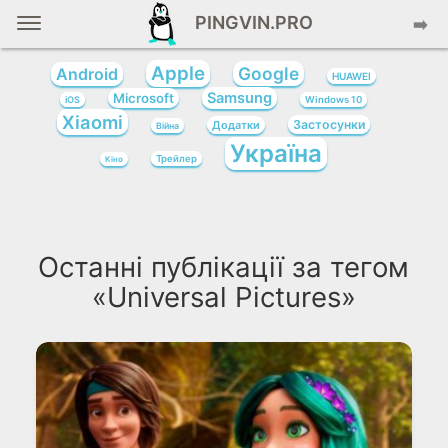
PINGVIN.PRO
➡️
Apple
Google
Android
HUAWEI
Samsung
Microsoft
iOS
Windows 10
Xiaomi
Застосунки
Додатки
Війна
Україна
Трейлер
Кіно
Останні публікації за тегом
«Universal Pictures»