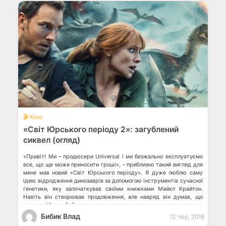
💬
🎬 Кіно
«Світ Юрського періоду 2»: загублений
сиквел (огляд)
«Привіт! Ми – продюсери Universal і ми безжально експлуатуємо
все, що ще може приносити гроші», – приблизно такий вигляд для
мене мав новий «Світ Юрського періоду». Я дуже люблю саму
ідею відродження динозаврів за допомогою інструментів сучасної
генетики, яку започаткував своїми книжками Майкл Крайтон.
Навіть він створював продовження, але навряд він думав, що
справи дійдуть […]
Бибик Влад
12 Чер, 2018