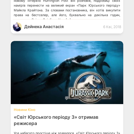
новому інтерв’ю Huffington Post він розповів, подробиці своїх
намірів перенести на великий екран «Парк Юрського періоду»
Майкла Крайтона. За словами постановника, він хотів викупити
права на бестселер, але його, буквально на декілька годин,
випередив Стівен Спілберг. Уже […]
Дейнека Анастасiя
6 Кві, 2018
💬
Новини Кіно
«Світ Юрського періоду 3» отримав
режисера
Усе набагато простіше ніж здавалося. «Світ Юрського періоду 3»