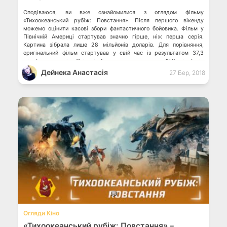
Сподіваюся, ви вже ознайомилися з оглядом фільму
«Тихоокеанський рубіж: Повстання». Після першого вікенду
можемо оцінити касові збори фантастичного бойовика. Фільм у
Північній Америці стартував значно гірше, ніж перша серія.
Картина зібрала лише 28 мільйонів доларів. Для порівняння,
оригінальний фільм стартував у свій час із результатом 37,3
мільйона доларів. Світові збори сиквела досягли 150 мільйонів
доларів. […]
Дейнека Анастасiя
27 Бер, 2018
💬
Огляди Кіно
«Тихоокеанський рубіж: Повстання» –