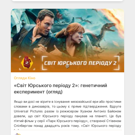
💬
Огляди Кіно
«Світ Юрського періоду 2»: генетичний
експеримент (огляд)
Якщо ви досі не вірите в існування мезозойської ери або простими
словами в динозаврів, то цьому є пряме підтвердження. Вдруге
Universal Pictures разом із режисером Хуаном Антоніо Байоном
довели, що світ Юрського періоду панував на планеті. Це був
п’ятий фільм у серії «Парк Юрського періоду», створеної Стівеном
Спілбергом понад двадцять років тому. «Світ Юрського періоду
[…]