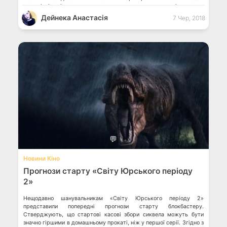
геологічні зміни, людству довелося пристосуватися і жити за
новими правилами. Відтепер […]
Дейнека Анастасiя
7 Чер, 2018
💬
Новини Кіно
Прогнози старту «Світу Юрського періоду
2»
Нещодавно шанувальникам «Світу Юрського періоду 2»
представили попередні прогнози старту блокбастеру.
Стверджують, що стартові касові збори сиквела можуть бути
значно гіршими в домашньому прокаті, ніж у першої серії. Згідно з