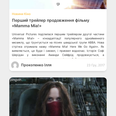
💬
Новини Кіно
Перший трейлер продовження фільму
«Mamma Mia!»
Universal Pictures поділилася першим трейлером другої частини
«Mamma Mia!» – кіноадаптації популярного однойменного
мюзиклу, що ґрунтується на піснях шведської групи ABBA. Нова
стрічка отримала назву «Mamma Mia! Here We Go Again». Як
виявляється, це буде і сиквел, і приквел водночас. Історія Софі
Шерідан у виконанні Аманди Сейфрід продовжується, а
паралельно ми дізнаємося про молоді роки […]
Прокопенко Ілля
23 Гру, 2017