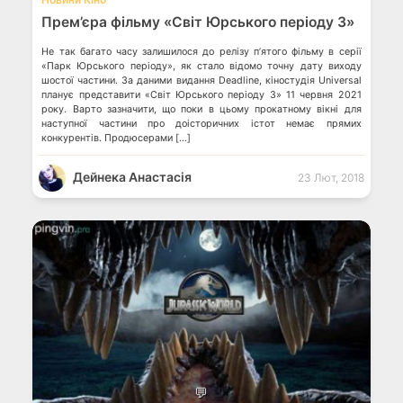
Прем’єра фільму «Світ Юрського періоду 3»
Не так багато часу залишилося до релізу п’ятого фільму в серії
«Парк Юрського періоду», як стало відомо точну дату виходу
шостої частини. За даними видання Deadline, кіностудія Universal
планує представити «Світ Юрського періоду 3» 11 червня 2021
року. Варто зазначити, що поки в цьому прокатному вікні для
наступної частини про доісторичних істот немає прямих
конкурентів. Продюсерами […]
Дейнека Анастасiя
23 Лют, 2018
💬