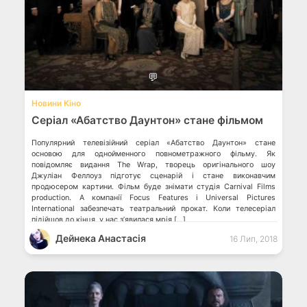
💬
Новини Кіно
Серіал «Абатство Даунтон» стане фільмом
Популярний телевізійний серіал «Абатство Даунтон» стане
основою для однойменного повнометражного фільму. Як
повідомляє видання The Wrap, творець оригінального шоу
Джуліан Феллоуз підготує сценарій і стане виконавчим
продюсером картини. Фільм буде знімати студія Carnival Films
production. А компанії Focus Features і Universal Pictures
International забезпечать театральний прокат. Коли телесеріал
підійшов до кінця, у нас з’явилася мрія […]
Дейнека Анастасiя
16 Лип, 2018