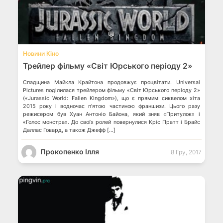
💬
Новини Кіно
Трейлер фільму «Світ Юрського періоду 2»
Спадщина Майкла Крайтона продовжує процвітати. Universal
Pictures поділилася трейлером фільму «Світ Юрського періоду 2»
(«Jurassic World: Fallen Kingdom»), що є прямим сиквелом хіта
2015 року і водночас п’ятою частиною франшизи. Цього разу
режисером був Хуан Антоніо Байона, який зняв «Притулок» і
«Голос монстра». До своїх ролей повернулися Кріс Пратт і Брайс
Даллас Говард, а також Джефф […]
Прокопенко Ілля
8 Гру, 2017