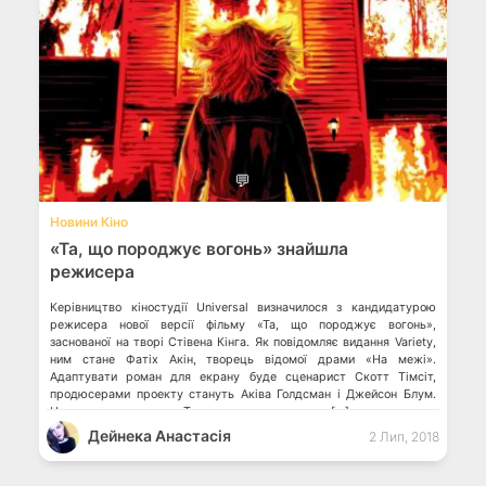
💬
Новини Кіно
«Та, що породжує вогонь» знайшла
режисера
Керівництво кіностудії Universal визначилося з кандидатурою
режисера нової версії фільму «Та, що породжує вогонь»,
заснованої на творі Стівена Кінга. Як повідомляє видання Variety,
ним стане Фатіх Акін, творець відомої драми «На межі».
Адаптувати роман для екрану буде сценарист Скотт Тімсіт,
продюсерами проекту стануть Аківа Голдсман і Джейсон Блум.
Нагадаємо, що роман «Та, що породжує вогонь» […]
Дейнека Анастасiя
2 Лип, 2018