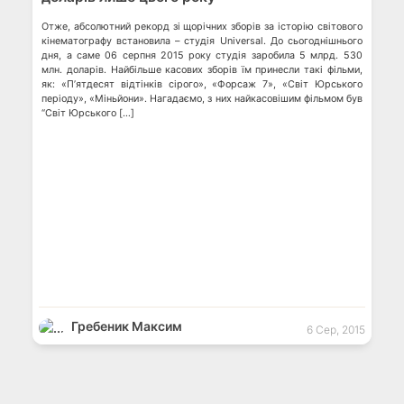
Отже, абсолютний рекорд зі щорічних зборів за історію світового
кінематографу встановила – студія Universal. До сьогоднішнього
дня, а саме 06 серпня 2015 року студія заробила 5 млрд. 530
млн. доларів. Найбільше касових зборів їм принесли такі фільми,
як: «П’ятдесят відтінків сірого», «Форсаж 7», «Світ Юрського
періоду», «Міньйони». Нагадаємо, з них найкасовішим фільмом був
“Світ Юрського […]
Гребеник Максим
6 Сер, 2015