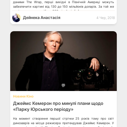
даними The Wrap, перші вихідні в Північній Америці можуть
забезпечити картині від 130 до 150 мільйонів доларів. За той же
період попередник зібрав 208 мільйонів […]
Дейнека Анастасiя
4 Чер, 2018
💬
Новини Кіно
Джеймс Кемерон про минулі плани щодо
«Парку Юрського періоду»
На момент створення першої стрічки 25 років тому про світ
динозаврів на місце режисера претендував Джеймс Кемерон. У