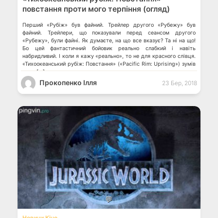
повстання проти мого терпіння (огляд)
Перший «Рубіж» був файний. Трейлер другого «Рубежу» був
файний. Трейлери, що показували перед сеансом другого
«Рубежу», були файні. Як думаєте, на що все вказує? Та ні на що!
Бо цей фантастичний бойовик реально слабкий і навіть
набридливий. І коли я кажу «реально», то не для красного слівця.
«Тихоокеанський рубіж: Повстання» («Pacific Rim: Uprising») зумів
мене […]
Прокопенко Ілля
23 Бер, 2018
💬
Новини Кіно