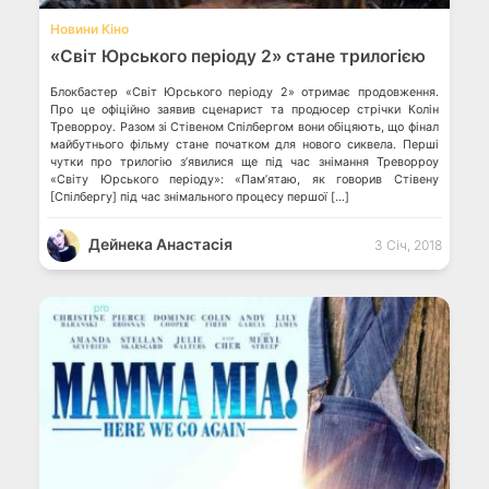
Новини Кіно
«Світ Юрського періоду 2» стане трилогією
Блокбастер «Світ Юрського періоду 2» отримає продовження.
Про це офіційно заявив сценарист та продюсер стрічки Колін
Треворроу. Разом зі Стівеном Спілбергом вони обіцяють, що фінал
майбутнього фільму стане початком для нового сиквела. Перші
чутки про трилогію з’явилися ще під час знімання Треворроу
«Світу Юрського періоду»: «Пам’ятаю, як говорив Стівену
[Спілбергу] під час знімального процесу першої […]
Дейнека Анастасiя
3 Січ, 2018