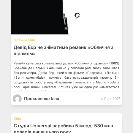
💬
Новини Кіно
Девід Еєр не зніматиме ремейк «Обличчя зі
шрамом»
Ремейк культової кримінальної драми «Обличчя зі шрамом» (1983)
Брайана де Пальми з Аль Пачіно у головній ролі знову залишився
без режисера. Девід Еєр, який зняв фільми «Патруль», «Лють» і
«Загін самогубців», покинув багатостраждальний проект. Він
продовжить роботу над «Сиренами Готем-сіті» з Марго Роббі в
ролі Гарлі Квінн. Universal Pictures уже не один рік намагається
реалізувати нову […]
Прокопенко Ілля
14 Лип, 2017
💬
Кіно
Студія Universal заробила 5 млрд. 530 млн.
доларів лише цього року