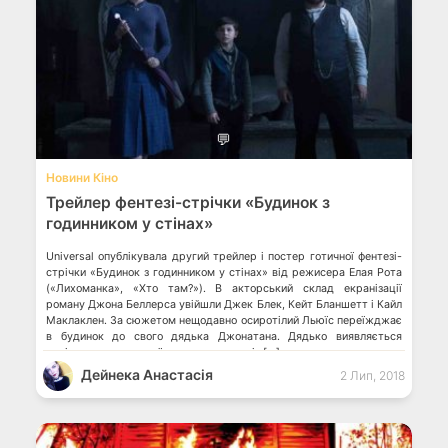
💬
Новини Кіно
Трейлер фентезі-стрічки «Будинок з
годинником у стінах»
Universal опублікувала другий трейлер і постер готичної фентезі-
стрічки «Будинок з годинником у стінах» від режисера Елая Рота
(«Лихоманка», «Хто там?»). В акторський склад екранізації
роману Джона Беллерса увійшли Джек Блек, Кейт Бланшетт і Кайл
Маклаклен. За сюжетом нещодавно осиротілий Льюїс переїжджає
в будинок до свого дядька Джонатана. Дядько виявляється
чарівником середньої руки, але разом із […]
Дейнека Анастасiя
2 Лип, 2018