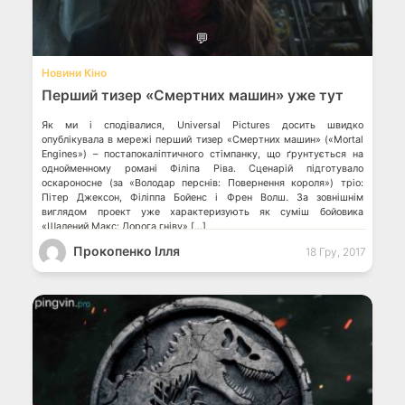
💬
Новини Кіно
Перший тизер «Смертних машин» уже тут
Як ми і сподівалися, Universal Pictures досить швидко
опублікувала в мережі перший тизер «Смертних машин» («Mortal
Engines») – постапокаліптичного стімпанку, що ґрунтується на
однойменному романі Філіпа Ріва. Сценарій підготувало
оскароносне (за «Володар перснів: Повернення короля») тріо:
Пітер Джексон, Філіппа Бойенс і Френ Волш. За зовнішнім
виглядом проект уже характеризують як суміш бойовика
«Шалений Макс: Дорога гніву» […]
Прокопенко Ілля
18 Гру, 2017