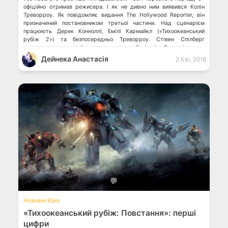
офіційно отримав режисера. І як не дивно ним виявився Колін
Треворроу. Як повідомляє видання The Hollywood Reporter, він
призначений постановником третьої частини. Над сценарієм
працюють Дерек Конноллі, Емілі Кармайкл («Тихоокеанський
рубіж 2») та безпосередньо Треворроу. Стівен Спілберг
повертається до своїх продюсерських обов’язків. Саме він свого
часу запропонував […]
Дейнека Анастасiя
2 Кві, 2018
💬
Новини Кіно
«Тихоокеанський рубіж: Повстання»: перші
цифри