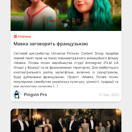
💬
📰 Новини
Мавка заговорить французькою
Світовий дистрибутор Universal Pictures Content Group придбав
повний пакет прав на показ повнометражного анімаційного фільму
«Мавка. Лісова пісня» виробництва студії Animagrad (FILM UA
Group) у Франції та на франкомовних територіях. Для майбутнього
кінотеатрального релізу мультфільм, включно із саундтреком,
буде дубльовано французькою. Проєкт «Мавка. Лісова пісня»
популяризує самобутню українську культуру, цінності, традиції та
має екологічну складову […]
Pingvin Pro
11 Лип, 2022