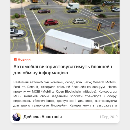
💬
📰 Новини
Автомобілі використовуватимуть блокчейн
для обміну інформацією
Найбільші автомобільні компанії, серед яких BMW, General Motors,
Ford та Renault, створили спільний блокчейн-консорціум. Назва
проекту — MOBI (Mobility Open Blockchain Initiative). Консорціум
MOBI визначив своїм завданням зробити транспорт і сферу
перевезень «безпечнішою, доступною і дешевою, застосовуючи
для цього технологію блокчейн». Хакери можуть загрожувати
функціонуванню робомобілів на дорозі Windows 10: Microsoft
радить видалити останнє оновлення Коли мікроплатежі та […]
Дейнека Анастасiя
11 Бер, 2019