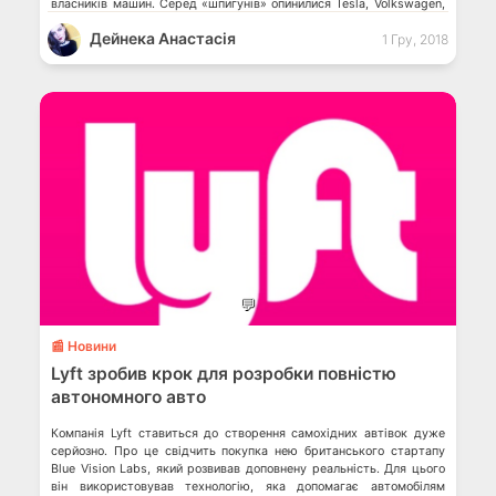
власників машин. Серед «шпигунів» опинилися Tesla, Volkswagen,
BMW, Daimler, Ford, General Motors, Nissan, Mitsubishi та інші. Самі
Дейнека Анастасiя
1 Гру, 2018
автовиробники стверджують, що просто підкоряються місцевим
законам, які поширюються виключно на транспортні засоби, що
[…]
💬
📰 Новини
Lyft зробив крок для розробки повністю
автономного авто
Компанія Lyft ставиться до створення самохідних автівок дуже
серйозно. Про це свідчить покупка нею британського стартапу
Blue Vision Labs, який розвивав доповнену реальність. Для цього
він використовував технологію, яка допомагає автомобілям