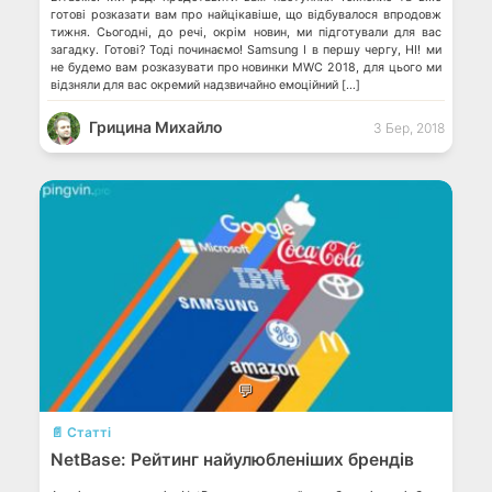
готові розказати вам про найцікавіше, що відбувалося впродовж
тижня. Сьогодні, до речі, окрім новин, ми підготували для вас
загадку. Готові? Тоді починаємо! Samsung І в першу чергу, НІ! ми
не будемо вам розказувати про новинки MWC 2018, для цього ми
відзняли для вас окремий надзвичайно емоційний […]
Грицина Михайло
3 Бер, 2018
💬
📄 Статті
NetBase: Рейтинг найулюбленіших брендів