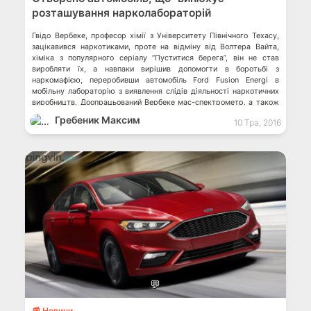
розташування нарколабораторій
Гвідо Вербеке, професор хімії з Університету Північного Техасу,
зацікавився наркотиками, проте на відміну від Волтера Вайта,
хіміка з популярного серіалу “Пуститися берега”, він не став
виробляти їх, а навпаки вирішив допомогти в боротьбі з
наркомафією, переробивши автомобіль Ford Fusion Energi в
мобільну лабораторію з виявлення слідів діяльності наркотичних
виробництв. Доопрацьований Вербеке мас-спектрометр, а також
ще […]
Гребеник Максим
10 Тра, 2016
💬
📰 Новини