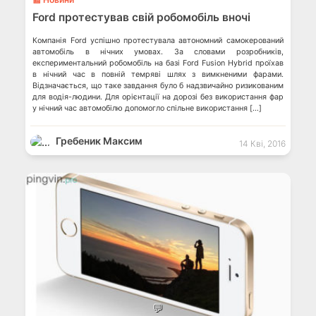
Ford протестував свій робомобіль вночі
Компанія Ford успішно протестувала автономний самокерований
автомобіль в нічних умовах. За словами розробників,
експериментальний робомобіль на базі Ford Fusion Hybrid проїхав
в нічний час в повній темряві шлях з вимкненими фарами.
Відзначається, що таке завдання було б надзвичайно ризикованим
для водія-людини. Для орієнтації на дорозі без використання фар
у нічний час автомобілю допомогло спільне використання […]
Гребеник Максим
14 Кві, 2016
💬