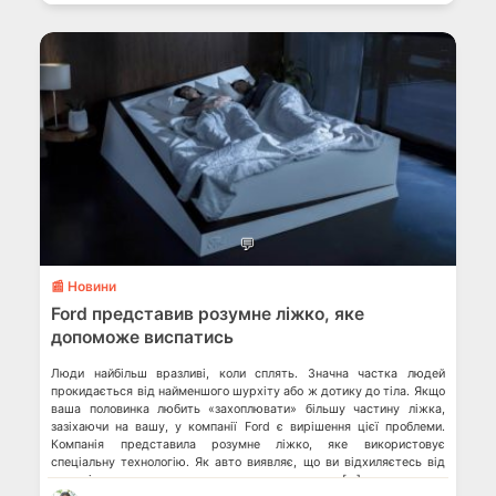
💬
📰 Новини
Ford представив розумне ліжко, яке
допоможе виспатись
Люди найбільш вразливі, коли сплять. Значна частка людей
прокидається від найменшого шурхіту або ж дотику до тіла. Якщо
ваша половинка любить «захоплювати» більшу частину ліжка,
зазіхаючи на вашу, у компанії Ford є вирішення цієї проблеми.
Компанія представила розумне ліжко, яке використовує
спеціальну технологію. Як авто виявляє, що ви відхиляєтесь від
смуги і автоматично корегує керування, датчики […]