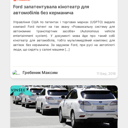
Ford запатентувала кінотеатр для
автомобілів без керманича
Управління США по патентах і торгових марках (USPTO) видало
компанії Ford патент на так звану «Розважальну систему для
автономних транспортних засобів» (Autonomous vehicle
entertainment system). У документі мова йде про такий собі
кінотеатр для автомобілів, тобто мультимедійний комплекс для
автівок без керамнича. За задумом Ford, при русі на автопілоті
люди, що сидять у салоні машини […]
Гребеник Максим
11 Бер, 2016
💬