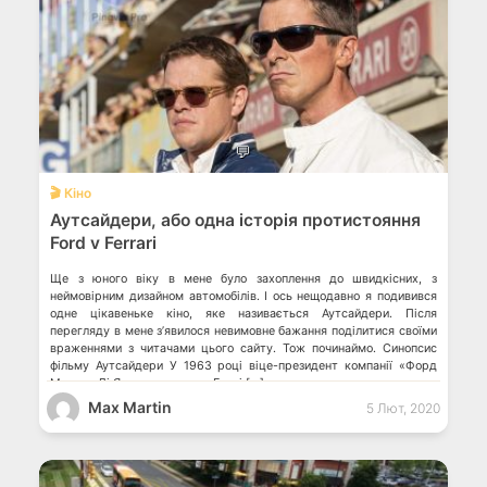
💬
🎬 Кіно
Аутсайдери, або одна історія протистояння
Ford v Ferrari
Ще з юного віку в мене було захоплення до швидкісних, з
неймовірним дизайном автомобілів. І ось нещодавно я подивився
одне цікавеньке кіно, яке називається Аутсайдери. Після
перегляду в мене з’явилося невимовне бажання поділитися своїми
враженнями з читачами цього сайту. Тож починаймо. Синопсис
фільму Аутсайдери У 1963 році віце-президент компанії «Форд
Мотор» Лі Якокка пропонує Генрі […]
Max Martin
5 Лют, 2020