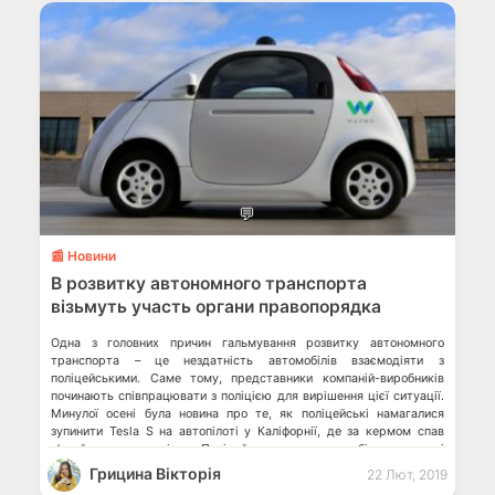
💬
📰 Новини
В розвитку автономного транспорта
візьмуть участь органи правопорядка
Одна з головних причин гальмування розвитку автономного
транспорта – це нездатність автомобілів взаємодіяти з
поліцейськими. Саме тому, представники компаній-виробників
починають співпрацювати з поліцією для вирішення цієї ситуації.
Минулої осені була новина про те, як поліцейські намагалися
зупинити Tesla S на автопілоті у Каліфорнії, де за кермом спав
п’яний власник автівки. Поліцейським довелось обігнати авто і
почати […]
Грицина Вікторія
22 Лют, 2019