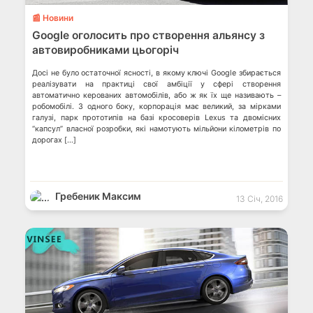
📰 Новини
Google оголосить про створення альянсу з
автовиробниками цьогоріч
Досі не було остаточної ясності, в якому ключі Google збирається
реалізувати на практиці свої амбіції у сфері створення
автоматично керованих автомобілів, або ж як їх ще називають –
робомобілі. З одного боку, корпорація має великий, за мірками
галузі, парк прототипів на базі кросоверів Lexus та двомісних
“капсул” власної розробки, які намотують мільйони кілометрів по
дорогах […]
Гребеник Максим
13 Січ, 2016