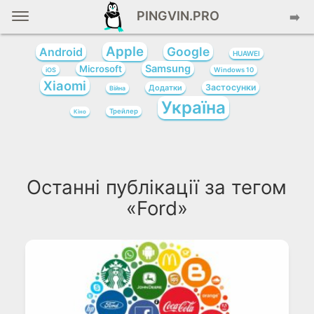
PINGVIN.PRO
➡️
Apple
Google
Android
HUAWEI
Samsung
Microsoft
iOS
Windows 10
Xiaomi
Застосунки
Додатки
Війна
Україна
Трейлер
Кіно
Останні публікації за тегом
«Ford»