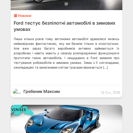
💬
📰 Новини
Ford тестує безпілотні автомобілі в зимових
умовах
Лише кілька років тому автономні автомобілі здавалися якоюсь
неймовірною фантастикою, яку ми бачили тільки в кінострічках.
Але вже зараз багато виробників активно займаються їх
розробкою і навіть мають у своєму розпорядженні функціонуючі
прототипи таких автомобілів. І нещодавно в Ford заявили про
тестування робомобілів в зимових умовах. Зима з її снігопадами,
ожеледицею та занесеними снігом трасами вважається […]
Гребеник Максим
12 Січ, 2016