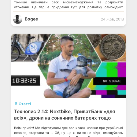
точніше визначати своє місцезнаходження та розрізняти
оточення. Це перше придбання Lyft для розвитку самохідних
автомобілів. Стартап поділиться своїми знаннями з
американською компанією та приєднається […]
Bogee
24 Жов, 2018
💬
📄 Статті
Технопис 2.14: Nextbike, ПриватБанк «для
всіх», дрони на сонячних батареях тощо
Всім привіт! Ми підготували для вас класні новини про українські
сервіси, стартапи та … Ой, ну що ж ви як не рідні, вмощуйтесь