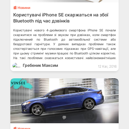
📰 Новини
Користувачі iPhone SE скаржаться на збої
Bluetooth під час дзвінків
Користувачі нового 4-дюймового смартфона iPhone SE почали
скаржитися на проблеми зі звуком при дзвінках, коли смартфон
підключений по Bluetooth до автомобільної системи або
бездротової гарнітури. У деяких випадках проблеми також
спостерігаються при голосових підказках при GPS-навігації, але
при цьому стримінг музики працює по Bluetooth цілком коректно.
На такі проблеми скаржаться користувачі найрізноманітніших
автомобілів від таких […]
Гребеник Максим
12 Кві, 2016
💬
📰 Новини