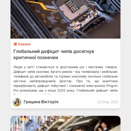
💬
📰 Новини
Глобальний дефіцит чипів досягнув
критичної позначки
Люди у світі стикаються зі зростанням цін і нестачею товарів.
Дефіцит чипів охоплює багато ринків – від телевізорів і мобільних
телефонів до автомобілів та ігрових консолей, оскільки глобальна
нестача напівпровідників зростає. Про те, що аналітики
передбачають дефіцит побутової і споживчої електроніки Pingvin
Pro розказував ще з кінця 2020 року. Глобальний дефіцит чипів
Брак чипів, «мозку» […]
Грицина Вікторія
24 Бер, 2021