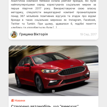
Аналітична компанія NetBase склала рейтинг брендів, які були
найпопулярнішими серед користувачів соціальних мереж за
перше півріччя 2017 року. Використовуючи свою власну
методику, спеціалісти вищезгаданої компанії проаналізували
понад 367 мільйонів позитивних відгуків та згадок про відомі
бренди в таких соціальних мережах як Instagram, Facebook,
Twitter та Tumblr. При цьому, здавалося б, подібні поняття
«люблю» та «подобається» були […]
Грицина Вікторія
19 Сер, 2017
💬
📰 Новини
Створено автомобіль, що “винюхує”