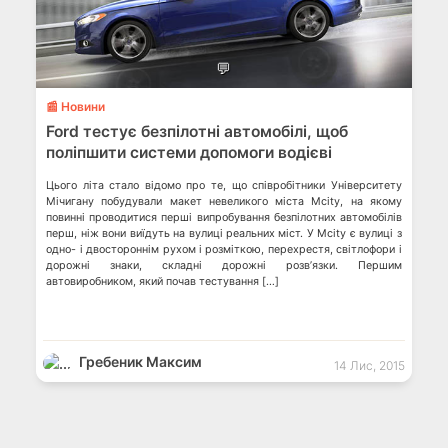
💬
📰 Новини
Ford тестує безпілотні автомобілі, щоб
поліпшити системи допомоги водієві
Цього літа стало відомо про те, що співробітники Університету
Мічигану побудували макет невеликого міста Mcity, на якому
повинні проводитися перші випробування безпілотних автомобілів
перш, ніж вони виїдуть на вулиці реальних міст. У Mcity є вулиці з
одно- і двостороннім рухом і розміткою, перехрестя, світлофори і
дорожні знаки, складні дорожні розв’язки. Першим
автовиробником, який почав тестування […]
Гребеник Максим
14 Лис, 2015