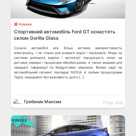
💬
📰 Новини
Спортивний автомобіль Ford GT оснастять
склом Gorilla Glass
Сучасні автомобілі все більш активно використовують
електроніку, і не тільки для розваги водія і пасажирів. Мода на
системи допомоги водієві і автопілот породжують попит на
датчики, камери і процесори обробки даних, а також модеми для
передачі інформації по бездротових мережах. Великі надії на
автомобільний сегмент покладає NVIDIA зі своїми процесорами
Tegra, нещодавно про важливість цього […]
Гребеник Максим
17 Гру, 2015