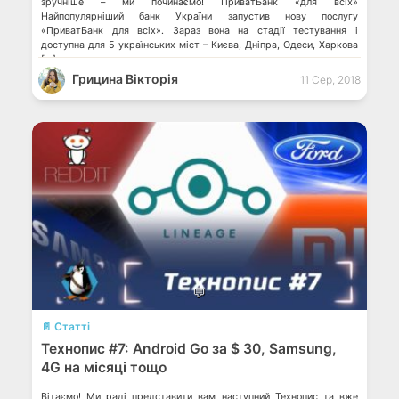
зручніше – ми починаємо! ПриватБанк «для всіх»
Найпопулярніший банк України запустив нову послугу
«ПриватБанк для всіх». Зараз вона на стадії тестування і
доступна для 5 українських міст – Києва, Дніпра, Одеси, Харкова
[…]
Грицина Вікторія
11 Сер, 2018
💬
📄 Статті
Технопис #7: Android Go за $ 30, Samsung,
4G на місяці тощо
Вітаємо! Ми раді представити вам наступний Технопис та вже