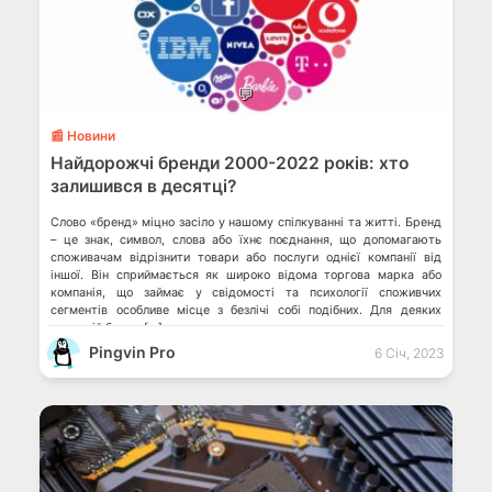
💬
📰 Новини
Найдорожчі бренди 2000-2022 років: хто
залишився в десятці?
Слово «бренд» міцно засіло у нашому спілкуванні та житті. Бренд
– це знак, символ, слова або їхнє поєднання, що допомагають
споживачам відрізнити товари або послуги однієї компанії від
іншої. Він сприймається як широко відома торгова марка або
компанія, що займає у свідомості та психології споживчих
сегментів особливе місце з безлічі собі подібних. Для деяких
компаній бренд […]
Pingvin Pro
6 Січ, 2023